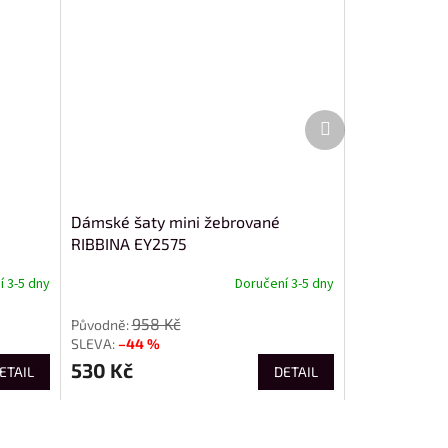
Další
produkt
Dámské šaty mini žebrované
RIBBINA EY2575
 3-5 dny
Doručení 3-5 dny
958 Kč
–44 %
530 Kč
ETAIL
DETAIL