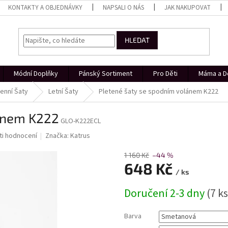
KONTAKTY A OBJEDNÁVKY
NAPSALI O NÁS
JAK NAKUPOVAT
HLEDAT
Módní Doplňky
Pánský Sortiment
Pro Děti
Máma a D
enní Šaty
Letní Šaty
Pletené šaty se spodním volánem K222
lánem K222
GLO-K222ECL
i hodnocení
Značka:
Katrus
1 160 Kč
–44 %
648 Kč
/ ks
Měrná
Doručení 2-3 dny
(7 ks
cena:
Barva