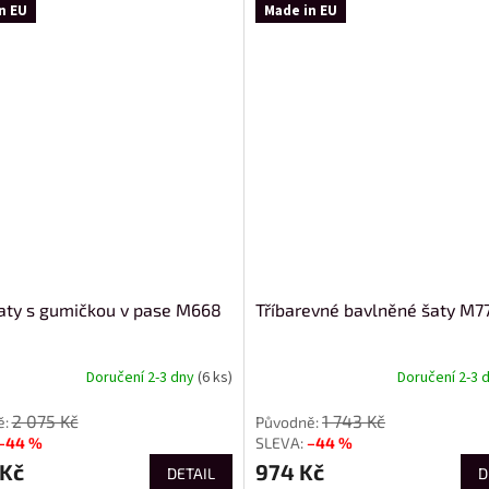
n EU
Made in EU
aty s gumičkou v pase M668
Tříbarevné bavlněné šaty M7
Doručení 2-3 dny
(6 ks)
Doručení 2-3 
2 075 Kč
1 743 Kč
–44 %
–44 %
 Kč
974 Kč
DETAIL
D