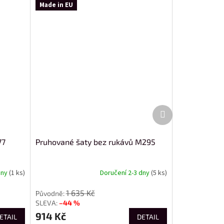
Made in EU
Další
produkt
77
Pruhované šaty bez rukávů M295
dny
(1 ks)
Doručení 2-3 dny
(5 ks)
1 635 Kč
–44 %
914 Kč
ETAIL
DETAIL