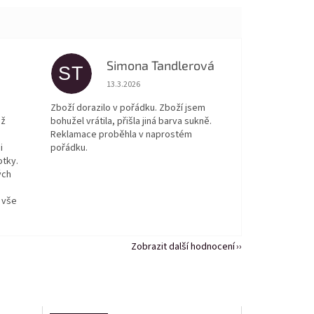
Simona Tandlerová
ST
 5 z 5 hvězdiček.
Hodnocení obchodu je 5 z 5 hvězdiček.
13.3.2026
Zboží dorazilo v pořádku. Zboží jsem
ež
bohužel vrátila, přišla jiná barva sukně.
Reklamace proběhla v naprostém
i
pořádku.
otky.
ých
 vše
Zobrazit další hodnocení