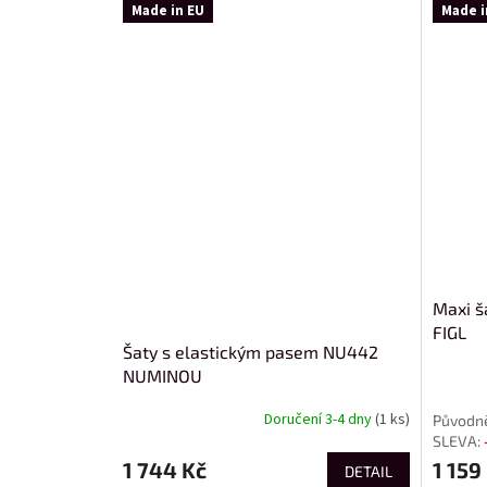
Made in EU
Made i
Maxi š
FIGL
Šaty s elastickým pasem NU442
NUMINOU
Doručení 3-4 dny
(1 ks)
1 744 Kč
1 159
DETAIL