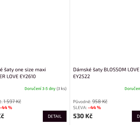
 šaty one size maxi
Dámské šaty BLOSSOM LOVE
R LOVE EY2610
EY2522
Doručení 3-5 dny
(3 ks)
Doručení
1 597 Kč
958 Kč
–44 %
–44 %
Kč
530 Kč
DETAIL
D