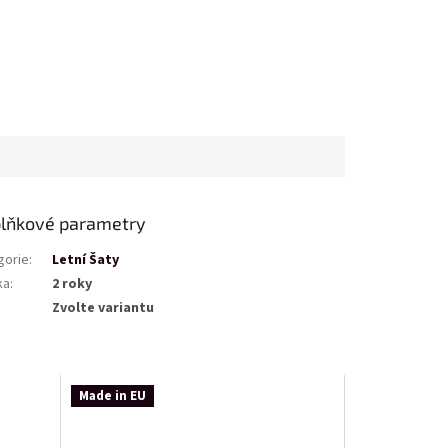
lňkové parametry
gorie
:
Letní Šaty
ka
:
2 roky
Zvolte variantu
Made in EU