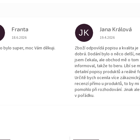
Franta
Jana Králová
JK
Hodnocení obchodu je 5 z 5 hvězdiček.
Hodnocení obchodu je
18.6.2026
19.4.2026
o bylo super, moc Vám děkuji.
Zboží odpovídá popisu a kvalita je
dobrá. Dodání bylo o něco delší, n
jsem čekala, ale obchod mě o tom
informoval, takže to beru. Líbí se m
detailní popisy produktů a reálné f
Určitě bych ocenila více zákaznick
recenzí přímo u produktů, to by mi
pomohlo při rozhodování. Jinak ale
v pořádku.