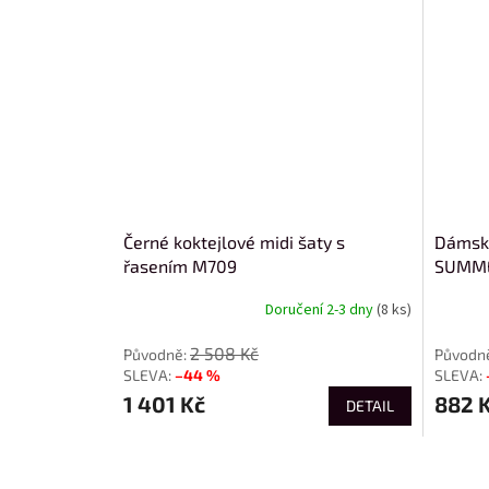
Černé koktejlové midi šaty s
Dámské
řasením M709
SUMME
Doručení 2-3 dny
(8 ks)
2 508 Kč
–44 %
1 401 Kč
882 
DETAIL