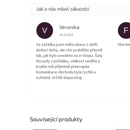
Veronika
V
F
Hodnocení obchodu je 5 z 5 hvězdiček.
30.6.2026
Ze začátku jsem měla obavy z delší
Všechn
dodací doby, ale vše proběhlo přesně
tak, jak bylo uvedeno na e-shopu. Šaty
dorazily v pořádku, velikost seděla a
kvalita mě příjemně překvapila.
Komunikace obchodu byla rychlá a
ochotná. Určitě doporučuji.
Související produkty