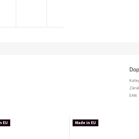
Dop
Kate
Záru
EAN
:
n EU
Made in EU