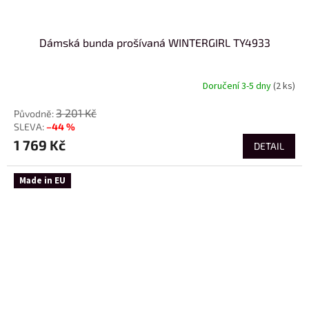
Dámská bunda prošívaná WINTERGIRL TY4933
Doručení 3-5 dny
(2 ks)
3 201 Kč
–44 %
1 769 Kč
DETAIL
Made in EU