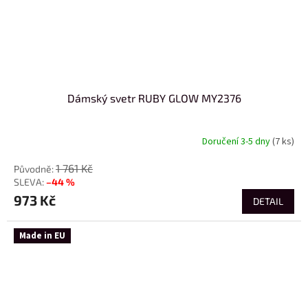
Dámský svetr RUBY GLOW MY2376
Doručení 3-5 dny
(7 ks)
1 761 Kč
–44 %
973 Kč
DETAIL
Made in EU