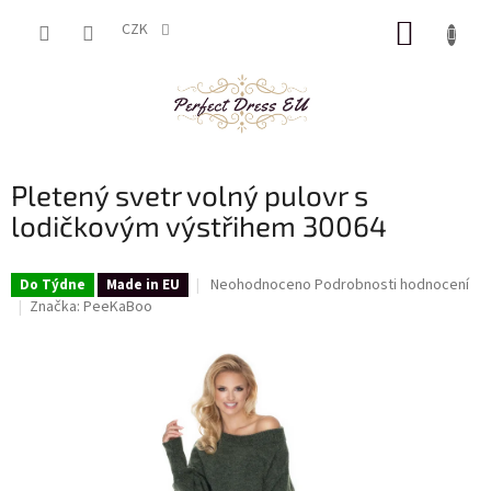
Přejít
NÁKUP
na
CZK
obsah
KOŠÍK
Pletený svetr volný pulovr s
lodičkovým výstřihem 30064
Průměrné
Neohodnoceno
Podrobnosti hodnocení
Do Týdne
Made in EU
hodnocení
Značka:
PeeKaBoo
produktu
je
0,0
z
5
hvězdiček.