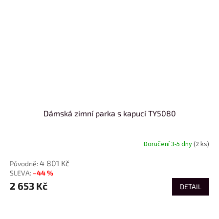
Dámská zimní parka s kapucí TY5080
Doručení 3-5 dny
(2 ks)
4 801 Kč
–44 %
2 653 Kč
DETAIL