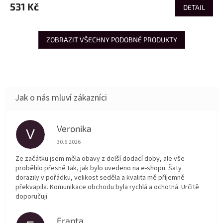
531 Kč
DETAIL
ZOBRAZIT VŠECHNY PODOBNÉ PRODUKTY
Veronika
V
Hodnocení obchodu je 5 z 5 hvězdiček.
30.6.2026
Ze začátku jsem měla obavy z delší dodací doby, ale vše
proběhlo přesně tak, jak bylo uvedeno na e-shopu. Šaty
dorazily v pořádku, velikost seděla a kvalita mě příjemně
překvapila. Komunikace obchodu byla rychlá a ochotná. Určitě
doporučuji.
Franta