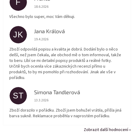
F
Hodnocení obchodu je 5 z 5 hvězdiček.
18.6.2026
Všechno bylo super, moc Vám děkuji.
Jana Králová
JK
Hodnocení obchodu je 5 z 5 hvězdiček.
19.4.2026
Zboží odpovídá popisu a kvalita je dobrá. Dodání bylo o něco
delší, než jsem čekala, ale obchod mě o tom informoval, takže
to beru. Líbí se mi detailní popisy produktů a reálné fotky.
Určitě bych ocenila více zákaznických recenzí přímo u
produktů, to by mi pomohlo při rozhodování. Jinak ale vše v
pořádku.
Simona Tandlerová
ST
Hodnocení obchodu je 5 z 5 hvězdiček.
13.3.2026
Zboží dorazilo v pořádku. Zboží jsem bohužel vrátila, přišla jiná
barva sukně. Reklamace proběhla v naprostém pořádku.
Zobrazit další hodnocení