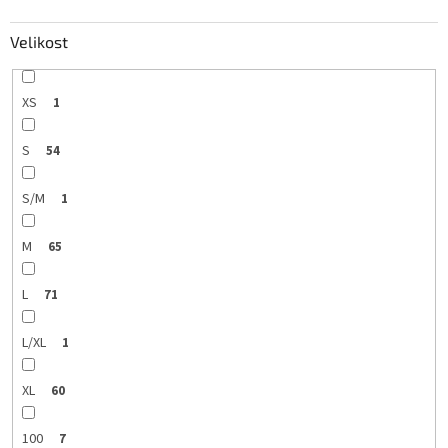
Velikost
XS
1
S
54
S/M
1
M
65
L
71
L/XL
1
XL
60
100
7