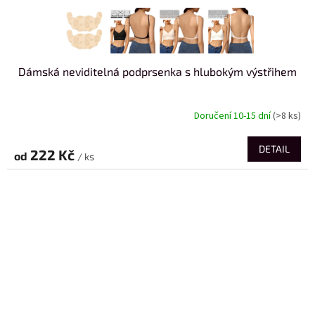
Dámská neviditelná podprsenka s hlubokým výstřihem
Doručení 10-15 dní
(>8 ks)
DETAIL
222 Kč
od
/ ks