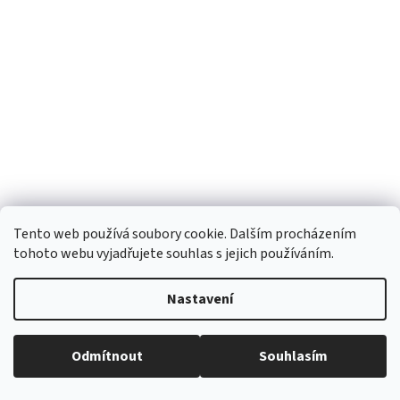
Tento web používá soubory cookie. Dalším procházením
tohoto webu vyjadřujete souhlas s jejich používáním.
Nastavení
Dámská sportovní podprsenka vysoká opora
Odmítnout
Souhlasím
Doručení 10-15 dní
(>8 ks)