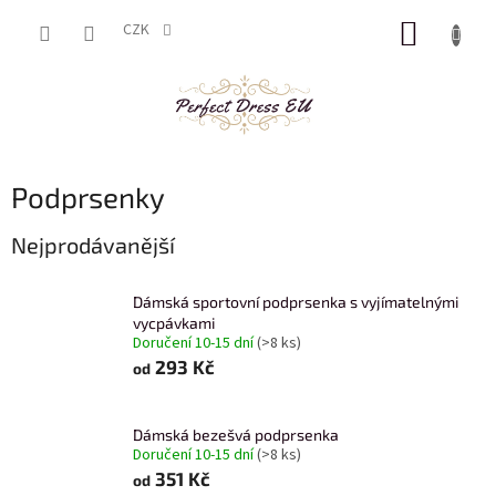
Přejít
NÁKUP
na
CZK
obsah
KOŠÍK
Podprsenky
Nejprodávanější
Dámská sportovní podprsenka s vyjímatelnými
vycpávkami
Doručení 10-15 dní
(>8 ks)
293 Kč
od
Dámská bezešvá podprsenka
Doručení 10-15 dní
(>8 ks)
351 Kč
od