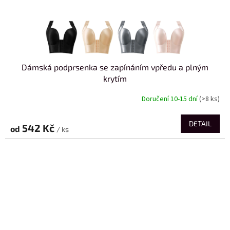
Dámská podprsenka se zapínáním vpředu a plným
krytím
Doručení 10-15 dní
(>8 ks)
DETAIL
542 Kč
od
/ ks