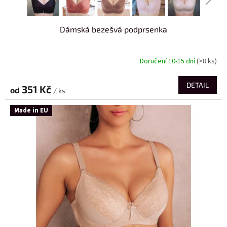
Dámská bezešvá podprsenka
Doručení 10-15 dní
(>8 ks)
DETAIL
351 Kč
od
/ ks
Made in EU