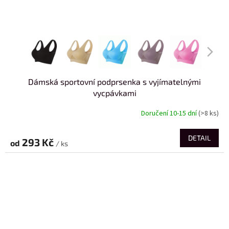
Dámská sportovní podprsenka s vyjímatelnými
vycpávkami
Doručení 10-15 dní
(>8 ks)
DETAIL
293 Kč
od
/ ks