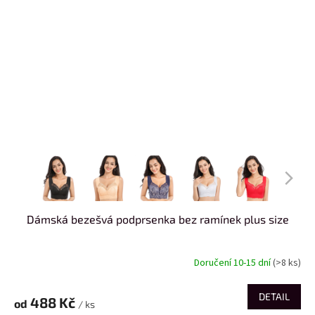
Dámská bezešvá podprsenka bez ramínek plus size
Doručení 10-15 dní
(>8 ks)
DETAIL
488 Kč
od
/ ks