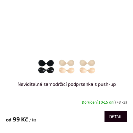
Neviditelná samodržící podprsenka s push-up
Doručení 10-15 dní
(>8 ks)
DETAIL
99 Kč
od
/ ks