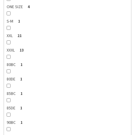
ONE SIZE
4
S-M
1
XXL
21
XXXL
13
80BC
1
80DE
1
85BC
1
85DE
1
90BC
1