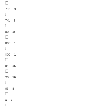
75D
3
7XL
1
80
15
80C
1
80D
1
85
16
90
10
95
8
a
2