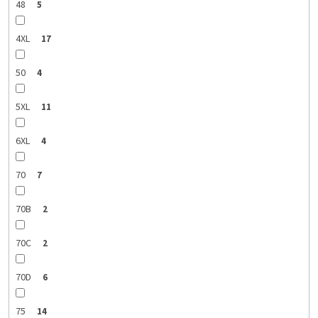
48
5
4XL
17
50
4
5XL
11
6XL
4
70
7
70B
2
70C
2
70D
6
75
14