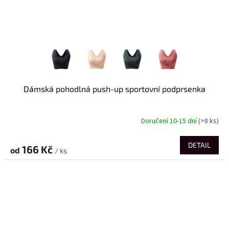
Dámská pohodlná push-up sportovní podprsenka
Doručení 10-15 dní
(>8 ks)
DETAIL
166 Kč
od
/ ks