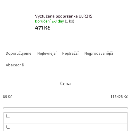
Vyztužená podprsenka ULR315
Doručení 2-3 dny
(1 ks)
471 Kč
Ř
a
Doporučujeme
Nejlevnější
Nejdražší
Nejprodávanější
z
e
Abecedně
n
í
Cena
p
r
89
Kč
118428
Kč
o
d
u
k
t
ů