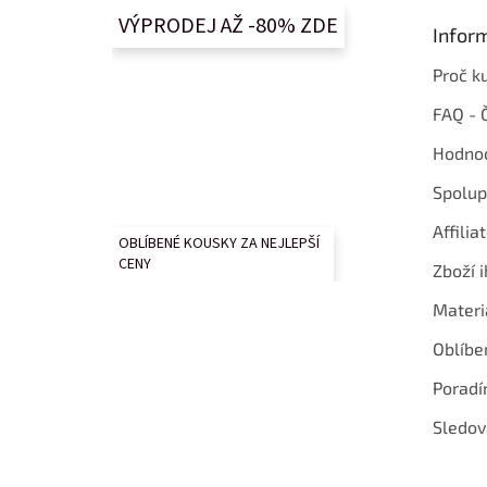
t
VÝPRODEJ AŽ -80% ZDE
Infor
í
Proč k
FAQ - 
Hodnoc
Spolup
Affilia
OBLÍBENÉ KOUSKY ZA NEJLEPŠÍ
CENY
Zboží i
Materi
Oblíbe
Poradí
Sledov