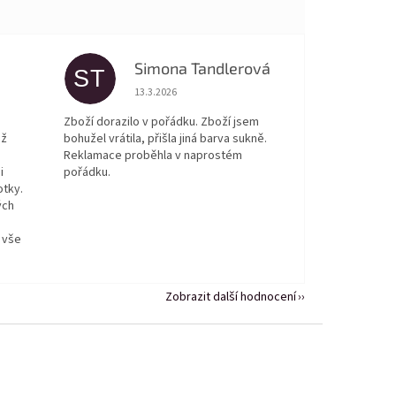
Simona Tandlerová
ST
 5 z 5 hvězdiček.
Hodnocení obchodu je 5 z 5 hvězdiček.
13.3.2026
Zboží dorazilo v pořádku. Zboží jsem
ež
bohužel vrátila, přišla jiná barva sukně.
Reklamace proběhla v naprostém
i
pořádku.
otky.
ých
 vše
Zobrazit další hodnocení