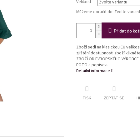
Velikost
Můžeme doručit do:
Zvolte varian
Přidat do koš
Zboží sedí na klasickou EU veliko
zjištění dostupnosti zboží klikně
ZBOŽÍ OD EVROPSKÉHO VÝROBCE. Ve
FOTO a popisek.
Detailní informace
TISK
ZEPTAT SE
H