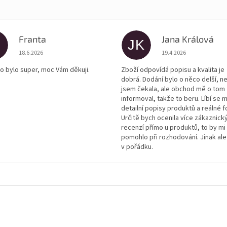
Franta
Jana Králová
JK
Hodnocení obchodu je 5 z 5 hvězdiček.
Hodnocení obchodu je
18.6.2026
19.4.2026
o bylo super, moc Vám děkuji.
Zboží odpovídá popisu a kvalita je
dobrá. Dodání bylo o něco delší, n
jsem čekala, ale obchod mě o tom
informoval, takže to beru. Líbí se m
detailní popisy produktů a reálné f
Určitě bych ocenila více zákaznick
recenzí přímo u produktů, to by mi
pomohlo při rozhodování. Jinak ale
v pořádku.