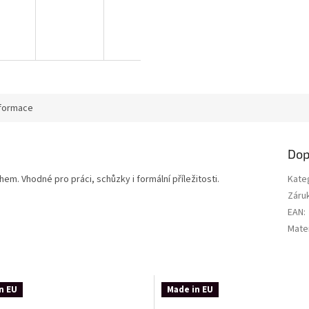
nformace
Dop
hem. Vhodné pro práci, schůzky i formální příležitosti.
Kate
Záru
EAN
:
Mater
n EU
Made in EU