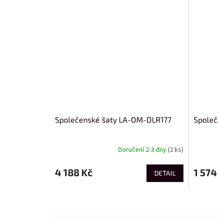
Společenské šaty LA-OM-DLR177
Spole
Doručení 2-3 dny
(2 ks)
4 188 Kč
1 574
DETAIL