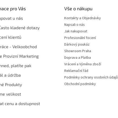
mace pro Vás
Vše o nákupu
upovat u nás
Kontakty a Objednávky
Napsali o nás
Často kladené dotazy
Jak nakupovat
ení klientů
Profesionální focení
Dárkový poukáz
ráce - Velkoobchod
Showroom Praha
te Provizní Marketing
Doprava a Platba
Vrácení a Výměna zboží
hned, platíte pak
Reklamační řád
ál a údržba
Podmínky ochrany osobních údajů
Obchodní podmínky
né Produkty
me velikost
at cenu a dostupnost