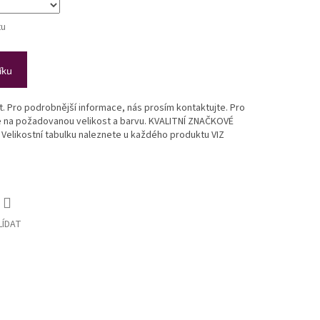
tu
íku
st. Pro podrobnější informace, nás prosím kontaktujte. Pro
te na požadovanou velikost a barvu. KVALITNÍ ZNAČKOVÉ
likostní tabulku naleznete u každého produktu VIZ
LÍDAT