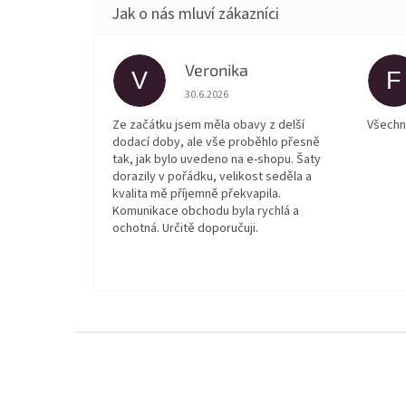
Veronika
V
F
Hodnocení obchodu je 5 z 5 hvězdiček.
30.6.2026
Ze začátku jsem měla obavy z delší
Všechn
dodací doby, ale vše proběhlo přesně
tak, jak bylo uvedeno na e-shopu. Šaty
dorazily v pořádku, velikost seděla a
kvalita mě příjemně překvapila.
Komunikace obchodu byla rychlá a
ochotná. Určitě doporučuji.
Z
á
p
a