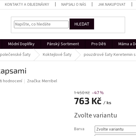
KONTAKTY A OBJEDNÁVKY
NAPSALI O NÁS
JAK NAKUPOVAT
HLEDAT
Módní Doplňky
Pánský Sortiment
Pro Děti
Máma a D
polečenské Šaty
Koktejlové Šaty
pouzdrové šaty Keretemin s
kapsami
i hodnocení
Značka:
Merribel
1 450 Kč
–47 %
763 Kč
/ ks
Měrná
Zvolte variantu
cena:
Barva