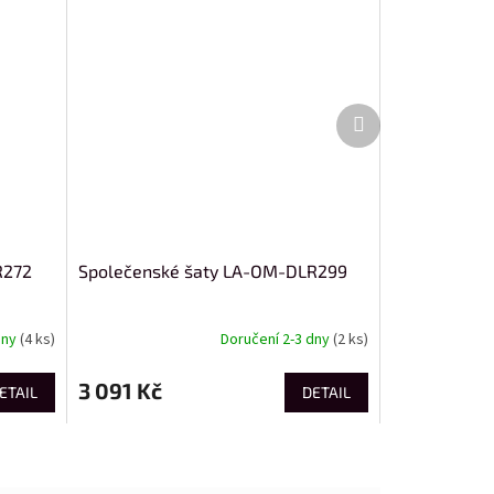
Další
produkt
R272
Společenské šaty LA-OM-DLR299
dny
(4 ks)
Doručení 2-3 dny
(2 ks)
3 091 Kč
ETAIL
DETAIL