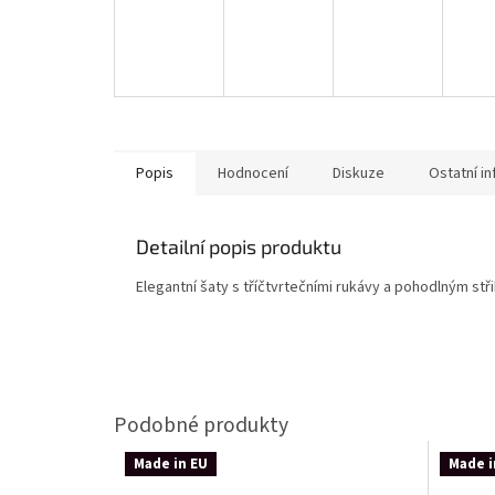
Popis
Hodnocení
Diskuze
Ostatní i
Detailní popis produktu
Elegantní šaty s tříčtvrtečními rukávy a pohodlným stři
Made in EU
Made i