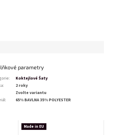
lňkové parametry
gorie
:
Koktejlové Šaty
ka
:
2 roky
Zvolte variantu
iál
:
65% BAVLNA 35% POLYESTER
Made in EU