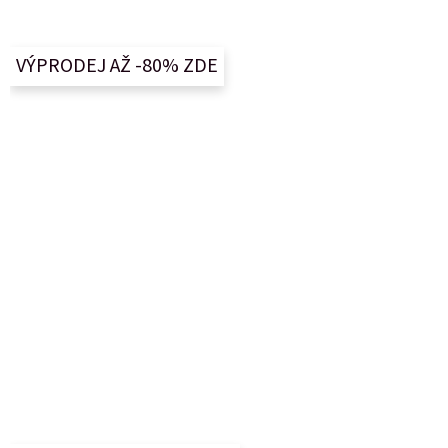
á
p
a
VÝPRODEJ AŽ -80% ZDE
t
í