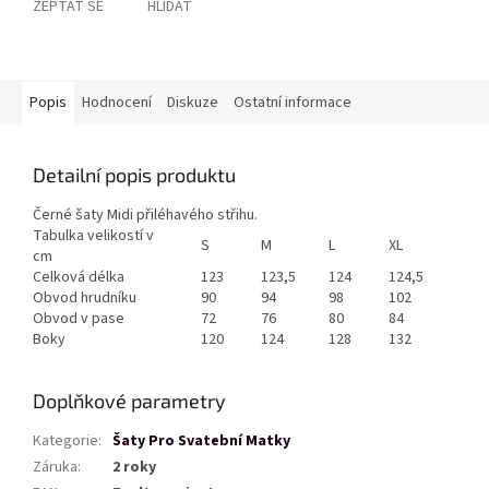
ZEPTAT SE
HLÍDAT
Popis
Hodnocení
Diskuze
Ostatní informace
Detailní popis produktu
Černé šaty Midi přiléhavého střihu.
Tabulka velikostí v
S
M
L
XL
cm
Celková délka
123
123,5
124
124,5
Obvod hrudníku
90
94
98
102
Obvod v pase
72
76
80
84
Boky
120
124
128
132
Doplňkové parametry
Kategorie
:
Šaty Pro Svatební Matky
Záruka
:
2 roky