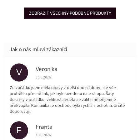
ZOBRAZIT VŠECHNY PODOBNÉ PRODUKTY
Veronika
V
Hodnocení obchodu je 5 z 5 hvězdiček.
30.6.2026
Ze začátku jsem měla obavy z delší dodací doby, ale vše
proběhlo přesně tak, jak bylo uvedeno na e-shopu. Šaty
dorazily v pořádku, velikost seděla a kvalita mě příjemně
překvapila. Komunikace obchodu byla rychlá a ochotná. Určitě
doporučuji.
Franta
F
Hodnocení obchodu je 5 z 5 hvězdiček.
18.6.2026