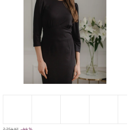
2 254 Kč
–44 %