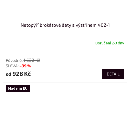
Netopýří brokátové šaty s výstřihem 402-1
Doručení 2-3 dny
od
1 532 Kč
–39 %
928 Kč
od
DETAIL
Made in EU