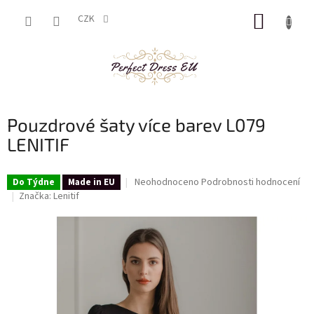
Přejít
NÁKUP
na
CZK
obsah
KOŠÍK
Pouzdrové šaty více barev L079
LENITIF
Průměrné
Neohodnoceno
Podrobnosti hodnocení
Do Týdne
Made in EU
hodnocení
Značka:
Lenitif
produktu
je
0,0
z
5
hvězdiček.