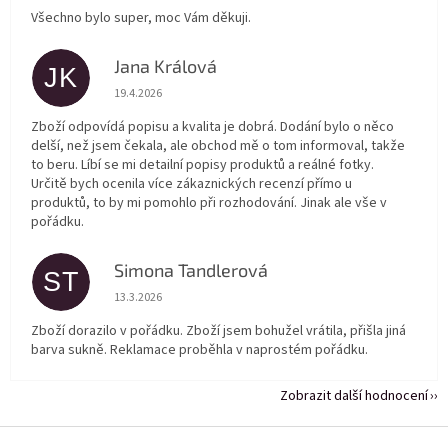
Všechno bylo super, moc Vám děkuji.
Jana Králová
JK
Hodnocení obchodu je 5 z 5 hvězdiček.
19.4.2026
Zboží odpovídá popisu a kvalita je dobrá. Dodání bylo o něco
delší, než jsem čekala, ale obchod mě o tom informoval, takže
to beru. Líbí se mi detailní popisy produktů a reálné fotky.
Určitě bych ocenila více zákaznických recenzí přímo u
produktů, to by mi pomohlo při rozhodování. Jinak ale vše v
pořádku.
Simona Tandlerová
ST
Hodnocení obchodu je 5 z 5 hvězdiček.
13.3.2026
Zboží dorazilo v pořádku. Zboží jsem bohužel vrátila, přišla jiná
barva sukně. Reklamace proběhla v naprostém pořádku.
Zobrazit další hodnocení
Z