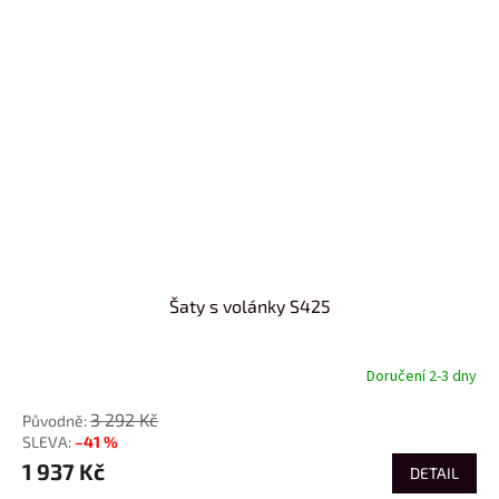
Šaty s volánky S425
Doručení 2-3 dny
3 292 Kč
–41 %
1 937 Kč
DETAIL