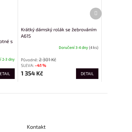
Další
produkt
Krátký dámský rolák se žebrováním
A615
otné s
Doručení 3-4 dny
(4 ks)
2 301 Kč
 2-3 dny
–41 %
1 354 Kč
ETAIL
DETAIL
Kontakt