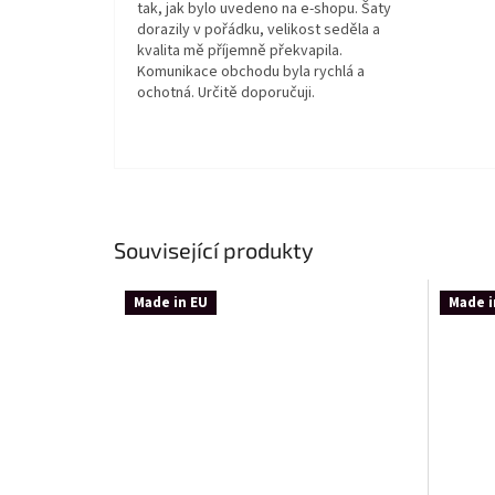
tak, jak bylo uvedeno na e-shopu. Šaty
dorazily v pořádku, velikost seděla a
kvalita mě příjemně překvapila.
Komunikace obchodu byla rychlá a
ochotná. Určitě doporučuji.
Související produkty
Made in EU
Made i