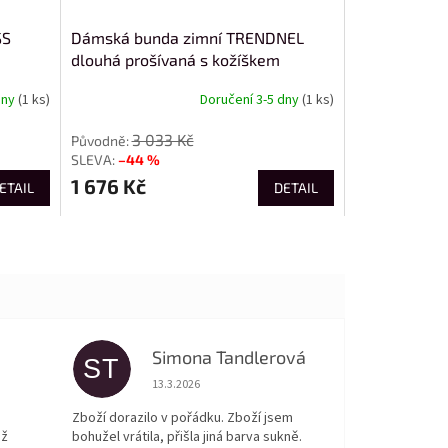
SS
Dámská bunda zimní TRENDNEL
dlouhá prošívaná s kožíškem
TY4589
dny
(1 ks)
Doručení 3-5 dny
(1 ks)
3 033 Kč
–44 %
1 676 Kč
ETAIL
DETAIL
Simona Tandlerová
ST
 5 z 5 hvězdiček.
Hodnocení obchodu je 5 z 5 hvězdiček.
13.3.2026
Zboží dorazilo v pořádku. Zboží jsem
ež
bohužel vrátila, přišla jiná barva sukně.