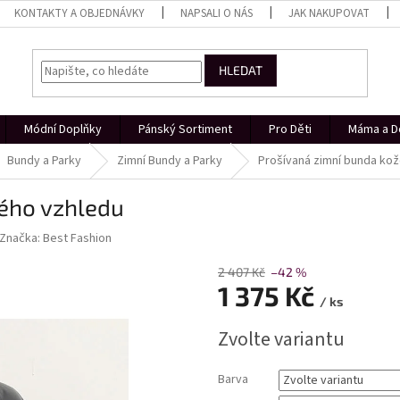
KONTAKTY A OBJEDNÁVKY
NAPSALI O NÁS
JAK NAKUPOVAT
HLEDAT
Módní Doplňky
Pánský Sortiment
Pro Děti
Máma a D
Bundy a Parky
Zimní Bundy a Parky
Prošívaná zimní bunda ko
ého vzhledu
Značka:
Best Fashion
2 407 Kč
–42 %
1 375 Kč
/ ks
Měrná
Zvolte variantu
cena:
Barva