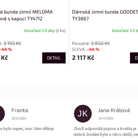
á bunda zimní MELOMA
Dámská zimní bunda GODDE
aná s kapucí TY4712
TY3867
Doručení 3-5 dny
(1 ks)
Doručení 3-5 
3 193 Kč
3 832 Kč
–44 %
–44 %
 Kč
2 117 Kč
DETAIL
D
Franta
Jana Králová
JK
Hodnocení obchodu je 5 z 5 hvězdiček.
Hodnocení obchodu je
18.6.2026
19.4.2026
o bylo super, moc Vám děkuji.
Zboží odpovídá popisu a kvalita je
dobrá. Dodání bylo o něco delší, n