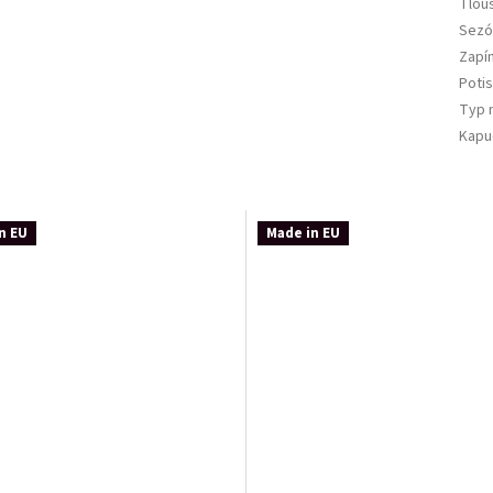
Tlou
Sezó
Zapí
Potis
Typ 
Kapu
n EU
Made in EU