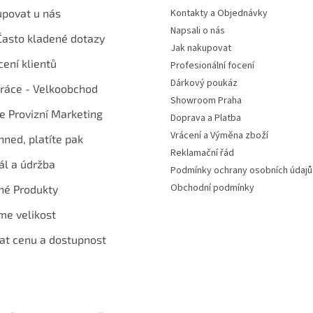
upovat u nás
Kontakty a Objednávky
Napsali o nás
Často kladené dotazy
Jak nakupovat
ení klientů
Profesionální focení
Dárkový poukáz
ráce - Velkoobchod
Showroom Praha
te Provizní Marketing
Doprava a Platba
Vrácení a Výměna zboží
hned, platíte pak
Reklamační řád
ál a údržba
Podmínky ochrany osobních údajů
Obchodní podmínky
né Produkty
me velikost
at cenu a dostupnost