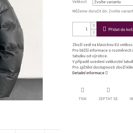
Velikost
Můžeme doručit do:
Zvolte varian
Přidat do koš
Zboží sedí na klasickou EU veliko
Pro bližší informace o rozměrech
tabulku od výrobce.
V případě uvedení velikostní tabu
Pro zjištění dostupnosti zboží kl
Detailní informace
TISK
ZEPTAT SE
H