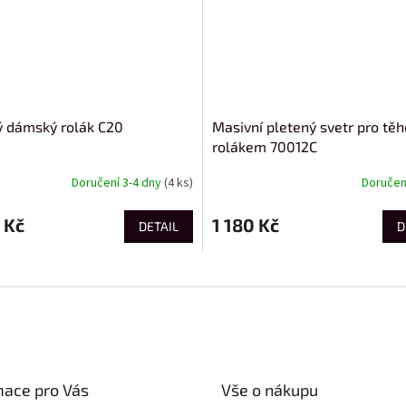
ý dámský rolák C20
Masivní pletený svetr pro těh
rolákem 70012C
Doručení 3-4 dny
(4 ks)
Doručení
 Kč
1 180 Kč
DETAIL
D
mace pro Vás
Vše o nákupu