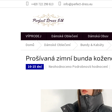
Přejít
+420 722 298 613
info@perfect-dress.eu
na
obsah
VÝPRODEJ
Dámské Oblečení
Dámská Obuv
Domů
Dámské Oblečení
Bundy & Kabáty
Prošívaná zimní bunda kožen
Průměrné
Neohodnoceno
Podrobnosti hodnocení
10-15 dní
hodnocení
produktu
je
0,0
z
5
hvězdiček.