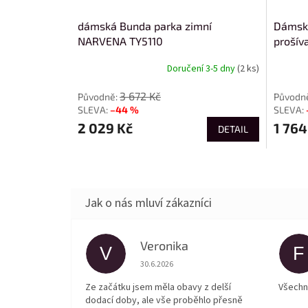
dámská Bunda parka zimní
Dámsk
NARVENA TY5110
prošív
Doručení 3-5 dny
(2 ks)
3 672 Kč
–44 %
2 029 Kč
1 764
DETAIL
Veronika
V
F
Hodnocení obchodu je 5 z 5 hvězdiček.
30.6.2026
Ze začátku jsem měla obavy z delší
Všechn
dodací doby, ale vše proběhlo přesně