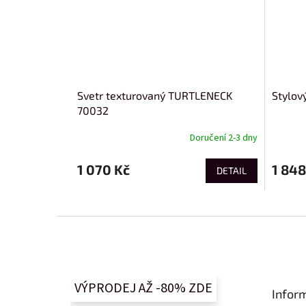
Svetr texturovaný TURTLENECK
Stylov
70032
Doručení 2-3 dny
1 070 Kč
1 848
DETAIL
Z
á
p
a
t
VÝPRODEJ AŽ -80% ZDE
Infor
í