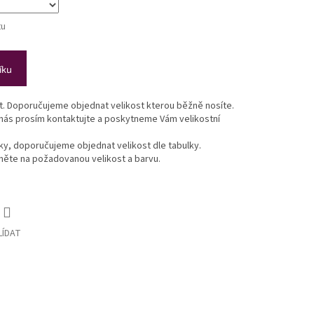
tu
íku
st. Doporučujeme objednat velikost kterou běžně nosíte.
 nás prosím kontaktujte a poskytneme Vám velikostní
lky, doporučujeme objednat velikost dle tabulky.
ikněte na požadovanou velikost a barvu.
LÍDAT