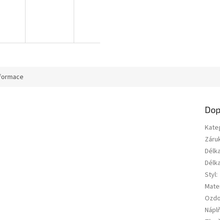
nformace
Dop
Kate
Záru
Délk
Délk
Styl
:
Mater
Ozd
Nápl