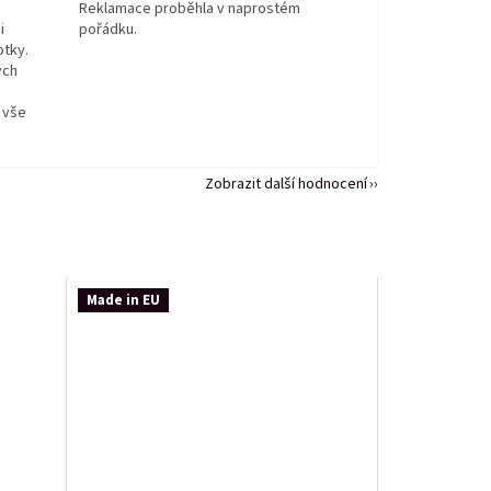
Reklamace proběhla v naprostém
i
pořádku.
otky.
ých
 vše
Zobrazit další hodnocení
Made in EU