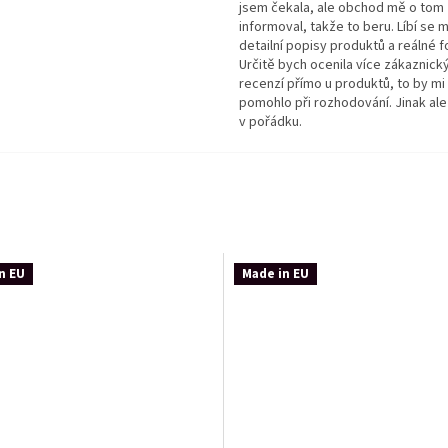
jsem čekala, ale obchod mě o tom
informoval, takže to beru. Líbí se m
detailní popisy produktů a reálné f
Určitě bych ocenila více zákaznick
recenzí přímo u produktů, to by mi
pomohlo při rozhodování. Jinak ale
v pořádku.
n EU
Made in EU