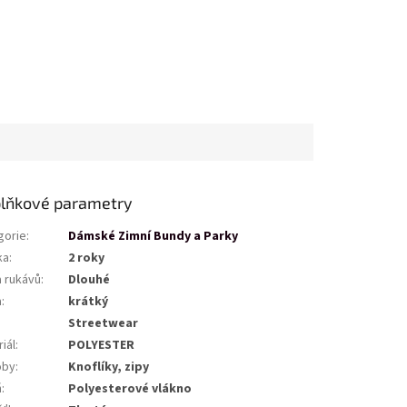
lňkové parametry
gorie
:
Dámské Zimní Bundy a Parky
ka
:
2 roky
a rukávů
:
Dlouhé
a
:
krátký
Streetwear
iál
:
POLYESTER
oby
:
Knoflíky, zipy
ň
:
Polyesterové vlákno