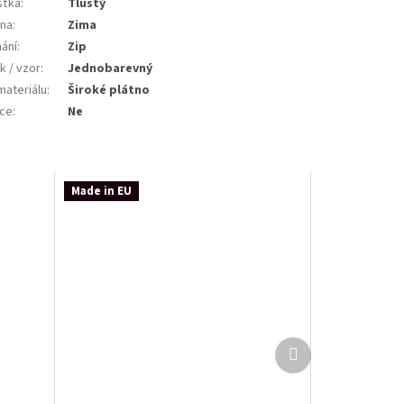
šťka
:
Tlustý
na
:
Zima
nání
:
Zip
k / vzor
:
Jednobarevný
materiálu
:
Široké plátno
ce
:
Ne
Made in EU
Další
produkt