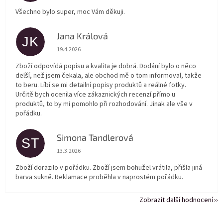
Všechno bylo super, moc Vám děkuji.
Jana Králová
JK
Hodnocení obchodu je 5 z 5 hvězdiček.
19.4.2026
Zboží odpovídá popisu a kvalita je dobrá. Dodání bylo o něco
delší, než jsem čekala, ale obchod mě o tom informoval, takže
to beru. Líbí se mi detailní popisy produktů a reálné fotky.
Určitě bych ocenila více zákaznických recenzí přímo u
produktů, to by mi pomohlo při rozhodování. Jinak ale vše v
pořádku.
Simona Tandlerová
ST
Hodnocení obchodu je 5 z 5 hvězdiček.
13.3.2026
Zboží dorazilo v pořádku. Zboží jsem bohužel vrátila, přišla jiná
barva sukně. Reklamace proběhla v naprostém pořádku.
Zobrazit další hodnocení