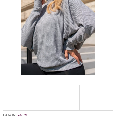
1 934 Kč
–41 %