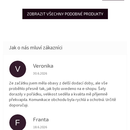
ZOBRAZIT VŠECHNY PODOBNÉ PRODUKTY
Veronika
V
Hodnocení obchodu je 5 z 5 hvězdiček.
30.6.2026
Ze začátku jsem měla obavy z delší dodací doby, ale vše
proběhlo přesně tak, jak bylo uvedeno na e-shopu. Šaty
dorazily v pořádku, velikost seděla a kvalita mě příjemně
překvapila. Komunikace obchodu byla rychlá a ochotná. Určitě
doporučuji.
Franta
F
Hodnocení obchodu je 5 z 5 hvězdiček.
18.6.2026