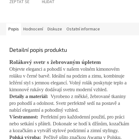
ZEPTAT SE
HLÍDAT
Popis
Hodnocení
Diskuze
Ostatní informace
Detailní popis produktu
Rolákový svetr s žebrovaným úpletem
Objevte eleganci a pohodlí v našem volném kimonovém
roláku v černé barvě. Ideální na podzim a zimu, kombinuje
ležérní styl s jemnou elegancí. Volný rolák poskytuje teplo a
kimonové rukávy dodávají svetru moderní vzhled.
Detaily a materiál:
Vyrobeno z měkké, žebrované tkaniny
pro pohodlí a odolnost. Svetr perfektně sedí na postavě a
nabízí elegantní a pohodlný vzhled.
Všestrannost:
Perfektní pro každodenní použití, pro práci
nebo setkání s přáteli. Dokonale se hodí k džínům, kozačkám
a kozačkám a vytváří stylové podzimní a zimní stylingy.
Polská výroba:
Pečlivě ušito značkou Awama v Polsku.