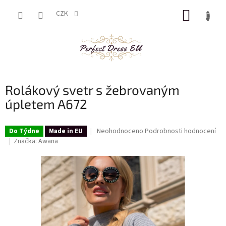
Přejít
NÁKUP
na
CZK
obsah
KOŠÍK
Rolákový svetr s žebrovaným
úpletem A672
Průměrné
Neohodnoceno
Podrobnosti hodnocení
Do Týdne
Made in EU
hodnocení
Značka:
Awana
produktu
je
0,0
z
5
hvězdiček.