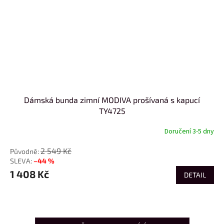
Dámská bunda zimní MODIVA prošívaná s kapucí
TY4725
Doručení 3-5 dny
2 549 Kč
–44 %
1 408 Kč
DETAIL