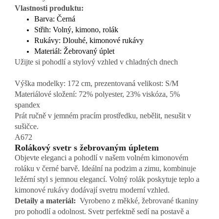
Vlastnosti produktu:
Barva: Černá
Střih: Volný, kimono, rolák
Rukávy: Dlouhé, kimonové rukávy
Materiál: Žebrovaný úplet
Užijte si pohodlí a stylový vzhled v chladných dnech
Výška modelky: 172 cm, prezentovaná velikost: S/M
Materiálové složení: 72% polyester, 23% viskóza, 5%
spandex
Prát ručně v jemném pracím prostředku, nebělit, nesušit v
sušičce.
A672
Rolákový svetr s žebrovaným úpletem
Objevte eleganci a pohodlí v našem volném kimonovém
roláku v černé barvě. Ideální na podzim a zimu, kombinuje
ležérní styl s jemnou elegancí. Volný rolák poskytuje teplo a
kimonové rukávy dodávají svetru moderní vzhled.
Detaily a materiál:
Vyrobeno z měkké, žebrované tkaniny
pro pohodlí a odolnost. Svetr perfektně sedí na postavě a