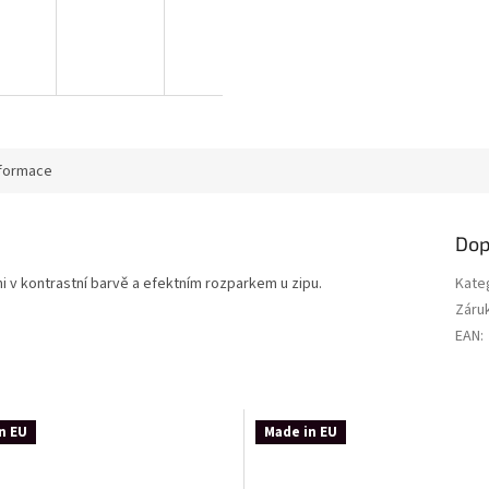
nformace
Dop
 v kontrastní barvě a efektním rozparkem u zipu.
Kate
Záru
EAN
:
n EU
Made in EU