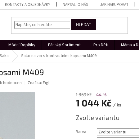
KONTAKTY A OBJEDNÁVKY
NAPSALI O NÁS
JAK NAKUPOVAT
HLEDAT
Módní Doplňky
Pánský Sortiment
Pro Děti
Máma a D
Saka
Sako na zip s kontrastními kapsami M409
kapsami M409
i hodnocení
Značka:
Figl
1 869 Kč
–44 %
1 044 Kč
/ ks
Měrná
Zvolte variantu
cena:
Barva