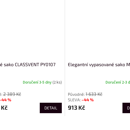
é sako CLASSVENT PY0107
Elegantní vypasované sako 
Doručení 3-5 dny
(2 ks)
Doručení 2-3 
2 389 Kč
1 633 Kč
–44 %
–44 %
 Kč
913 Kč
DETAIL
D