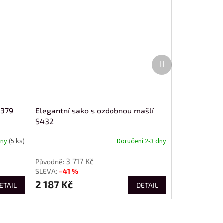
Další
produkt
M379
Elegantní sako s ozdobnou mašlí
S432
dny
(5 ks)
Doručení 2-3 dny
3 717 Kč
–41 %
2 187 Kč
ETAIL
DETAIL