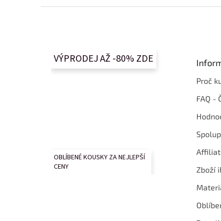
Z
á
p
a
t
VÝPRODEJ AŽ -80% ZDE
Infor
í
Proč k
FAQ - 
Hodnoc
Spolup
Affilia
OBLÍBENÉ KOUSKY ZA NEJLEPŠÍ
CENY
Zboží i
Materi
Oblíbe