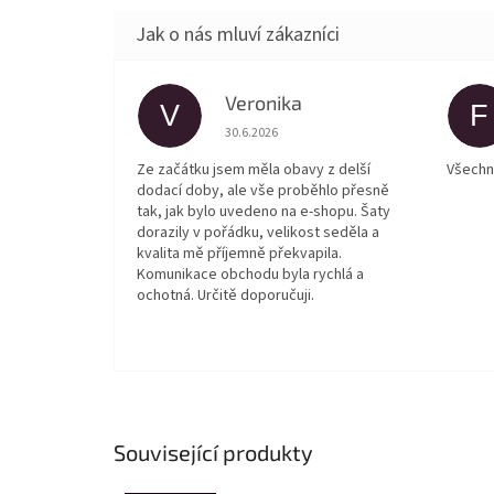
Veronika
V
F
Hodnocení obchodu je 5 z 5 hvězdiček.
30.6.2026
Ze začátku jsem měla obavy z delší
Všechn
dodací doby, ale vše proběhlo přesně
tak, jak bylo uvedeno na e-shopu. Šaty
dorazily v pořádku, velikost seděla a
kvalita mě příjemně překvapila.
Komunikace obchodu byla rychlá a
ochotná. Určitě doporučuji.
Související produkty