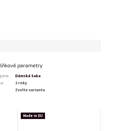
lňkové parametry
gorie
:
Dámská Saka
ka
:
2 roky
Zvolte variantu
Made in EU