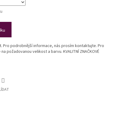
tu
íku
st. Pro podrobnější informace, nás prosím kontaktujte. Pro
te na požadovanou velikost a barvu. KVALITNÍ ZNAČKOVÉ
LÍDAT