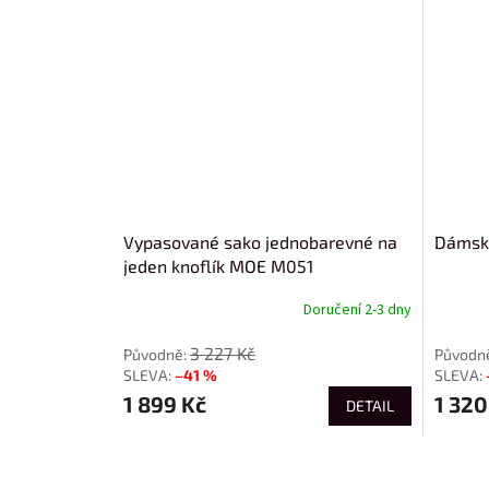
Vypasované sako jednobarevné na
Dámsk
jeden knoflík MOE M051
Doručení 2-3 dny
3 227 Kč
–41 %
1 899 Kč
1 320
DETAIL