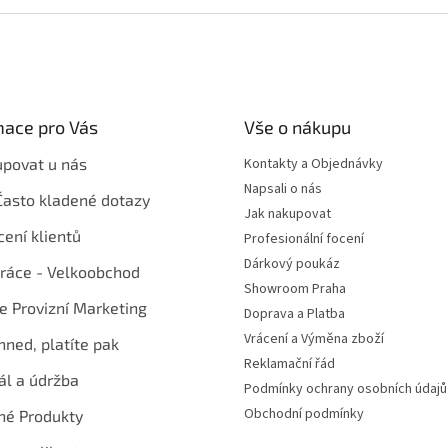
mace pro Vás
Vše o nákupu
upovat u nás
Kontakty a Objednávky
Napsali o nás
Často kladené dotazy
Jak nakupovat
ení klientů
Profesionální focení
Dárkový poukáz
ráce - Velkoobchod
Showroom Praha
te Provizní Marketing
Doprava a Platba
Vrácení a Výměna zboží
hned, platíte pak
Reklamační řád
ál a údržba
Podmínky ochrany osobních údajů
Obchodní podmínky
né Produkty