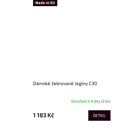
Made in EU
Dámské žebrované legíny C30
Doručení 3-4 dny
(2 ks)
1 183 Kč
DETAIL