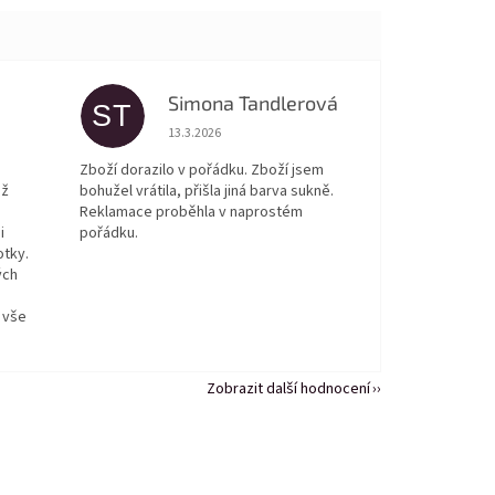
Simona Tandlerová
ST
 5 z 5 hvězdiček.
Hodnocení obchodu je 5 z 5 hvězdiček.
13.3.2026
Zboží dorazilo v pořádku. Zboží jsem
ež
bohužel vrátila, přišla jiná barva sukně.
Reklamace proběhla v naprostém
i
pořádku.
otky.
ých
 vše
Zobrazit další hodnocení