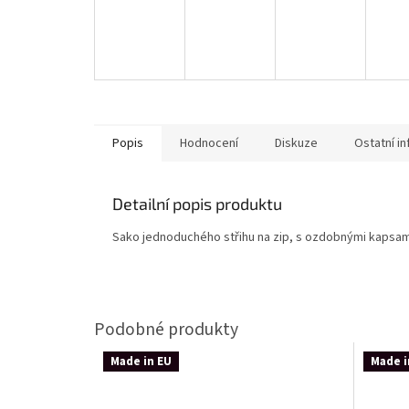
Popis
Hodnocení
Diskuze
Ostatní i
Detailní popis produktu
Sako jednoduchého střihu na zip, s ozdobnými kapsami
Made in EU
Made i