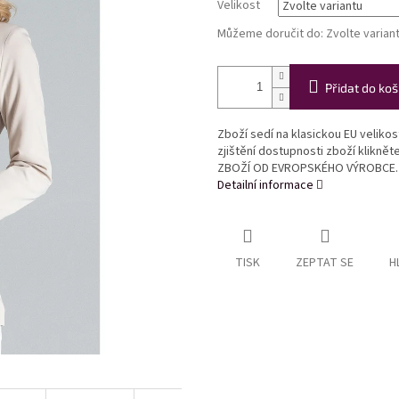
Velikost
Můžeme doručit do:
Zvolte varian
Přidat do koš
Zboží sedí na klasickou EU veliko
zjištění dostupnosti zboží klikně
ZBOŽÍ OD EVROPSKÉHO VÝROBCE.
Detailní informace
TISK
ZEPTAT SE
H