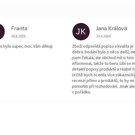
Franta
Jana Králová
JK
Hodnocení obchodu je 5 z 5 hvězdiček.
Hodnocení obchodu je
18.6.2026
19.4.2026
o bylo super, moc Vám děkuji.
Zboží odpovídá popisu a kvalita je
dobrá. Dodání bylo o něco delší, n
jsem čekala, ale obchod mě o tom
informoval, takže to beru. Líbí se m
detailní popisy produktů a reálné f
Určitě bych ocenila více zákaznick
recenzí přímo u produktů, to by mi
pomohlo při rozhodování. Jinak ale
v pořádku.