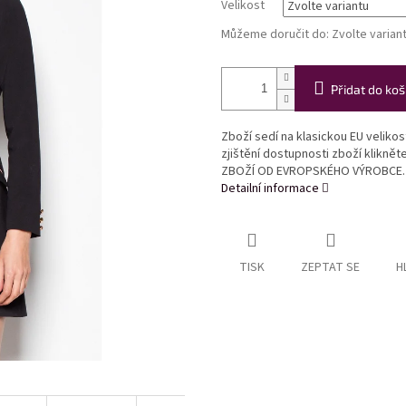
Velikost
Můžeme doručit do:
Zvolte varian
Přidat do koš
Zboží sedí na klasickou EU veliko
zjištění dostupnosti zboží klikně
ZBOŽÍ OD EVROPSKÉHO VÝROBCE.
Detailní informace
TISK
ZEPTAT SE
H