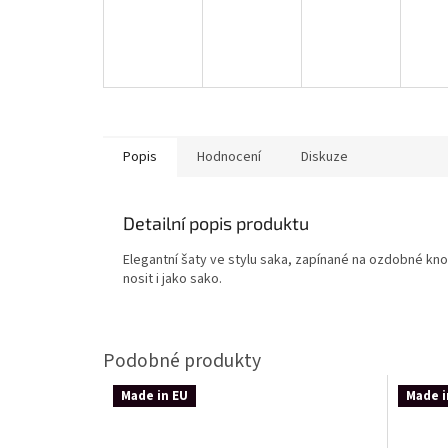
Popis
Hodnocení
Diskuze
Detailní popis produktu
Elegantní šaty ve stylu saka, zapínané na ozdobné knof
nosit i jako sako.
Made in EU
Made i