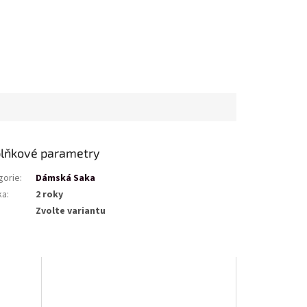
lňkové parametry
gorie
:
Dámská Saka
ka
:
2 roky
Zvolte variantu