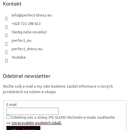
Kontakt
info
@
perfect-dress.eu
+420 722 298 613
Sleduj naše novinky!
perfect_eu
perfect_dress.eu
Youtube
Odebírat newsletter
Vložte svůj e-mail a my vám budeme zasílat informace o nových
produktech na našem e-shopu.
E-mail
Odebírej nás a získej 3% SLEVU! Vložením e-mailu souhlasíte
se
zpracováním osobních údajů.