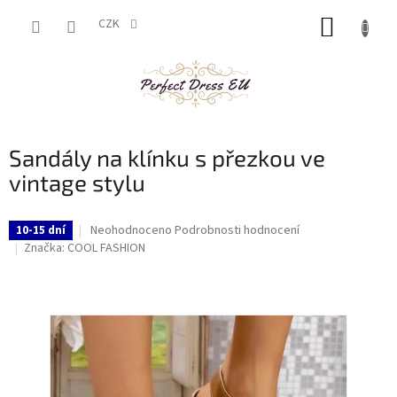
Přejít
NÁKUP
na
CZK
obsah
KOŠÍK
Sandály na klínku s přezkou ve
vintage stylu
Průměrné
Neohodnoceno
Podrobnosti hodnocení
10-15 dní
hodnocení
Značka:
COOL FASHION
produktu
je
0,0
z
5
hvězdiček.