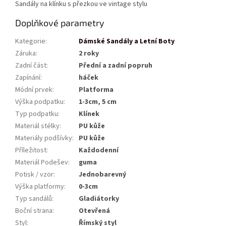
Sandály na klínku s přezkou ve vintage stylu
Doplňkové parametry
Kategorie
:
Dámské Sandály a Letní Boty
Záruka
:
2 roky
Zadní část
:
Přední a zadní popruh
Zapínání
:
háček
Módní prvek
:
Platforma
Výška podpatku
:
1-3cm, 5 cm
Typ podpatku
:
Klínek
Materiál stélky
:
PU kůže
Materiály podšívky
:
PU kůže
Příležitost
:
Každodenní
Materiál Podešev
:
guma
Potisk / vzor
:
Jednobarevný
Výška platformy
:
0-3cm
Typ sandálů
:
Gladiátorky
Boční strana
:
Otevřená
Styl
:
Římský styl