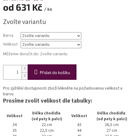
od
631 Kč
/ ks
Měrná
Zvolte variantu
cena:
Barva
Velikost
Můžeme doručit do:
Zvolte variantu
Přidat do košíku
Pro zjištění dostupnosti zboží klikněte na požadovanou velikost a
barvu.
Prosíme zvolit velikost dle tabulky:
Délka chodidla
Délka chodidla
Velikost
Velikost
(od paty k palci)
(od paty k palci)
34
22 cm
43
26,5 cm
35
22,5 cm
44
27 cm