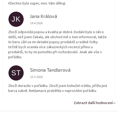
Všechno bylo super, moc Vám děkuji.
Jana Králová
JK
Hodnocení obchodu je 5 z 5 hvězdiček.
19.4.2026
Zboží odpovídá popisu a kvalita je dobrá. Dodání bylo o něco
delší, než jsem čekala, ale obchod mě o tom informoval, takže
to beru. Líbí se mi detailní popisy produktů a reálné fotky.
Určitě bych ocenila více zákaznických recenzí přímo u
produktů, to by mi pomohlo při rozhodování. Jinak ale vše v
pořádku.
Simona Tandlerová
ST
Hodnocení obchodu je 5 z 5 hvězdiček.
13.3.2026
Zboží dorazilo v pořádku. Zboží jsem bohužel vrátila, přišla jiná
barva sukně. Reklamace proběhla v naprostém pořádku.
Zobrazit další hodnocení
Z