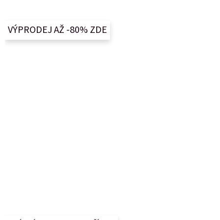
á
p
a
VÝPRODEJ AŽ -80% ZDE
t
í