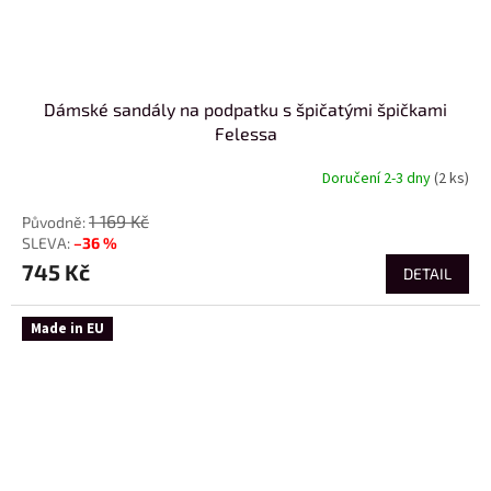
Dámské sandály na podpatku s špičatými špičkami
Felessa
Doručení 2-3 dny
(2 ks)
1 169 Kč
–36 %
745 Kč
DETAIL
Made in EU