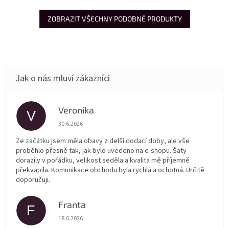
ZOBRAZIT VŠECHNY PODOBNÉ PRODUKTY
Veronika
V
Hodnocení obchodu je 5 z 5 hvězdiček.
30.6.2026
Ze začátku jsem měla obavy z delší dodací doby, ale vše
proběhlo přesně tak, jak bylo uvedeno na e-shopu. Šaty
dorazily v pořádku, velikost seděla a kvalita mě příjemně
překvapila. Komunikace obchodu byla rychlá a ochotná. Určitě
doporučuji.
Franta
F
Hodnocení obchodu je 5 z 5 hvězdiček.
18.6.2026