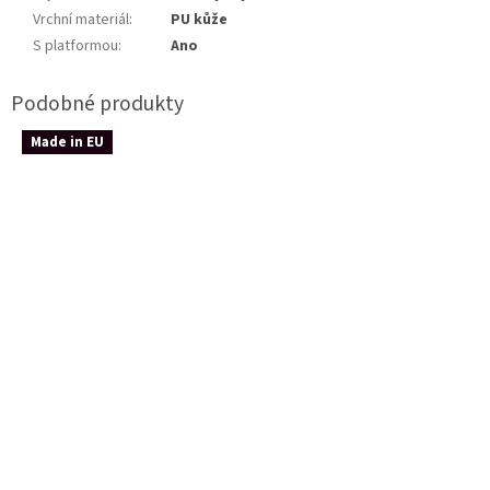
Vrchní materiál
:
PU kůže
S platformou
:
Ano
Made in EU