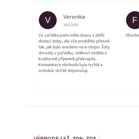
Veronika
V
F
Hodnocení obchodu je 5 z 5 hvězdiček.
30.6.2026
Ze začátku jsem měla obavy z delší
Všechn
dodací doby, ale vše proběhlo přesně
tak, jak bylo uvedeno na e-shopu. Šaty
dorazily v pořádku, velikost seděla a
kvalita mě příjemně překvapila.
Komunikace obchodu byla rychlá a
ochotná. Určitě doporučuji.
Z
á
p
a
t
VÝPRODEJ AŽ -80% ZDE