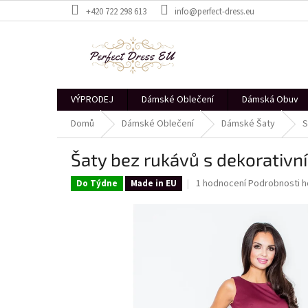
Přejít
+420 722 298 613
info@perfect-dress.eu
na
obsah
VÝPRODEJ
Dámské Oblečení
Dámská Obuv
Domů
Dámské Oblečení
Dámské Šaty
S
Šaty bez rukávů s dekorativ
Průměrné
1 hodnocení
Podrobnosti h
Do Týdne
Made in EU
hodnocení
produktu
je
5,0
z
5
hvězdiček.