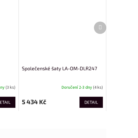
Další
produkt
Společenské šaty LA-OM-DLR247
dny
(3 ks)
Doručení 2-3 dny
(4 ks)
5 434 Kč
ETAIL
DETAIL