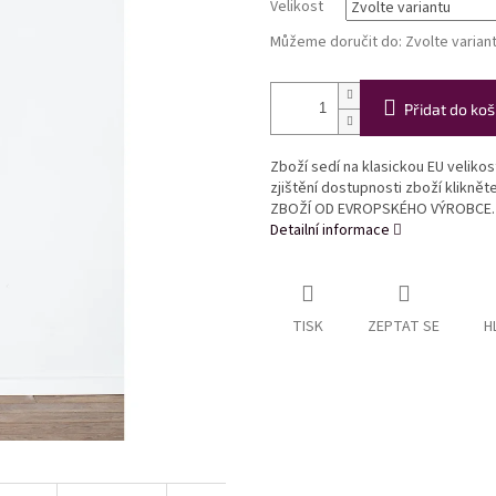
Velikost
Můžeme doručit do:
Zvolte varian
Přidat do koš
Zboží sedí na klasickou EU veliko
zjištění dostupnosti zboží klikně
ZBOŽÍ OD EVROPSKÉHO VÝROBCE.
Detailní informace
TISK
ZEPTAT SE
H