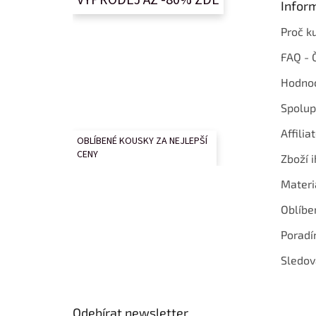
Infor
í
Proč k
FAQ - 
Hodnoc
Spolup
Affilia
OBLÍBENÉ KOUSKY ZA NEJLEPŠÍ
CENY
Zboží i
Materi
Oblíbe
Poradí
Sledov
Odebírat newsletter