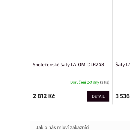
Společenské šaty LA-OM-DLR248
Šaty 
Doručení 2-3 dny
(3 ks)
2 812 Kč
3 536
DETAIL