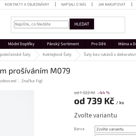
KONTAKTY A OBJEDNÁVKY
NAPSALI O NÁS
JAK NAKUPOVAT
HLEDAT
Módní Doplňky
Pánský Sortiment
Pro Děti
Máma a D
polečenské Šaty
Koktejlové Šaty
Šaty bez rukávů s dekorativ
ním prošíváním M079
odnocení
Značka:
Figl
od 1 322 Kč
–44 %
od
739 Kč
/ ks
Měrná
Zvolte variantu
cena:
Barva