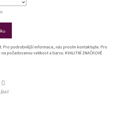
tu
íku
st. Pro podrobnější informace, nás prosím kontaktujte. Pro
te na požadovanou velikost a barvu. KVALITNÍ ZNAČKOVÉ
LÍDAT