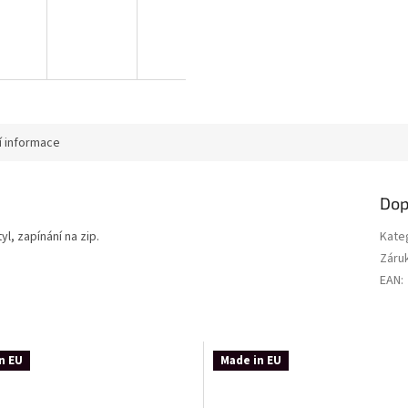
í informace
Dop
l, zapínání na zip.
Kate
Záru
EAN
:
n EU
Made in EU