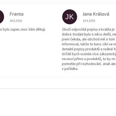
Franta
Jana Králová
JK
Hodnocení obchodu je 5 z 5 hvězdiček.
Hodnocení obchodu je
18.6.2026
19.4.2026
o bylo super, moc Vám děkuji.
Zboží odpovídá popisu a kvalita je
dobrá. Dodání bylo o něco delší, n
jsem čekala, ale obchod mě o tom
informoval, takže to beru. Líbí se m
detailní popisy produktů a reálné f
Určitě bych ocenila více zákaznick
recenzí přímo u produktů, to by mi
pomohlo při rozhodování. Jinak ale
v pořádku.