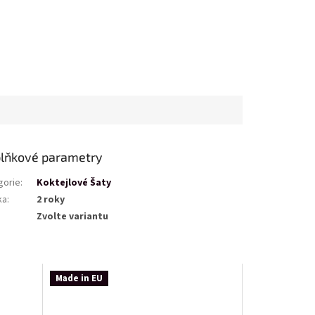
lňkové parametry
gorie
:
Koktejlové Šaty
ka
:
2 roky
Zvolte variantu
Made in EU