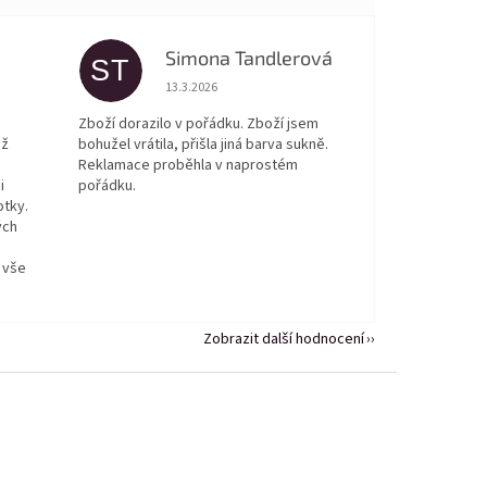
Simona Tandlerová
ST
 5 z 5 hvězdiček.
Hodnocení obchodu je 5 z 5 hvězdiček.
13.3.2026
Zboží dorazilo v pořádku. Zboží jsem
ež
bohužel vrátila, přišla jiná barva sukně.
Reklamace proběhla v naprostém
i
pořádku.
otky.
ých
 vše
Zobrazit další hodnocení