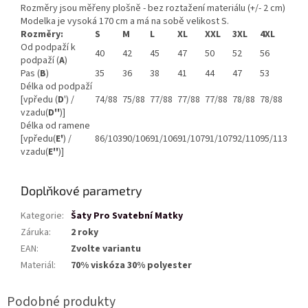
Rozměry jsou měřeny plošně - bez roztažení materiálu (+/- 2 cm)
Modelka je vysoká 170 cm a má na sobě velikost S.
Rozměry:
S
M
L
XL
XXL
3XL
4XL
Od podpaží k
40
42
45
47
50
52
56
podpaží (
A
)
Pas (
B
)
35
36
38
41
44
47
53
Délka od podpaží
[vpředu (
D
') /
74/88
75/88
77/88
77/88
77/88
78/88
78/88
vzadu(
D''
)]
Délka od ramene
[vpředu(
E'
) /
86/103
90/106
91/106
91/107
91/107
92/110
95/113
vzadu(
E''
)]
Doplňkové parametry
Kategorie
:
Šaty Pro Svatební Matky
Záruka
:
2 roky
EAN
:
Zvolte variantu
Materiál
:
70% viskóza 30% polyester