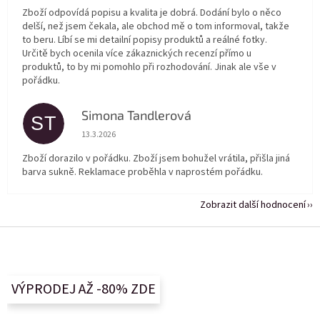
Zboží odpovídá popisu a kvalita je dobrá. Dodání bylo o něco
delší, než jsem čekala, ale obchod mě o tom informoval, takže
to beru. Líbí se mi detailní popisy produktů a reálné fotky.
Určitě bych ocenila více zákaznických recenzí přímo u
produktů, to by mi pomohlo při rozhodování. Jinak ale vše v
pořádku.
Simona Tandlerová
ST
Hodnocení obchodu je 5 z 5 hvězdiček.
13.3.2026
Zboží dorazilo v pořádku. Zboží jsem bohužel vrátila, přišla jiná
barva sukně. Reklamace proběhla v naprostém pořádku.
Zobrazit další hodnocení
Z
á
p
a
VÝPRODEJ AŽ -80% ZDE
t
í