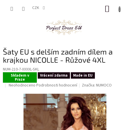
Přejít
NÁKUP
na
CZK
obsah
KOŠÍK
Šaty EU s delším zadním dílem a
krajkou NICOLLE - Růžové 4XL
NUM-210-7-XXXXL-SKL
Skladem v
Vrácení zdarma
Made in EU
Praze
Průměrné
Neohodnoceno
Podrobnosti hodnocení
Značka:
NUMOCO
hodnocení
produktu
je
0,0
z
5
hvězdiček.