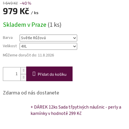
1 649 Kč
–40 %
979 Kč
/ ks
Měrná
Skladem v Praze
(1 ks)
cena:
Barva
Velikost
Můžeme doručit do:
11.8.2026
Přidat do košíku
Zdarma od nás dostanete
+ DÁREK 12ks Sada třpytivých náušnic - perly a
kamínky
v hodnotě 299 Kč