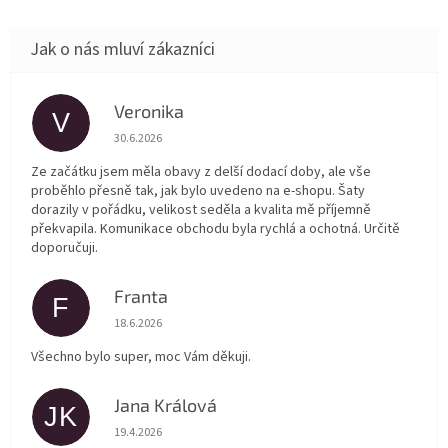
Veronika
V
Hodnocení obchodu je 5 z 5 hvězdiček.
30.6.2026
Ze začátku jsem měla obavy z delší dodací doby, ale vše
proběhlo přesně tak, jak bylo uvedeno na e-shopu. Šaty
dorazily v pořádku, velikost seděla a kvalita mě příjemně
překvapila. Komunikace obchodu byla rychlá a ochotná. Určitě
doporučuji.
Franta
F
Hodnocení obchodu je 5 z 5 hvězdiček.
18.6.2026
Všechno bylo super, moc Vám děkuji.
Jana Králová
JK
Hodnocení obchodu je 5 z 5 hvězdiček.
19.4.2026