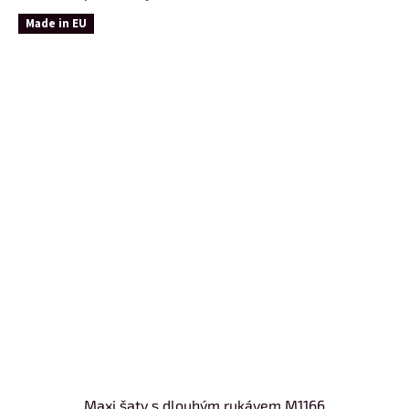
Made in EU
Maxi šaty s dlouhým rukávem M1166