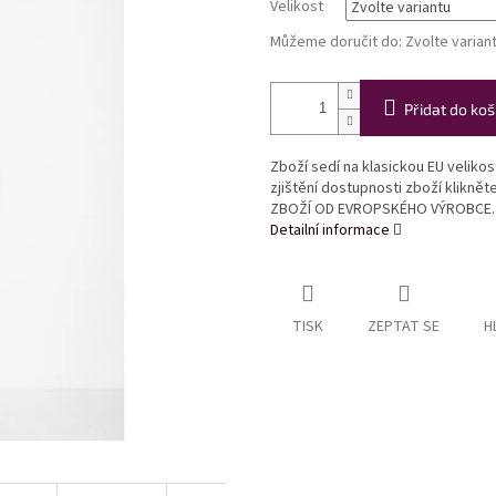
Velikost
Můžeme doručit do:
Zvolte varian
Přidat do koš
Zboží sedí na klasickou EU veliko
zjištění dostupnosti zboží klikně
ZBOŽÍ OD EVROPSKÉHO VÝROBCE.
Detailní informace
TISK
ZEPTAT SE
H