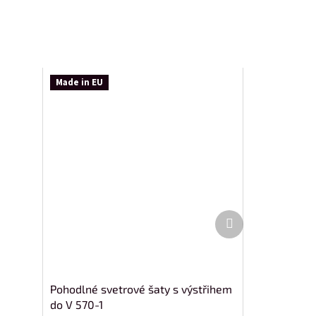
Made in EU
Další
produkt
Pohodlné svetrové šaty s výstřihem
do V 570-1