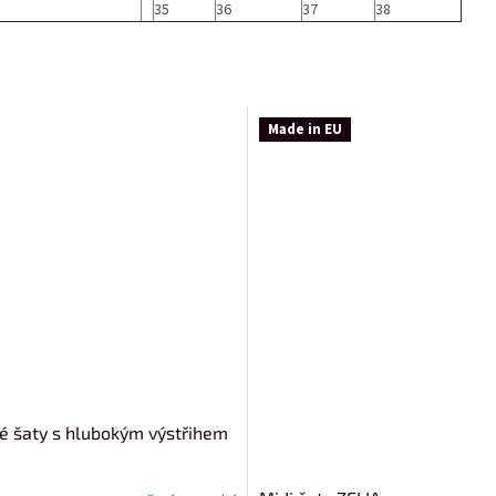
35
36
37
38
Made in EU
vé šaty s hlubokým výstřihem