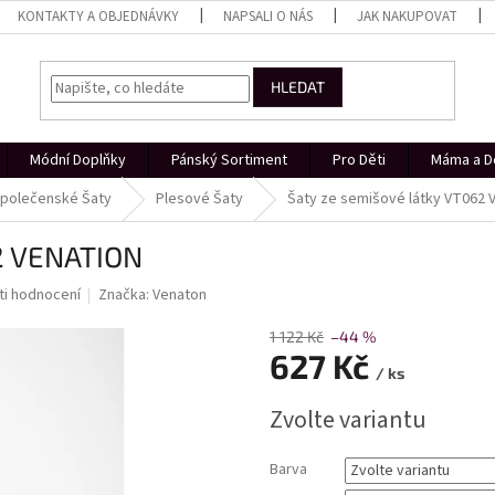
KONTAKTY A OBJEDNÁVKY
NAPSALI O NÁS
JAK NAKUPOVAT
HLEDAT
Módní Doplňky
Pánský Sortiment
Pro Děti
Máma a D
polečenské Šaty
Plesové Šaty
Šaty ze semišové látky VT062
62 VENATION
i hodnocení
Značka:
Venaton
1 122 Kč
–44 %
627 Kč
/ ks
Měrná
Zvolte variantu
cena:
Barva