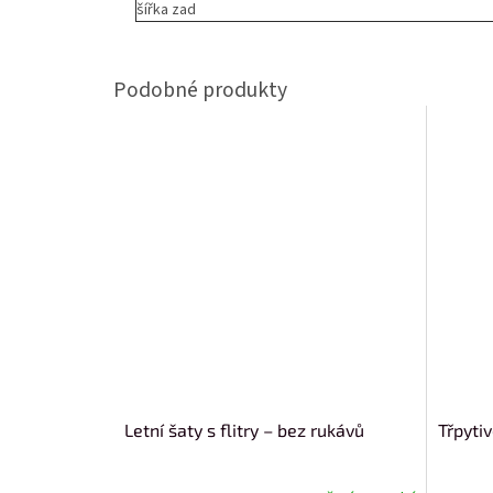
šířka zad
Letní šaty s flitry – bez rukávů
Třpyti