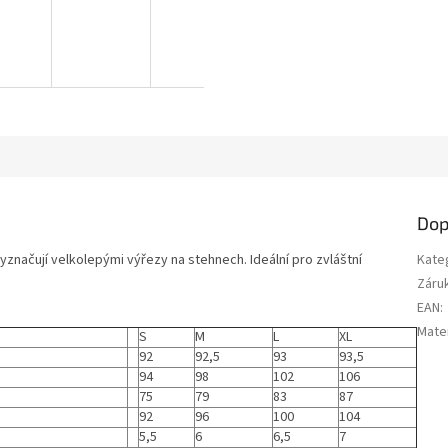
Dop
yznačují velkolepými výřezy na stehnech. Ideální pro zvláštní
Kate
Záru
EAN
:
Mater
S
M
L
XL
92
92,5
93
93,5
94
98
102
106
75
79
83
87
92
96
100
104
5,5
6
6,5
7