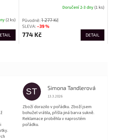
Doručení 2-3 dny
(1 ks)
1 277 Kč
dny
(2 ks)
–39 %
774 Kč
ETAIL
DETAIL
Simona Tandlerová
ST
 5 z 5 hvězdiček.
Hodnocení obchodu je 5 z 5 hvězdiček.
13.3.2026
Zboží dorazilo v pořádku. Zboží jsem
ež
bohužel vrátila, přišla jiná barva sukně.
Reklamace proběhla v naprostém
i
pořádku.
otky.
ých