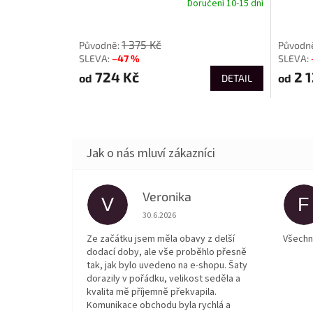
Doručení 10-15 dní
od
od
1 375 Kč
–47 %
724 Kč
2 1
od
od
DETAIL
Veronika
V
F
Hodnocení obchodu je 5 z 5 hvězdiček.
30.6.2026
Ze začátku jsem měla obavy z delší
Všechn
dodací doby, ale vše proběhlo přesně
tak, jak bylo uvedeno na e-shopu. Šaty
dorazily v pořádku, velikost seděla a
kvalita mě příjemně překvapila.
Komunikace obchodu byla rychlá a