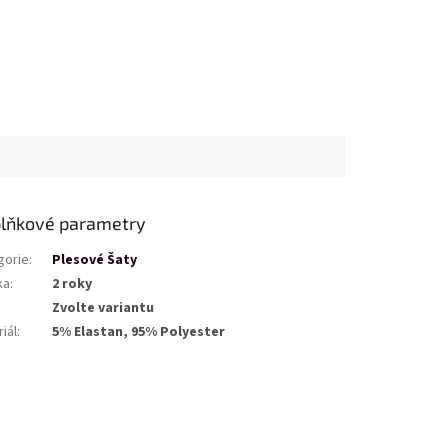
lňkové parametry
gorie
:
Plesové Šaty
ka
:
2 roky
Zvolte variantu
iál
:
5% Elastan, 95% Polyester