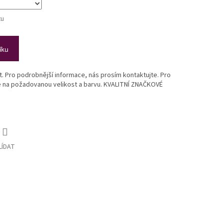
tu
íku
st. Pro podrobnější informace, nás prosím kontaktujte. Pro
te na požadovanou velikost a barvu. KVALITNÍ ZNAČKOVÉ
LÍDAT