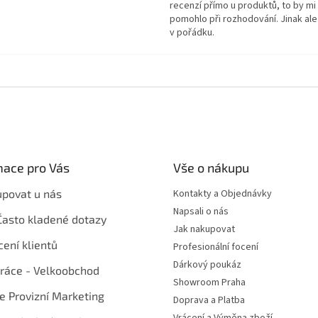
recenzí přímo u produktů, to by mi
pomohlo při rozhodování. Jinak ale
v pořádku.
mace pro Vás
Vše o nákupu
upovat u nás
Kontakty a Objednávky
Napsali o nás
Často kladené dotazy
Jak nakupovat
ení klientů
Profesionální focení
Dárkový poukáz
ráce - Velkoobchod
Showroom Praha
te Provizní Marketing
Doprava a Platba
Vrácení a Výměna zboží