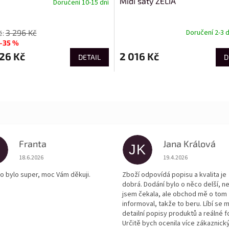
Midi šaty ZELIA
Doručení 10-15 dní
3 296 Kč
Doručení 2-3 
–35 %
26 Kč
2 016 Kč
DETAIL
D
Franta
Jana Králová
JK
Hodnocení obchodu je 5 z 5 hvězdiček.
Hodnocení obchodu je
18.6.2026
19.4.2026
o bylo super, moc Vám děkuji.
Zboží odpovídá popisu a kvalita je
dobrá. Dodání bylo o něco delší, n
jsem čekala, ale obchod mě o tom
informoval, takže to beru. Líbí se m
detailní popisy produktů a reálné f
Určitě bych ocenila více zákaznick