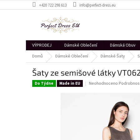
Přejít
+420 722 298 613
info@perfect-dress.eu
na
obsah
VÝPRODEJ
Dámské Oblečení
Dámská Obuv
Domů
Dámské Oblečení
Dámské Šaty
S
Šaty ze semišové látky VT0
Průměrné
Neohodnoceno
Podrobnost
Do Týdne
Made in EU
hodnocení
produktu
je
0,0
z
5
hvězdiček.