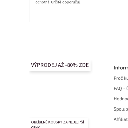
ochotná. Určitě doporučuji.
Z
á
p
a
t
VÝPRODEJ AŽ -80% ZDE
Infor
í
Proč k
FAQ - 
Hodnoc
Spolup
Affilia
OBLÍBENÉ KOUSKY ZA NEJLEPŠÍ
CENY