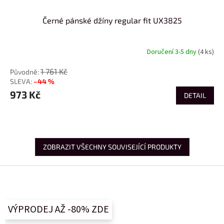
Černé pánské džíny regular fit UX3825
Doručení 3-5 dny
(4 ks)
1 761 Kč
–44 %
973 Kč
DETAIL
ZOBRAZIT VŠECHNY SOUVISEJÍCÍ PRODUKTY
Z
á
p
a
VÝPRODEJ AŽ -80% ZDE
t