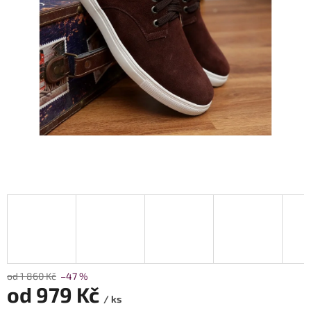
od 1 860 Kč
–47 %
od
979 Kč
/ ks