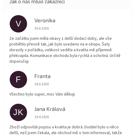
Veronika
V
Hodnocení obchodu je 5 z 5 hvězdiček.
30.6.2026
Ze začátku jsem měla obavy z delší dodací doby, ale vše
proběhlo přesně tak, jak bylo uvedeno na e-shopu. Šaty
dorazily v pořádku, velikost seděla a kvalita mě příjemně
překvapila. Komunikace obchodu byla rychlá a ochotná. Určitě
doporučuji.
Franta
F
Hodnocení obchodu je 5 z 5 hvězdiček.
18.6.2026
Všechno bylo super, moc Vám děkuji.
Jana Králová
JK
Hodnocení obchodu je 5 z 5 hvězdiček.
19.4.2026
Zboží odpovídá popisu a kvalita je dobrá. Dodání bylo o něco
delší, než jsem čekala, ale obchod mě o tom informoval, takže