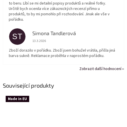
to beru. Líbí se mi detailní popisy produktů a reálné fotky.
Určitě bych ocenila více zákaznických recenzí přímo u
produktů, to by mi pomohlo při rozhodování. Jinak ale vše v
pořádku.
Simona Tandlerová
ST
Hodnocení obchodu je 5 z 5 hvězdiček.
13.3.2026
Zboží dorazilo v pořádku. Zboží jsem bohužel vrátila, přišla jiná
barva sukně. Reklamace proběhla v naprostém pořádku.
Zobrazit další hodnocení
Související produkty
Made in EU