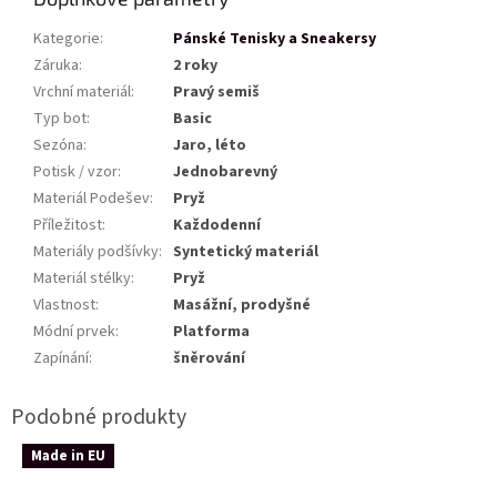
Kategorie
:
Pánské Tenisky a Sneakersy
Záruka
:
2 roky
Vrchní materiál
:
Pravý semiš
Typ bot
:
Basic
Sezóna
:
Jaro, léto
Potisk / vzor
:
Jednobarevný
Materiál Podešev
:
Pryž
Příležitost
:
Každodenní
Materiály podšívky
:
Syntetický materiál
Materiál stélky
:
Pryž
Vlastnost
:
Masážní, prodyšné
Módní prvek
:
Platforma
Zapínání
:
šněrování
Made in EU