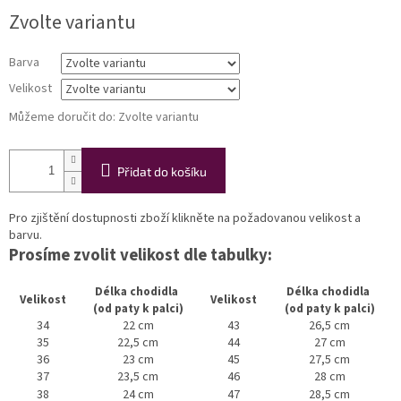
Měrná
Zvolte variantu
cena:
Barva
Velikost
Můžeme doručit do:
Zvolte variantu
Přidat do košíku
Pro zjištění dostupnosti zboží klikněte na požadovanou velikost a
barvu.
Prosíme zvolit velikost dle tabulky:
Délka chodidla
Délka chodidla
Velikost
Velikost
(od paty k palci)
(od paty k palci)
34
22 cm
43
26,5 cm
35
22,5 cm
44
27 cm
36
23 cm
45
27,5 cm
37
23,5 cm
46
28 cm
38
24 cm
47
28,5 cm