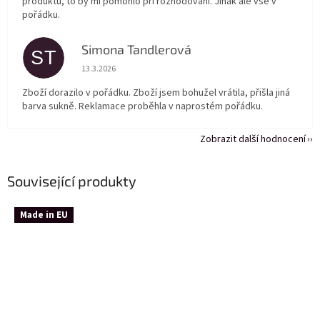
produktů, to by mi pomohlo při rozhodování. Jinak ale vše v
pořádku.
Simona Tandlerová
ST
Hodnocení obchodu je 5 z 5 hvězdiček.
13.3.2026
Zboží dorazilo v pořádku. Zboží jsem bohužel vrátila, přišla jiná
barva sukně. Reklamace proběhla v naprostém pořádku.
Zobrazit další hodnocení
Související produkty
Made in EU