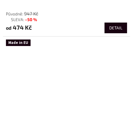
od
947 Kč
–50 %
až
474 Kč
od
DETAIL
Made in EU