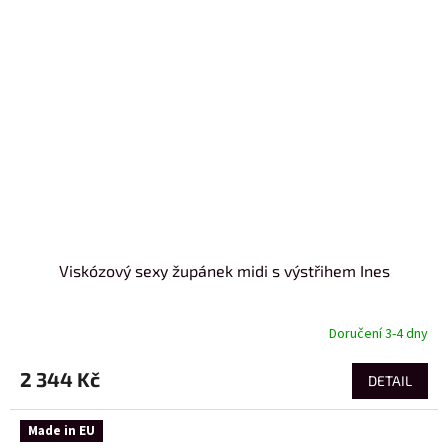
Viskózový sexy župánek midi s výstřihem Ines
Doručení 3-4 dny
2 344 Kč
DETAIL
Made in EU