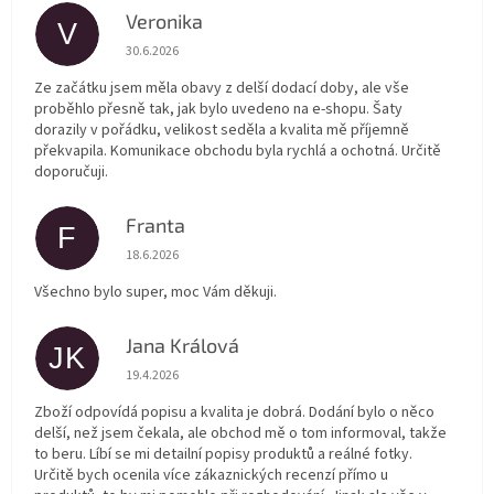
Veronika
V
Hodnocení obchodu je 5 z 5 hvězdiček.
30.6.2026
Ze začátku jsem měla obavy z delší dodací doby, ale vše
proběhlo přesně tak, jak bylo uvedeno na e-shopu. Šaty
dorazily v pořádku, velikost seděla a kvalita mě příjemně
překvapila. Komunikace obchodu byla rychlá a ochotná. Určitě
doporučuji.
Franta
F
Hodnocení obchodu je 5 z 5 hvězdiček.
18.6.2026
Všechno bylo super, moc Vám děkuji.
Jana Králová
JK
Hodnocení obchodu je 5 z 5 hvězdiček.
19.4.2026
Zboží odpovídá popisu a kvalita je dobrá. Dodání bylo o něco
delší, než jsem čekala, ale obchod mě o tom informoval, takže
to beru. Líbí se mi detailní popisy produktů a reálné fotky.
Určitě bych ocenila více zákaznických recenzí přímo u