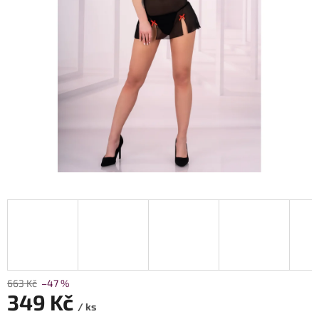
663 Kč
–47 %
349 Kč
/ ks