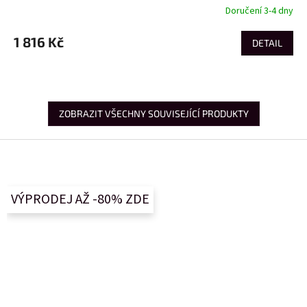
Doručení 3-4 dny
1 816 Kč
DETAIL
ZOBRAZIT VŠECHNY SOUVISEJÍCÍ PRODUKTY
Z
á
p
a
VÝPRODEJ AŽ -80% ZDE
t
í