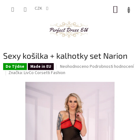
Přejít
NÁKUP
na
CZK
obsah
KOŠÍK
Sexy košilka + kalhotky set Narion
Průměrné
Neohodnoceno
Podrobnosti hodnocení
Do Týdne
Made in EU
hodnocení
Značka:
LivCo Corsetti Fashion
produktu
je
0,0
z
5
hvězdiček.