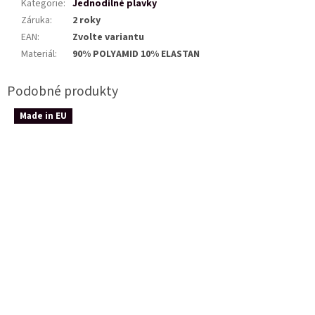
Kategorie
:
Jednodílné plavky
Záruka
:
2 roky
EAN
:
Zvolte variantu
Materiál
:
90% POLYAMID 10% ELASTAN
Made in EU