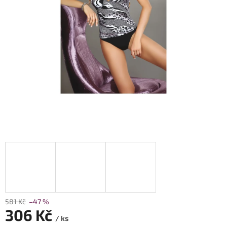
581 Kč
–47 %
306 Kč
/ ks