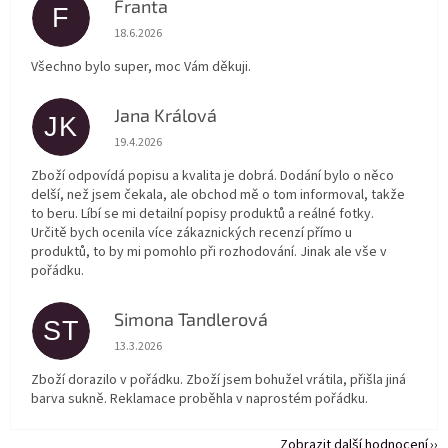
Franta
F
Hodnocení obchodu je 5 z 5 hvězdiček.
18.6.2026
Všechno bylo super, moc Vám děkuji.
Jana Králová
JK
Hodnocení obchodu je 5 z 5 hvězdiček.
19.4.2026
Zboží odpovídá popisu a kvalita je dobrá. Dodání bylo o něco
delší, než jsem čekala, ale obchod mě o tom informoval, takže
to beru. Líbí se mi detailní popisy produktů a reálné fotky.
Určitě bych ocenila více zákaznických recenzí přímo u
produktů, to by mi pomohlo při rozhodování. Jinak ale vše v
pořádku.
Simona Tandlerová
ST
Hodnocení obchodu je 5 z 5 hvězdiček.
13.3.2026
Zboží dorazilo v pořádku. Zboží jsem bohužel vrátila, přišla jiná
barva sukně. Reklamace proběhla v naprostém pořádku.
Zobrazit další hodnocení