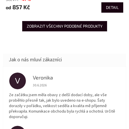
857 Kč
od
DETAIL
ZOBRAZIT VŠECHNY PODOBNÉ PRODUKTY
Veronika
V
Hodnocení obchodu je 5 z 5 hvězdiček.
30.6.2026
Ze začátku jsem měla obavy z delší dodací doby, ale vše
proběhlo přesně tak, jak bylo uvedeno na e-shopu. Šaty
dorazily v pořádku, velikost seděla a kvalita mě příjemně
překvapila. Komunikace obchodu byla rychlá a ochotná. Určitě
doporučuji.