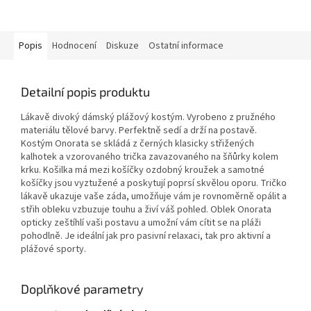
Popis
Hodnocení
Diskuze
Ostatní informace
Detailní popis produktu
Lákavě divoký dámský plážový kostým. Vyrobeno z pružného
materiálu tělové barvy. Perfektně sedí a drží na postavě.
Kostým Onorata se skládá z černých klasicky střižených
kalhotek a vzorovaného trička zavazovaného na šňůrky kolem
krku. Košilka má mezi košíčky ozdobný kroužek a samotné
košíčky jsou vyztužené a poskytují poprsí skvělou oporu. Tričko
lákavě ukazuje vaše záda, umožňuje vám je rovnoměrně opálit a
střih obleku vzbuzuje touhu a živí váš pohled. Oblek Onorata
opticky zeštíhlí vaši postavu a umožní vám cítit se na pláži
pohodlně. Je ideální jak pro pasivní relaxaci, tak pro aktivní a
plážové sporty.
Doplňkové parametry