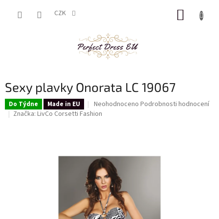
Přejít
NÁKUP
na
CZK
obsah
KOŠÍK
Sexy plavky Onorata LC 19067
Průměrné
Neohodnoceno
Podrobnosti hodnocení
Do Týdne
Made in EU
hodnocení
Značka:
LivCo Corsetti Fashion
produktu
je
0,0
z
5
hvězdiček.