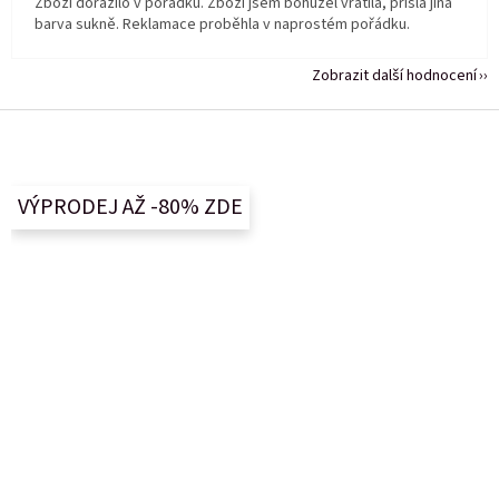
Zboží dorazilo v pořádku. Zboží jsem bohužel vrátila, přišla jiná
barva sukně. Reklamace proběhla v naprostém pořádku.
Zobrazit další hodnocení
Z
á
p
a
VÝPRODEJ AŽ -80% ZDE
t
í