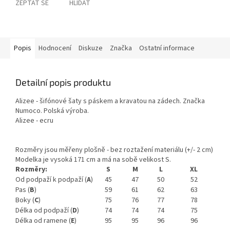
ZEPTAT SE
HLÍDAT
Popis
Hodnocení
Diskuze
Značka
Ostatní informace
Detailní popis produktu
Alizee - šifónové šaty s páskem a kravatou na zádech. Značka
Numoco. Polská výroba.
Alizee - ecru
Rozměry jsou měřeny plošně - bez roztažení materiálu (+/- 2 cm)
Modelka je vysoká 171 cm a má na sobě velikost S.
Rozměry:
S
M
L
XL
Od podpaží k podpaží (
A
)
45
47
50
52
Pas (
B
)
59
61
62
63
Boky (
C
)
75
76
77
78
Délka od podpaží (
D
)
74
74
74
75
Délka od ramene (
E
)
95
95
96
96