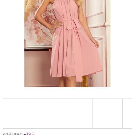
od 934 Kč
–39 %