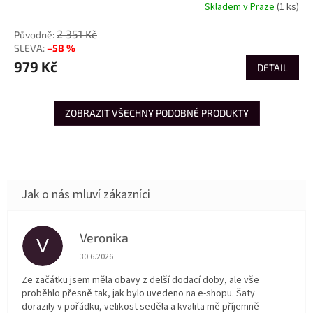
Skladem v Praze
(1 ks)
2 351 Kč
–58 %
979 Kč
DETAIL
ZOBRAZIT VŠECHNY PODOBNÉ PRODUKTY
Veronika
V
Hodnocení obchodu je 5 z 5 hvězdiček.
30.6.2026
Ze začátku jsem měla obavy z delší dodací doby, ale vše
proběhlo přesně tak, jak bylo uvedeno na e-shopu. Šaty
dorazily v pořádku, velikost seděla a kvalita mě příjemně