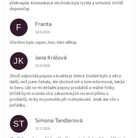
překvapila. Komunikace obchodu byla rychlá a ochotná. Určitě
doporučuji.
Franta
F
Hodnocení obchodu je 5 z 5 hvězdiček.
18.6.2026
Všechno bylo super, moc Vám děkuji.
Jana Králová
JK
Hodnocení obchodu je 5 z 5 hvězdiček.
19.4.2026
Zboží odpovídá popisu a kvalita je dobrá. Dodání bylo o něco
delší, než jsem čekala, ale obchod mě o tom informoval, takže
to beru. Líbí se mi detailní popisy produktů a reálné fotky.
Určitě bych ocenila více zákaznických recenzí přímo u
produktů, to by mi pomohlo při rozhodování. Jinak ale vše v
pořádku.
Simona Tandlerová
ST
Hodnocení obchodu je 5 z 5 hvězdiček.
13.3.2026