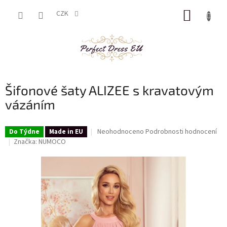
Přejít
NÁKUP
na
CZK
obsah
KOŠÍK
Šifonové šaty ALIZEE s kravatovým
vázáním
Průměrné
Neohodnoceno
Podrobnosti hodnocení
Do Týdne
Made in EU
hodnocení
Značka:
NUMOCO
produktu
je
0,0
z
5
hvězdiček.