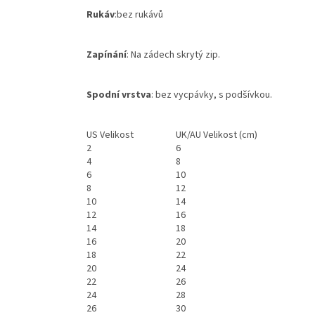
Rukáv
:bez rukávů
Zapínání
: Na zádech skrytý zip.
Spodní vrstva
: bez vycpávky, s podšívkou.
US Velikost
UK/AU Velikost (cm)
2
6
4
8
6
10
8
12
10
14
12
16
14
18
16
20
18
22
20
24
22
26
24
28
26
30