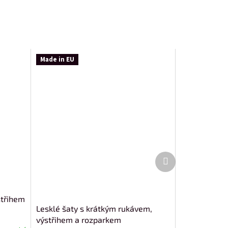
Made in EU
Další
produkt
střihem
Lesklé šaty s krátkým rukávem,
výstřihem a rozparkem