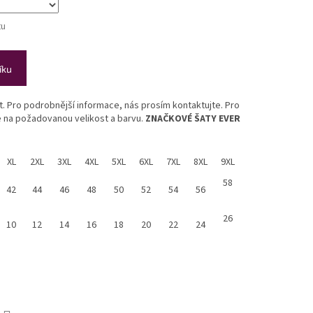
tu
íku
st. Pro podrobnější informace, nás prosím kontaktujte. Pro
te na požadovanou velikost a barvu.
ZNAČKOVÉ ŠATY EVER
XL
2XL
3XL
4XL
5XL
6XL
7XL
8XL
9XL
58
42
44
46
48
50
52
54
56
26
10
12
14
16
18
20
22
24