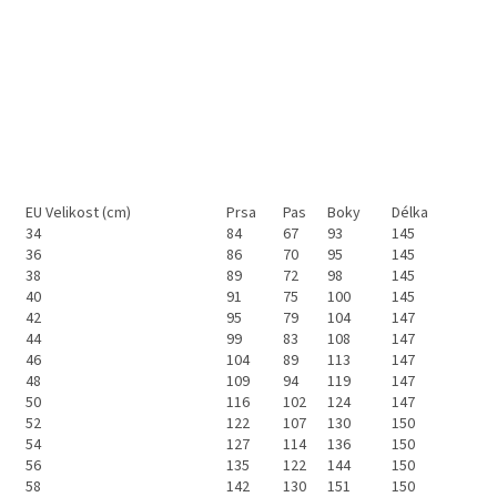
EU Velikost (cm)
Prsa
Pas
Boky
Délka
34
84
67
93
145
36
86
70
95
145
38
89
72
98
145
40
91
75
100
145
42
95
79
104
147
44
99
83
108
147
46
104
89
113
147
48
109
94
119
147
50
116
102
124
147
52
122
107
130
150
54
127
114
136
150
56
135
122
144
150
58
142
130
151
150