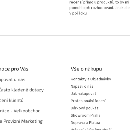
recenzí přímo u produktů, to by mi
pomohlo při rozhodování. Jinak ale
v pořádku.
mace pro Vás
Vše o nákupu
upovat u nás
Kontakty a Objednávky
Napsali o nás
Často kladené dotazy
Jak nakupovat
ení klientů
Profesionální focení
Dárkový poukáz
ráce - Velkoobchod
Showroom Praha
te Provizní Marketing
Doprava a Platba
Vrácení a Výměna zboží