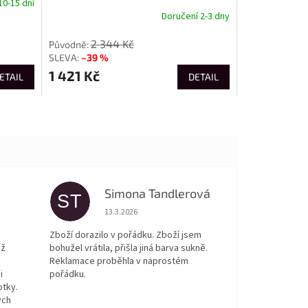
10-15 dní
Doručení 2-3 dny
2 344 Kč
–39 %
1 421 Kč
ETAIL
DETAIL
Simona Tandlerová
ST
 5 z 5 hvězdiček.
Hodnocení obchodu je 5 z 5 hvězdiček.
13.3.2026
Zboží dorazilo v pořádku. Zboží jsem
ež
bohužel vrátila, přišla jiná barva sukně.
Reklamace proběhla v naprostém
i
pořádku.
otky.
ých