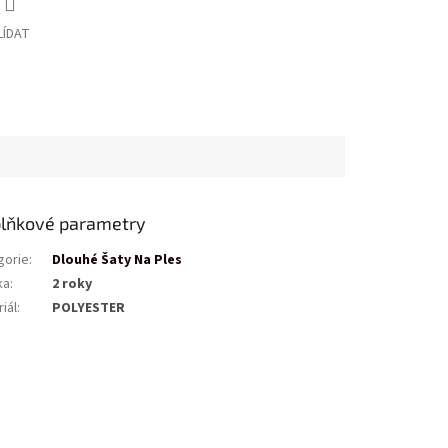
LÍDAT
lňkové parametry
gorie
:
Dlouhé Šaty Na Ples
ka
:
2 roky
iál
:
POLYESTER