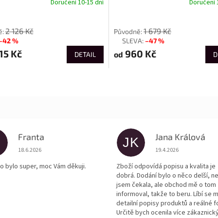
Doručení 10-15 dní
Doručení 
od
2 126 Kč
1 679 Kč
–42 %
–47 %
až
15 Kč
960 Kč
od
DETAIL
D
Franta
Jana Králová
JK
Hodnocení obchodu je 5 z 5 hvězdiček.
Hodnocení obchodu je
18.6.2026
19.4.2026
o bylo super, moc Vám děkuji.
Zboží odpovídá popisu a kvalita je
dobrá. Dodání bylo o něco delší, n
jsem čekala, ale obchod mě o tom
informoval, takže to beru. Líbí se m
detailní popisy produktů a reálné f
Určitě bych ocenila více zákaznick