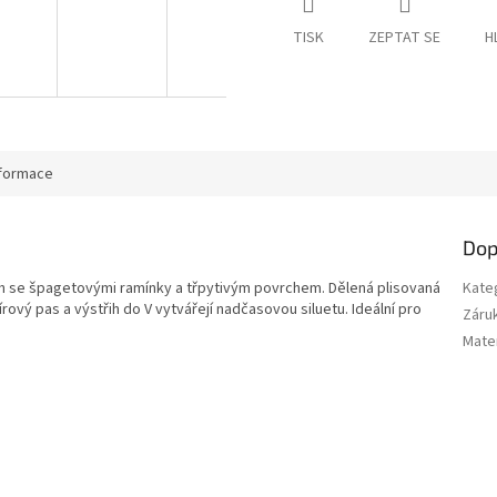
TISK
ZEPTAT SE
H
nformace
Dop
h se špagetovými ramínky a třpytivým povrchem. Dělená plisovaná
Kate
ový pas a výstřih do V vytvářejí nadčasovou siluetu. Ideální pro
Záru
Mater