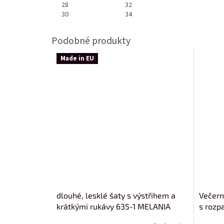
28
32
30
34
Made in EU
dlouhé, lesklé šaty s výstřihem a
Večern
krátkými rukávy 635-1 MELANIA
s rozp