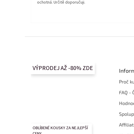
ochotná. Určitě doporučuji.
Z
á
p
a
t
VÝPRODEJ AŽ -80% ZDE
Infor
í
Proč k
FAQ - 
Hodnoc
Spolup
Affilia
OBLÍBENÉ KOUSKY ZA NEJLEPŠÍ
CENY