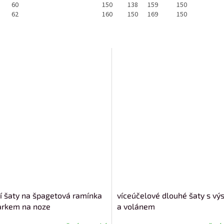
60
150
138
159
150
62
160
150
169
150
í šaty na špagetová ramínka
víceúčelové dlouhé šaty s vý
arkem na noze
a volánem