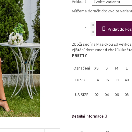
Velikost
Můžeme doručit do:
Zvolte varian
Přidat do koš
Zboží sedí na klasickou EU veliko
zjištění dostupnosti zboží klikně
PRETTY.
Označení
XS
S
M
L
EU SIZE
34
36
38
40
US SIZE
02
04
06
08
Detailní informace