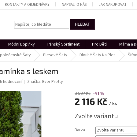
KONTAKTY A OBJEDNÁVKY
NAPSALI O NÁS
JAK NAKUPOVAT
HLEDAT
Módní Doplňky
Pánský Sortiment
Pro Děti
Máma a D
polečenské Šaty
Plesové Šaty
Dlouhé Šaty Na Ples
Šifo
ramínka s leskem
i hodnocení
Značka:
Ever Pretty
3 597 Kč
–41 %
2 116 Kč
/ ks
Měrná
Zvolte variantu
cena:
Barva