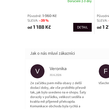
Doručení 2-3 dny
od
od
1 960 Kč
–39 %
1 188 Kč
1 2
od
od
DETAIL
Veronika
V
F
Hodnocení obchodu je 5 z 5 hvězdiček.
30.6.2026
Ze začátku jsem měla obavy z delší
Všechn
dodací doby, ale vše proběhlo přesně
tak, jak bylo uvedeno na e-shopu. Šaty
dorazily v pořádku, velikost seděla a
kvalita mě příjemně překvapila.
Komunikace obchodu byla rychlá a