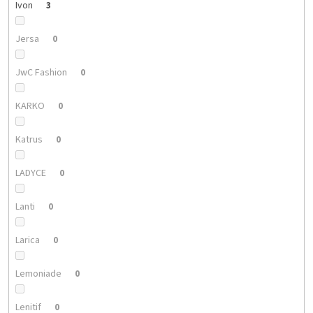
Ivon
3
Jersa
0
JwC Fashion
0
KARKO
0
Katrus
0
LADYCE
0
Lanti
0
Larica
0
Lemoniade
0
Lenitif
0