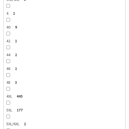
4
2
40
9
42
1
44
2
46
1
48
3
4XL
445
5XL
177
5XL/6XL
2