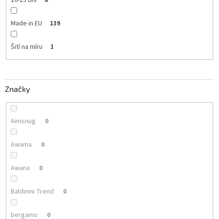
Made in EU
139
Šití na míru
1
Značky
Aimsnug
0
Awama
0
Awana
0
Baldinini Trend
0
bergamo
0