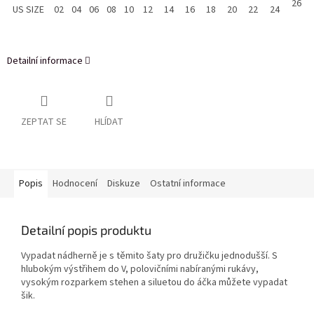
26
US SIZE
02
04
06
08
10
12
14
16
18
20
22
24
Detailní informace
ZEPTAT SE
HLÍDAT
Popis
Hodnocení
Diskuze
Ostatní informace
Detailní popis produktu
Vypadat nádherně je s těmito šaty pro družičku jednodušší. S
hlubokým výstřihem do V, polovičními nabíranými rukávy,
vysokým rozparkem stehen a siluetou do áčka můžete vypadat
šik.