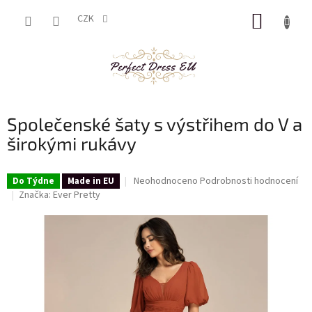
Přejít
NÁKUP
na
CZK
obsah
KOŠÍK
Společenské šaty s výstřihem do V a
širokými rukávy
Průměrné
Neohodnoceno
Podrobnosti hodnocení
Do Týdne
Made in EU
hodnocení
Značka:
Ever Pretty
produktu
je
0,0
z
5
hvězdiček.