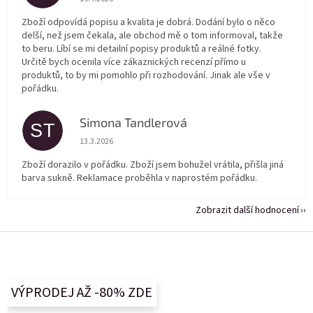
Zboží odpovídá popisu a kvalita je dobrá. Dodání bylo o něco
delší, než jsem čekala, ale obchod mě o tom informoval, takže
to beru. Líbí se mi detailní popisy produktů a reálné fotky.
Určitě bych ocenila více zákaznických recenzí přímo u
produktů, to by mi pomohlo při rozhodování. Jinak ale vše v
pořádku.
Simona Tandlerová
ST
Hodnocení obchodu je 5 z 5 hvězdiček.
13.3.2026
Zboží dorazilo v pořádku. Zboží jsem bohužel vrátila, přišla jiná
barva sukně. Reklamace proběhla v naprostém pořádku.
Zobrazit další hodnocení
Z
á
p
a
VÝPRODEJ AŽ -80% ZDE
t