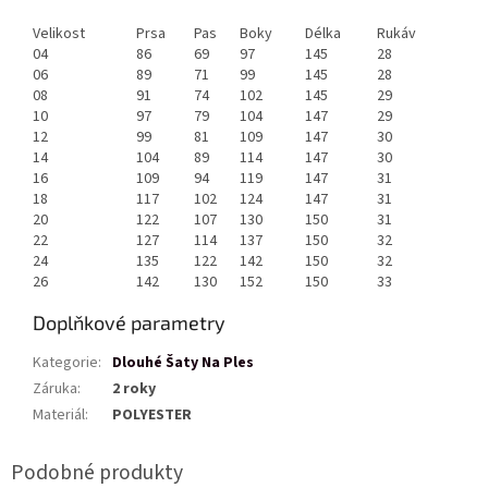
Velikost
Prsa
Pas
Boky
Délka
Rukáv
04
86
69
97
145
28
06
89
71
99
145
28
08
91
74
102
145
29
10
97
79
104
147
29
12
99
81
109
147
30
14
104
89
114
147
30
16
109
94
119
147
31
18
117
102
124
147
31
20
122
107
130
150
31
22
127
114
137
150
32
24
135
122
142
150
32
26
142
130
152
150
33
Doplňkové parametry
Kategorie
:
Dlouhé Šaty Na Ples
Záruka
:
2 roky
Materiál
:
POLYESTER