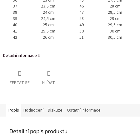
36
23 cm
45
27,5 cm
37
23,5 cm
46
28 cm
38
24 cm
47
28,5 cm
39
24,5 cm
48
29 cm
40
25 cm
49
29,5 cm
41
25,5 cm
50
30 cm
42
26 cm
51
30,5 cm
Detailní informace
ZEPTAT SE
HLÍDAT
Popis
Hodnocení
Diskuze
Ostatní informace
Detailní popis produktu