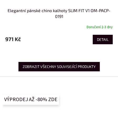
Elegantní pánské chino kalhoty SLIM FIT V1 OM-PACP-
0191
Doručení 2-3 dny
971 Kč
DETAIL
ZOBRAZIT VŠECHNY SOUVISEJÍCÍ PRODUKTY
Z
á
p
a
VÝPRODEJ AŽ -80% ZDE
t
í