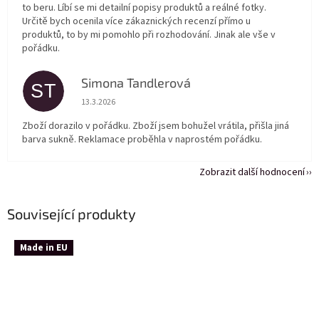
to beru. Líbí se mi detailní popisy produktů a reálné fotky.
Určitě bych ocenila více zákaznických recenzí přímo u
produktů, to by mi pomohlo při rozhodování. Jinak ale vše v
pořádku.
Simona Tandlerová
ST
Hodnocení obchodu je 5 z 5 hvězdiček.
13.3.2026
Zboží dorazilo v pořádku. Zboží jsem bohužel vrátila, přišla jiná
barva sukně. Reklamace proběhla v naprostém pořádku.
Zobrazit další hodnocení
Související produkty
Made in EU