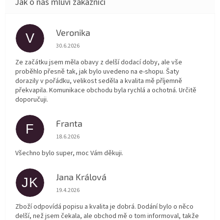
Veronika
V
Hodnocení obchodu je 5 z 5 hvězdiček.
30.6.2026
Ze začátku jsem měla obavy z delší dodací doby, ale vše
proběhlo přesně tak, jak bylo uvedeno na e-shopu. Šaty
dorazily v pořádku, velikost seděla a kvalita mě příjemně
překvapila. Komunikace obchodu byla rychlá a ochotná. Určitě
doporučuji.
Franta
F
Hodnocení obchodu je 5 z 5 hvězdiček.
18.6.2026
Všechno bylo super, moc Vám děkuji.
Jana Králová
JK
Hodnocení obchodu je 5 z 5 hvězdiček.
19.4.2026
Zboží odpovídá popisu a kvalita je dobrá. Dodání bylo o něco
delší, než jsem čekala, ale obchod mě o tom informoval, takže