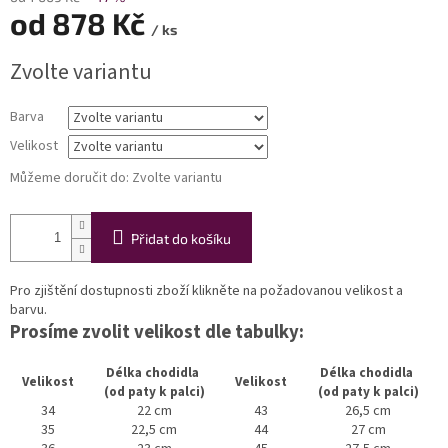
od
878 Kč
/ ks
Měrná
Zvolte variantu
cena:
Barva
Velikost
Můžeme doručit do:
Zvolte variantu
Přidat do košíku
Pro zjištění dostupnosti zboží klikněte na požadovanou velikost a
barvu.
Prosíme zvolit velikost dle tabulky:
Délka chodidla
Délka chodidla
Velikost
Velikost
(od paty k palci)
(od paty k palci)
34
22 cm
43
26,5 cm
35
22,5 cm
44
27 cm