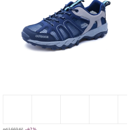
od 1 669 Kč
–47 %