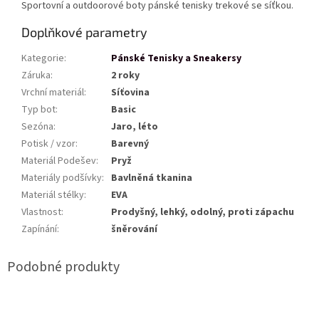
Sportovní a outdoorové boty pánské tenisky trekové se síťkou.
Doplňkové parametry
Kategorie
:
Pánské Tenisky a Sneakersy
Záruka
:
2 roky
Vrchní materiál
:
Síťovina
Typ bot
:
Basic
Sezóna
:
Jaro, léto
Potisk / vzor
:
Barevný
Materiál Podešev
:
Pryž
Materiály podšívky
:
Bavlněná tkanina
Materiál stélky
:
EVA
Vlastnost
:
Prodyšný, lehký, odolný, proti zápachu
Zapínání
:
šněrování