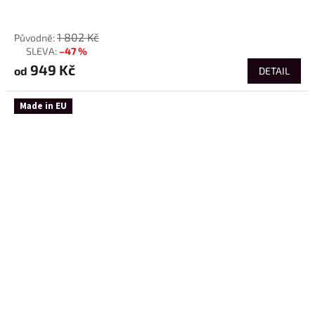
od
1 802 Kč
–47 %
až
949 Kč
od
DETAIL
Made in EU