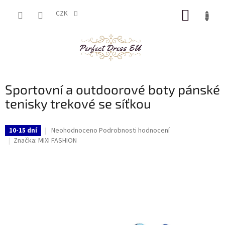
Přejít
NÁKUP
na
CZK
obsah
KOŠÍK
Sportovní a outdoorové boty pánské
tenisky trekové se síťkou
Průměrné
Neohodnoceno
Podrobnosti hodnocení
10-15 dní
hodnocení
Značka:
MIXI FASHION
produktu
je
0,0
z
5
hvězdiček.