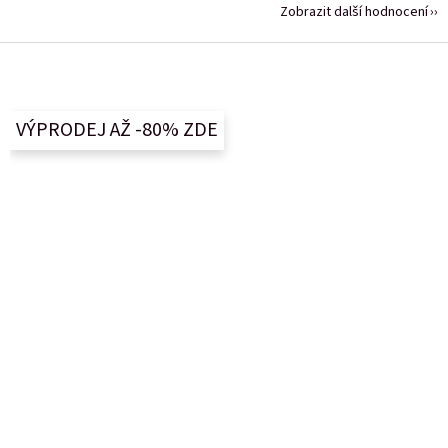
Zobrazit další hodnocení
Z
á
p
a
VÝPRODEJ AŽ -80% ZDE
t
í