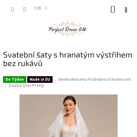
Přejít
NÁKUP
na
CZK
obsah
KOŠÍK
Svatební šaty s hranatým výstřihem
bez rukávů
Průměrné
Neohodnoceno
Podrobnosti hodnocení
Do Týdne
Made in EU
hodnocení
Značka:
Ever Pretty
produktu
je
0,0
z
5
hvězdiček.