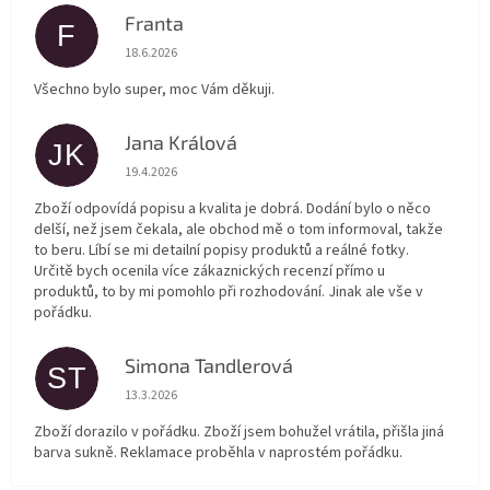
Franta
F
Hodnocení obchodu je 5 z 5 hvězdiček.
18.6.2026
Všechno bylo super, moc Vám děkuji.
Jana Králová
JK
Hodnocení obchodu je 5 z 5 hvězdiček.
19.4.2026
Zboží odpovídá popisu a kvalita je dobrá. Dodání bylo o něco
delší, než jsem čekala, ale obchod mě o tom informoval, takže
to beru. Líbí se mi detailní popisy produktů a reálné fotky.
Určitě bych ocenila více zákaznických recenzí přímo u
produktů, to by mi pomohlo při rozhodování. Jinak ale vše v
pořádku.
Simona Tandlerová
ST
Hodnocení obchodu je 5 z 5 hvězdiček.
13.3.2026
Zboží dorazilo v pořádku. Zboží jsem bohužel vrátila, přišla jiná
barva sukně. Reklamace proběhla v naprostém pořádku.