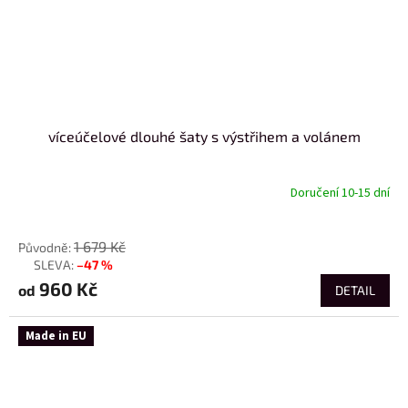
víceúčelové dlouhé šaty s výstřihem a volánem
Doručení 10-15 dní
od
1 679 Kč
–47 %
až
960 Kč
od
DETAIL
Made in EU