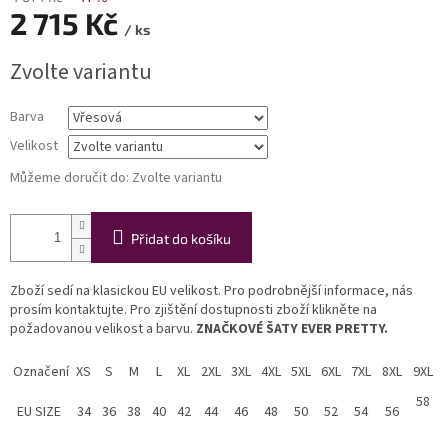
2 715 Kč
/ ks
Měrná
Zvolte variantu
cena:
Barva
Velikost
Můžeme doručit do:
Zvolte variantu
Přidat do košíku
Zboží sedí na klasickou EU velikost. Pro podrobnější informace, nás
prosím kontaktujte. Pro zjištění dostupnosti zboží klikněte na
požadovanou velikost a barvu.
ZNAČKOVÉ ŠATY EVER PRETTY.
Označení
XS
S
M
L
XL
2XL
3XL
4XL
5XL
6XL
7XL
8XL
9XL
58
EU SIZE
34
36
38
40
42
44
46
48
50
52
54
56