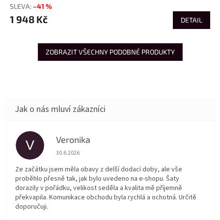
–41 %
1 948 Kč
DETAIL
ZOBRAZIT VŠECHNY PODOBNÉ PRODUKTY
Veronika
V
Hodnocení obchodu je 5 z 5 hvězdiček.
30.6.2026
Ze začátku jsem měla obavy z delší dodací doby, ale vše
proběhlo přesně tak, jak bylo uvedeno na e-shopu. Šaty
dorazily v pořádku, velikost seděla a kvalita mě příjemně
překvapila. Komunikace obchodu byla rychlá a ochotná. Určitě
doporučuji.