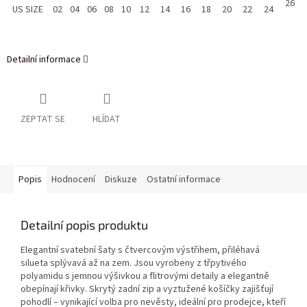
26
US SIZE
02
04
06
08
10
12
14
16
18
20
22
24
Detailní informace
ZEPTAT SE
HLÍDAT
Popis
Hodnocení
Diskuze
Ostatní informace
Detailní popis produktu
Elegantní svatební šaty s čtvercovým výstřihem, přiléhavá
silueta splývavá až na zem. Jsou vyrobeny z třpytivého
polyamidu s jemnou výšivkou a flitrovými detaily a elegantně
obepínají křivky. Skrytý zadní zip a vyztužené košíčky zajišťují
pohodlí – vynikající volba pro nevěsty, ideální pro prodejce, kteří