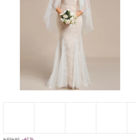
4 614 Kč
–41 %