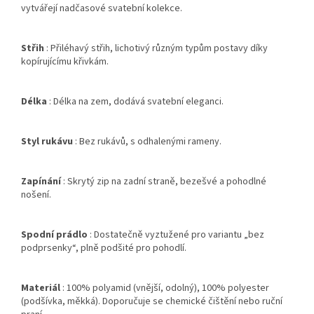
vytvářejí nadčasové svatební kolekce.
Střih
: Přiléhavý střih, lichotivý různým typům postavy díky
kopírujícímu křivkám.
Délka
: Délka na zem, dodává svatební eleganci.
Styl rukávu
: Bez rukávů, s odhalenými rameny.
Zapínání
: Skrytý zip na zadní straně, bezešvé a pohodlné
nošení.
Spodní prádlo
: Dostatečně vyztužené pro variantu „bez
podprsenky“, plně podšité pro pohodlí.
Materiál
: 100% polyamid (vnější, odolný), 100% polyester
(podšívka, měkká). Doporučuje se chemické čištění nebo ruční