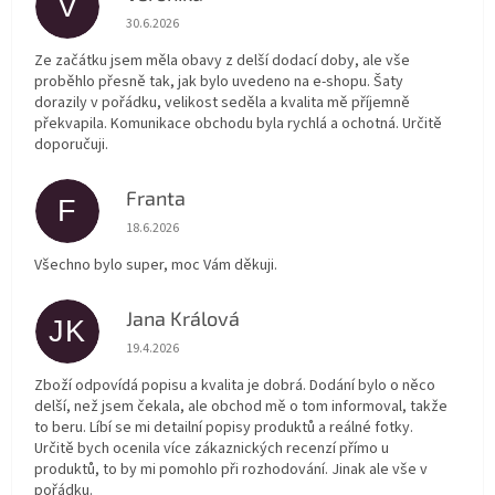
V
Hodnocení obchodu je 5 z 5 hvězdiček.
30.6.2026
Ze začátku jsem měla obavy z delší dodací doby, ale vše
proběhlo přesně tak, jak bylo uvedeno na e-shopu. Šaty
dorazily v pořádku, velikost seděla a kvalita mě příjemně
překvapila. Komunikace obchodu byla rychlá a ochotná. Určitě
doporučuji.
Franta
F
Hodnocení obchodu je 5 z 5 hvězdiček.
18.6.2026
Všechno bylo super, moc Vám děkuji.
Jana Králová
JK
Hodnocení obchodu je 5 z 5 hvězdiček.
19.4.2026
Zboží odpovídá popisu a kvalita je dobrá. Dodání bylo o něco
delší, než jsem čekala, ale obchod mě o tom informoval, takže
to beru. Líbí se mi detailní popisy produktů a reálné fotky.
Určitě bych ocenila více zákaznických recenzí přímo u
produktů, to by mi pomohlo při rozhodování. Jinak ale vše v
pořádku.