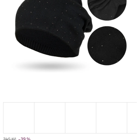
745 Kč
–39 %