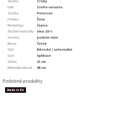
Záruka
:
2 roky
EAN
:
Zvolte variantu
Značka
:
Peterson
Pohlaví
:
Žena
Model/typ
:
čepice
Složení materiálu
:
vlna: 10 %
Sezóna
:
podzim zima
Barva
:
Černá
Styl
:
Městské / neformální
Vzor
:
Aplikace
Výška
:
21 cm
Minimální obvod
:
48 cm
Made in EU