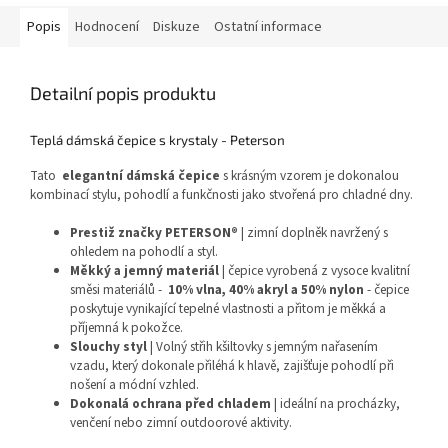
Popis
Hodnocení
Diskuze
Ostatní informace
Detailní popis produktu
Teplá dámská čepice s krystaly - Peterson
Tato
elegantní dámská čepice
s krásným vzorem je dokonalou
kombinací stylu, pohodlí a funkčnosti jako stvořená pro chladné dny.
Prestiž značky PETERSON®
| zimní doplněk navržený s
ohledem na pohodlí a styl.
Měkký a jemný materiál
| čepice vyrobená z vysoce kvalitní
směsi materiálů -
10% vlna, 40% akryl a 50% nylon
- čepice
poskytuje vynikající tepelné vlastnosti a přitom je měkká a
příjemná k pokožce.
Slouchy styl
| Volný střih kšiltovky s jemným nařasením
vzadu, který dokonale přiléhá k hlavě, zajišťuje pohodlí při
nošení a módní vzhled.
Dokonalá ochrana před chladem
| ideální na procházky,
venčení nebo zimní outdoorové aktivity.