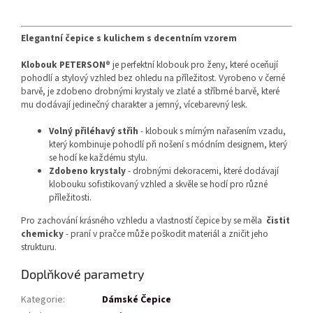
Elegantní čepice s kulichem s decentním vzorem
Klobouk PETERSON®
je perfektní klobouk pro ženy, které oceňují
pohodlí a stylový vzhled bez ohledu na příležitost. Vyrobeno v černé
barvě, je zdobeno drobnými krystaly ve zlaté a stříbrné barvě, které
mu dodávají jedinečný charakter a jemný, vícebarevný lesk.
Volný přiléhavý střih
- klobouk s mírným nařasením vzadu,
který kombinuje pohodlí při nošení s módním designem, který
se hodí ke každému stylu.
Zdobeno krystaly
- drobnými dekoracemi, které dodávají
klobouku sofistikovaný vzhled a skvěle se hodí pro různé
příležitosti.
Pro zachování krásného vzhledu a vlastností čepice by se měla
čistit
chemicky
- praní v pračce může poškodit materiál a zničit jeho
strukturu.
Doplňkové parametry
Kategorie
:
Dámské Čepice