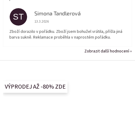
Simona Tandlerová
ST
Hodnocení obchodu je 5 z 5 hvězdiček.
13.3.2026
Zboží dorazilo v pořádku. Zboží jsem bohužel vrátila, přišla jiná
barva sukně. Reklamace proběhla v naprostém pořádku.
Zobrazit další hodnocení
Z
á
p
a
VÝPRODEJ AŽ -80% ZDE
t
í