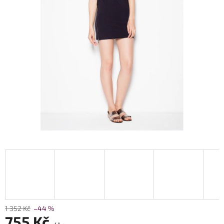
1 352 Kč
–44 %
755 Kč