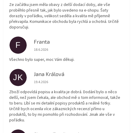
Ze začátku jsem měla obavy z delší dodací doby, ale vše
proběhlo přesně tak, jak bylo uvedeno na e-shopu. Šaty
dorazily v pořádku, velikost seděla a kvalita mě příjemně
překvapila. Komunikace obchodu byla rychlá a ochotná. Určitě
doporučuji.
Franta
F
Hodnocení obchodu je 5 z 5 hvězdiček.
18.6.2026
Všechno bylo super, moc Vám děkuji.
Jana Králová
JK
Hodnocení obchodu je 5 z 5 hvězdiček.
19.4.2026
Zboží odpovídá popisu a kvalita je dobrá. Dodání bylo o něco
delší, než jsem čekala, ale obchod mě o tom informoval, takže
to beru. Líbí se mi detailní popisy produktů a reálné fotky.
Určitě bych ocenila více zákaznických recenzí přímo u
produktů, to by mi pomohlo při rozhodování. Jinak ale vše v
pořádku.