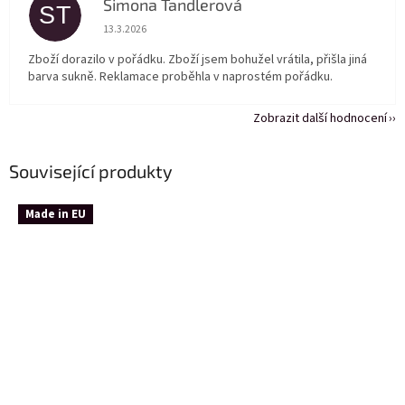
Simona Tandlerová
ST
Hodnocení obchodu je 5 z 5 hvězdiček.
13.3.2026
Zboží dorazilo v pořádku. Zboží jsem bohužel vrátila, přišla jiná
barva sukně. Reklamace proběhla v naprostém pořádku.
Zobrazit další hodnocení
Související produkty
Made in EU