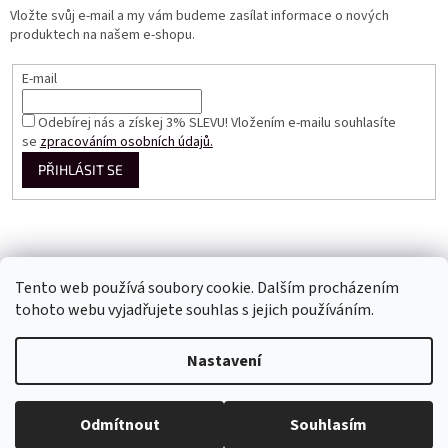
Vložte svůj e-mail a my vám budeme zasílat informace o nových
produktech na našem e-shopu.
E-mail
Odebírej nás a získej 3% SLEVU! Vložením e-mailu souhlasíte
se
zpracováním osobních údajů.
PŘIHLÁSIT SE
Tento web používá soubory cookie. Dalším procházením
tohoto webu vyjadřujete souhlas s jejich používáním.
Vytvořil Shoptet
Nastavení
Copyright 2026
Perfect Dress EU
. Všechna práva vyhrazena.
Odmítnout
Souhlasím
Upravit nastavení cookies