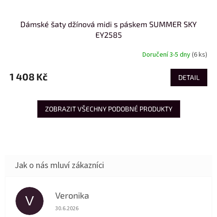
Dámské šaty džínová midi s páskem SUMMER SKY
EY2585
Doručení 3-5 dny
(6 ks)
1 408 Kč
DETAIL
ZOBRAZIT VŠECHNY PODOBNÉ PRODUKTY
Veronika
V
Hodnocení obchodu je 5 z 5 hvězdiček.
30.6.2026