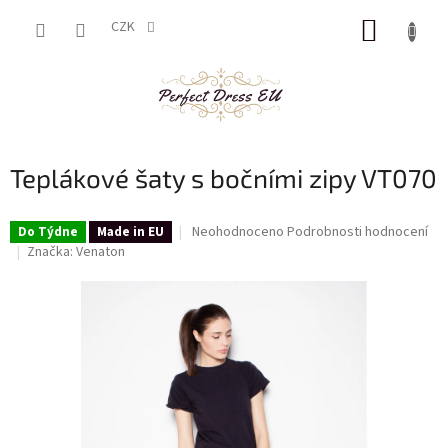
Přejít
NÁKUP
na
CZK
obsah
KOŠÍK
Teplákové šaty s bočními zipy VT070
Průměrné
Neohodnoceno
Podrobnosti hodnocení
Do Týdne
Made in EU
hodnocení
Značka:
Venaton
produktu
je
0,0
z
5
hvězdiček.