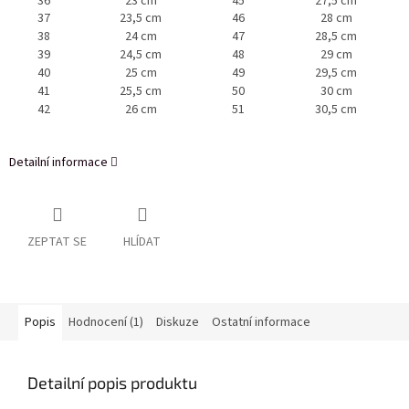
36
23 cm
45
27,5 cm
37
23,5 cm
46
28 cm
38
24 cm
47
28,5 cm
39
24,5 cm
48
29 cm
40
25 cm
49
29,5 cm
41
25,5 cm
50
30 cm
42
26 cm
51
30,5 cm
Detailní informace
ZEPTAT SE
HLÍDAT
Popis
Hodnocení (1)
Diskuze
Ostatní informace
Detailní popis produktu