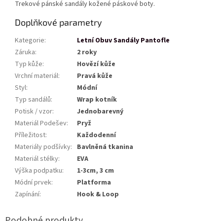
Trekové pánské sandály kožené páskové boty.
Doplňkové parametry
Kategorie
:
Letní Obuv Sandály Pantofle
Záruka
:
2 roky
Typ kůže
:
Hovězí kůže
Vrchní materiál
:
Pravá kůže
Styl
:
Módní
Typ sandálů
:
Wrap kotník
Potisk / vzor
:
Jednobarevný
Materiál Podešev
:
Pryž
Příležitost
:
Každodenní
Materiály podšívky
:
Bavlněná tkanina
Materiál stélky
:
EVA
Výška podpatku
:
1-3cm, 3 cm
Módní prvek
:
Platforma
Zapínání
:
Hook & Loop