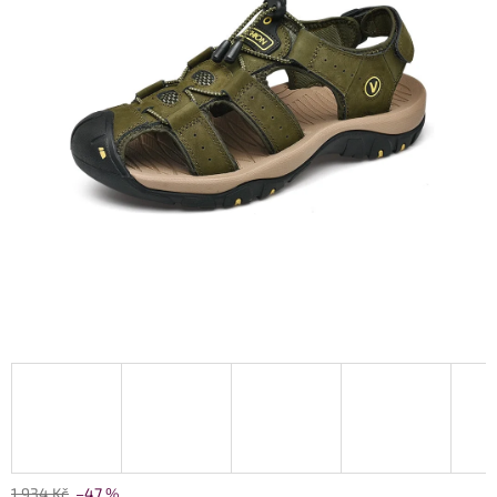
1 934 Kč
–47 %