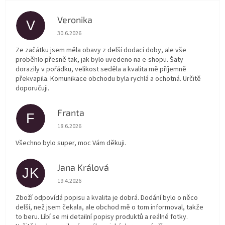
Veronika
V
Hodnocení obchodu je 5 z 5 hvězdiček.
30.6.2026
Ze začátku jsem měla obavy z delší dodací doby, ale vše
proběhlo přesně tak, jak bylo uvedeno na e-shopu. Šaty
dorazily v pořádku, velikost seděla a kvalita mě příjemně
překvapila. Komunikace obchodu byla rychlá a ochotná. Určitě
doporučuji.
Franta
F
Hodnocení obchodu je 5 z 5 hvězdiček.
18.6.2026
Všechno bylo super, moc Vám děkuji.
Jana Králová
JK
Hodnocení obchodu je 5 z 5 hvězdiček.
19.4.2026
Zboží odpovídá popisu a kvalita je dobrá. Dodání bylo o něco
delší, než jsem čekala, ale obchod mě o tom informoval, takže
to beru. Líbí se mi detailní popisy produktů a reálné fotky.