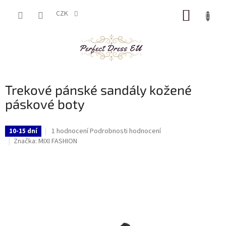
Přejít
NÁKUP
na
CZK
obsah
KOŠÍK
Trekové pánské sandály kožené
páskové boty
Průměrné
1 hodnocení
Podrobnosti hodnocení
10-15 dní
hodnocení
Značka:
MIXI FASHION
produktu
je
5,0
z
5
hvězdiček.