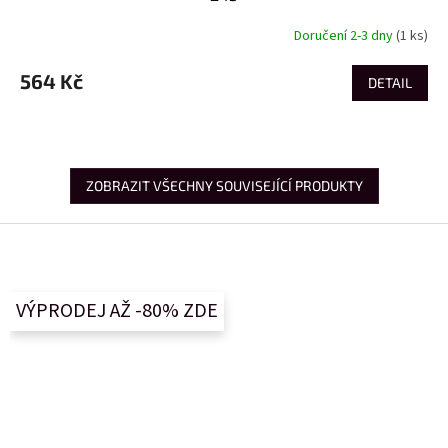
Doručení 2-3 dny
(1 ks)
564 Kč
DETAIL
ZOBRAZIT VŠECHNY SOUVISEJÍCÍ PRODUKTY
Z
á
p
a
VÝPRODEJ AŽ -80% ZDE
t
í