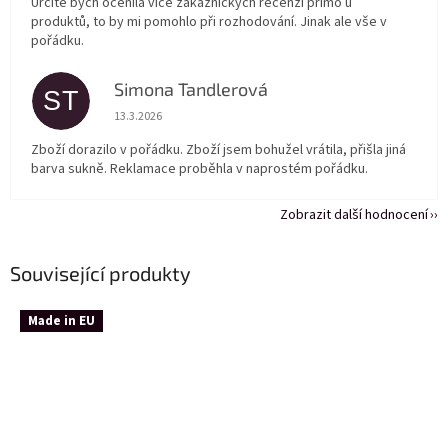
Určitě bych ocenila více zákaznických recenzí přímo u
produktů, to by mi pomohlo při rozhodování. Jinak ale vše v
pořádku.
Simona Tandlerová
ST
Hodnocení obchodu je 5 z 5 hvězdiček.
13.3.2026
Zboží dorazilo v pořádku. Zboží jsem bohužel vrátila, přišla jiná
barva sukně. Reklamace proběhla v naprostém pořádku.
Zobrazit další hodnocení
Související produkty
Made in EU