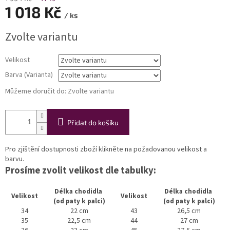
1 018 Kč
/ ks
Měrná
Zvolte variantu
cena:
Velikost
Barva (Varianta)
Můžeme doručit do:
Zvolte variantu
Přidat do košíku
Pro zjištění dostupnosti zboží klikněte na požadovanou velikost a
barvu.
Prosíme zvolit velikost dle tabulky:
Délka chodidla
Délka chodidla
Velikost
Velikost
(od paty k palci)
(od paty k palci)
34
22 cm
43
26,5 cm
35
22,5 cm
44
27 cm