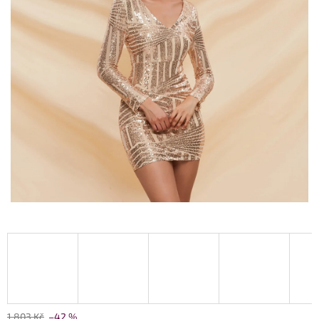
1 803 Kč
–42 %