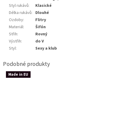
Styl rukávů
:
Klasické
Délka rukávů
:
Dlouhé
Ozdoby
:
Flitry
Materiál
:
Šifón
Střih
:
Rovný
Výstřih
:
do V
Styl
:
Sexy a klub
Made in EU