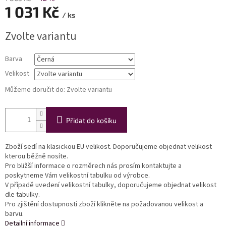
1 031 Kč
/ ks
Měrná
Zvolte variantu
cena:
Barva
Velikost
Můžeme doručit do:
Zvolte variantu
Přidat do košíku
Zboží sedí na klasickou EU velikost. Doporučujeme objednat velikost
kterou běžně nosíte.
Pro bližší informace o rozměrech nás prosím kontaktujte a
poskytneme Vám velikostní tabulku od výrobce.
V případě uvedení velikostní tabulky, doporučujeme objednat velikost
dle tabulky.
Pro zjištění dostupnosti zboží klikněte na požadovanou velikost a
barvu.
Detailní informace