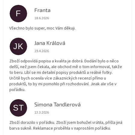
Franta
F
Hodnocení obchodu je 5 z 5 hvězdiček.
18.6.2026
Všechno bylo super, moc Vám děkuji.
Jana Králová
JK
Hodnocení obchodu je 5 z 5 hvězdiček.
19.4.2026
Zboží odpovídá popisu a kvalita je dobrá. Dodání bylo o něco
delší, než jsem čekala, ale obchod mě o tom informoval, takže
to beru. Líbí se mi detailní popisy produktů a reálné fotky.
Určitě bych ocenila více zákaznických recenzí přímo u
produktů, to by mi pomohlo při rozhodování. Jinak ale vše v
pořádku.
Simona Tandlerová
ST
Hodnocení obchodu je 5 z 5 hvězdiček.
13.3.2026
Zboží dorazilo v pořádku. Zboží jsem bohužel vrátila, přišla jiná
barva sukně. Reklamace proběhla v naprostém pořádku.