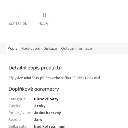
ZEPTAT SE
HLÍDAT
Popis
Hodnocení
Diskuze
Ostatní informace
Detailní popis produktu
Třpytivé mini šaty přiléhavého střihu FT2561 LissCord
Doplňkové parametry
Kategorie
:
Plesové Šaty
Záruka
:
2 roky
Potisk / vzor
:
Jednobarevný
Sezóna
:
Jaro
Délka šatů
:
Nad kolega, mini