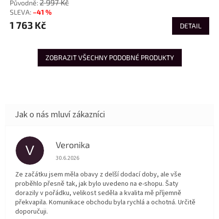
2 997 Kč
–41 %
1 763 Kč
DETAIL
ZOBRAZIT VŠECHNY PODOBNÉ PRODUKTY
Veronika
V
Hodnocení obchodu je 5 z 5 hvězdiček.
30.6.2026
Ze začátku jsem měla obavy z delší dodací doby, ale vše
proběhlo přesně tak, jak bylo uvedeno na e-shopu. Šaty
dorazily v pořádku, velikost seděla a kvalita mě příjemně
překvapila. Komunikace obchodu byla rychlá a ochotná. Určitě
doporučuji.