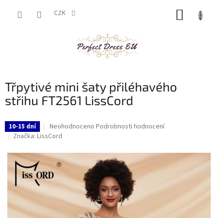
Přejít
NÁKUP
na
CZK
obsah
KOŠÍK
Třpytivé mini šaty přiléhavého
střihu FT2561 LissCord
Průměrné
Neohodnoceno
Podrobnosti hodnocení
10-15 dní
hodnocení
Značka:
LissCord
produktu
je
0,0
z
5
hvězdiček.