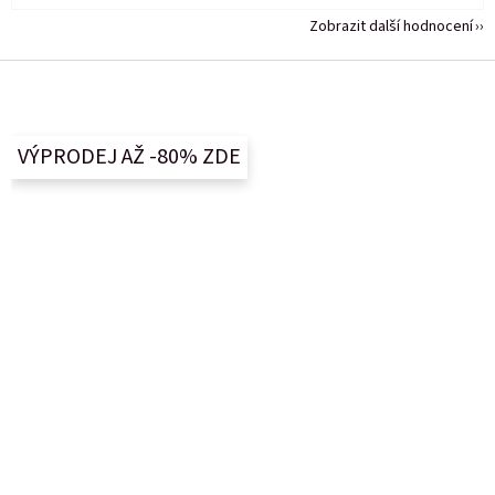
Zobrazit další hodnocení
Z
á
p
a
VÝPRODEJ AŽ -80% ZDE
t
í