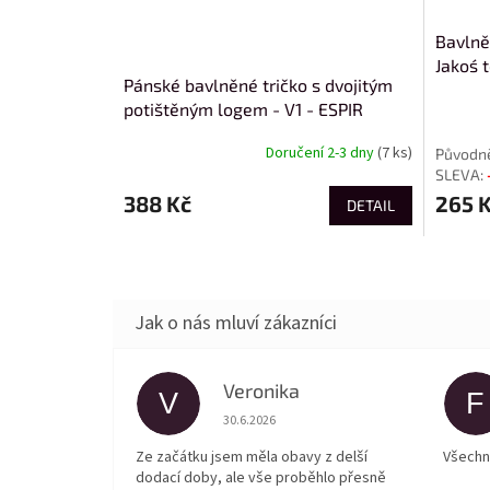
Bavlně
Jakoś 
Pánské bavlněné tričko s dvojitým
potištěným logem - V1 - ESPIR
Doručení 2-3 dny
(7 ks)
388 Kč
265 
DETAIL
Veronika
V
F
Hodnocení obchodu je 5 z 5 hvězdiček.
30.6.2026
Ze začátku jsem měla obavy z delší
Všechn
dodací doby, ale vše proběhlo přesně