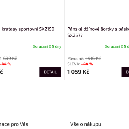
 kraťasy sportovní SX2190
Pánské džínové šortky s pás
SX2577
Doručení 3-5 dny
Doručení 3-5 
639 Kč
1 916 Kč
–44 %
–44 %
č
1 059 Kč
DETAIL
D
mace pro Vás
Vše o nákupu