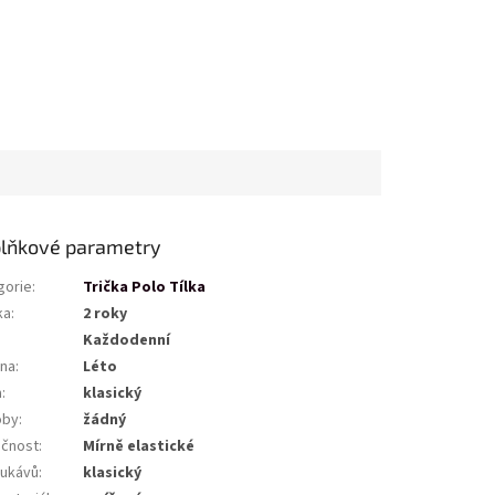
lňkové parametry
gorie
:
Trička Polo Tílka
ka
:
2 roky
Každodenní
na
:
Léto
a
:
klasický
oby
:
žádný
ičnost
:
Mírně elastické
rukávů
:
klasický