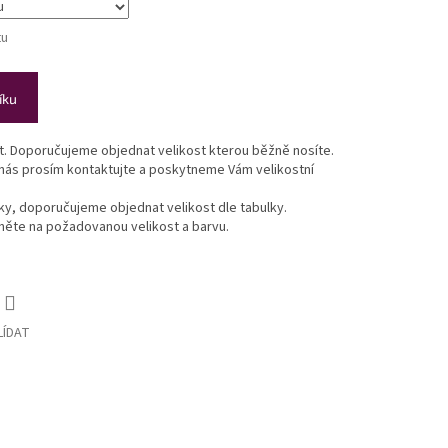
tu
íku
st. Doporučujeme objednat velikost kterou běžně nosíte.
 nás prosím kontaktujte a poskytneme Vám velikostní
lky, doporučujeme objednat velikost dle tabulky.
ikněte na požadovanou velikost a barvu.
LÍDAT