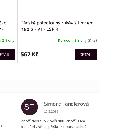
čko
Pánské polodlouhý rukáv s límcem
M-
na zip - V1 - ESPIR
 2-3 dny
Doručení 2-3 dny
(8 ks)
567 Kč
ETAIL
DETAIL
Simona Tandlerová
ST
 5 z 5 hvězdiček.
Hodnocení obchodu je 5 z 5 hvězdiček.
13.3.2026
Zboží dorazilo v pořádku. Zboží jsem
ež
bohužel vrátila, přišla jiná barva sukně.