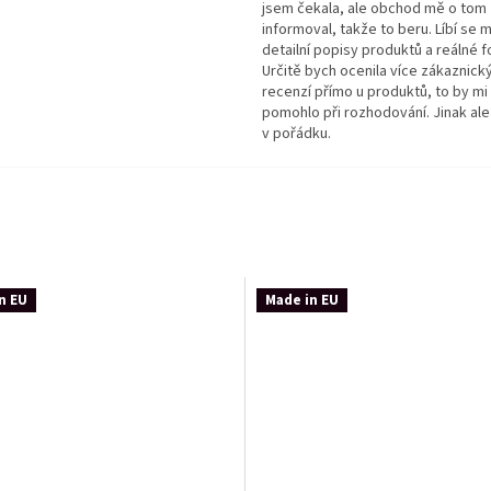
jsem čekala, ale obchod mě o tom
informoval, takže to beru. Líbí se m
detailní popisy produktů a reálné f
Určitě bych ocenila více zákaznick
recenzí přímo u produktů, to by mi
pomohlo při rozhodování. Jinak ale
v pořádku.
n EU
Made in EU