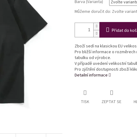
Barva (Varianta)
Můžeme doručit do:
Zvolte varian
Přidat do koš
Zboží sedí na klasickou EU veliko
Pro bližší informace o rozměrech
tabulku od výrobce.
V případě uvedení velikostní tabu
Pro zjištění dostupnosti zboží kl
Detailní informace
TISK
ZEPTAT SE
H