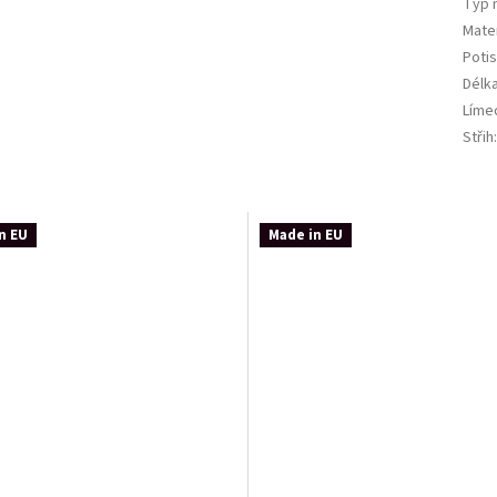
Typ 
Mater
Potis
Délk
Líme
Střih
n EU
Made in EU