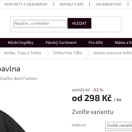
KONTAKTY A OBJEDNÁVKY
NAPSALI O NÁS
JAK NAKUPOVAT
HLEDAT
Módní Doplňky
Pánský Sortiment
Pro Děti
Máma a D
Košile, Topy a Trička
Trička Polo Tílka
Unisex oversize trič
bavlna
Značka:
Best Fashion
od 625 Kč
–52 %
od
298 Kč
/ ks
Měrná
Zvolte variantu
cena:
Velikost