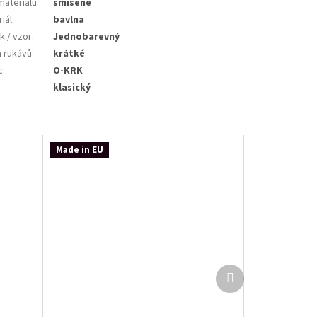
materiálu
:
smíšené
iál
:
bavlna
k / vzor
:
Jednobarevný
a rukávů
:
krátké
c
:
O-KRK
:
klasický
Made in EU
Další
produkt