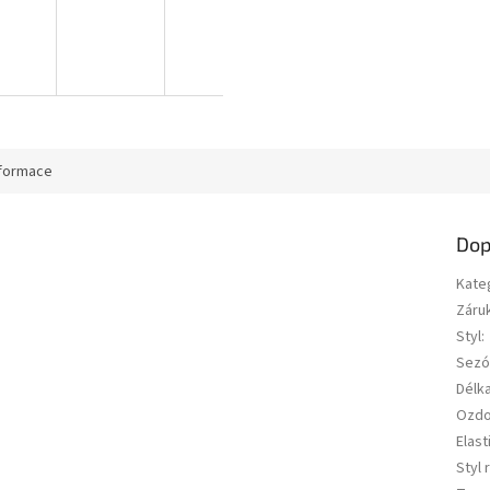
nformace
Dop
Kate
Záru
Styl
:
Sezó
Délk
Ozd
Elast
Styl 