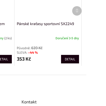
Další
produkt
kem
Pánské kraťasy sportovní SX2249
dny
(2 ks)
Doručení 3-5 dny
639 Kč
–44 %
353 Kč
ETAIL
DETAIL
Kontakt