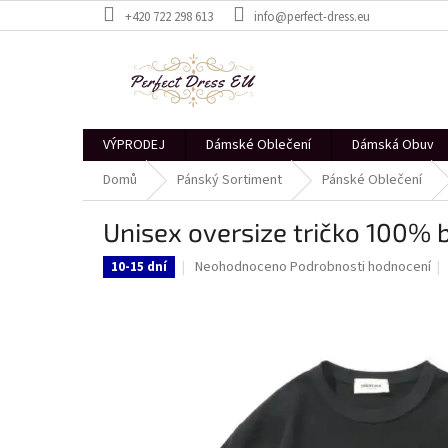
Přejít
+420 722 298 613
info@perfect-dress.eu
na
obsah
VÝPRODEJ
Dámské Oblečení
Dámská Obuv
Domů
Pánský Sortiment
Pánské Oblečení
Unisex oversize tričko 100% 
Průměrné
Neohodnoceno
Podrobnosti hodnocení
10-15 dní
hodnocení
produktu
je
0,0
z
5
hvězdiček.