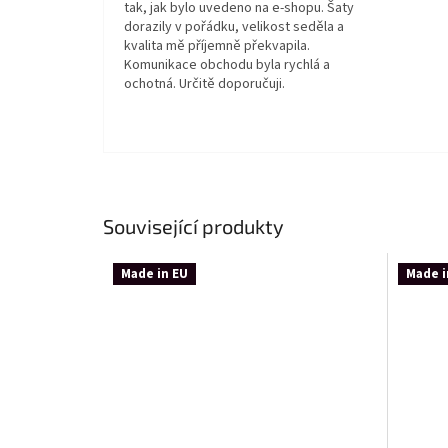
tak, jak bylo uvedeno na e-shopu. Šaty
dorazily v pořádku, velikost seděla a
kvalita mě příjemně překvapila.
Komunikace obchodu byla rychlá a
ochotná. Určitě doporučuji.
Související produkty
Made in EU
Made i