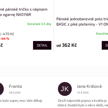
né pánské tričko s nápisem
to ogarnę NX0116R
Pánské jednobarevné polo tri
BASIC z piké pleteniny - V1 O
Doručení 3-5 dny
POBS-0100
479 Kč
Doručení
–44 %
Kč
362 Kč
od
DETAIL
D
Franta
Jana Králová
JK
Hodnocení obchodu je 5 z 5 hvězdiček.
Hodnocení obchodu je
18.6.2026
19.4.2026
o bylo super, moc Vám děkuji.
Zboží odpovídá popisu a kvalita je
dobrá. Dodání bylo o něco delší, n