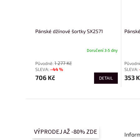
Pánské džínové šortky SX2571
Pánské
Doručení 3-5 dny
1 277 Kč
–44 %
706 Kč
353 K
DETAIL
Z
á
p
a
t
VÝPRODEJ AŽ -80% ZDE
Infor
í