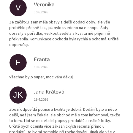
Veronika
V
Hodnocení obchodu je 5 z 5 hvězdiček.
30.6.2026
Ze začátku jsem měla obavy z delší dodací doby, ale vše
proběhlo přesně tak, jak bylo uvedeno na e-shopu. Šaty
dorazily v pořádku, velikost seděla a kvalita mě příjemně
překvapila. Komunikace obchodu byla rychlá a ochotná. Určitě
doporučuji.
Franta
F
Hodnocení obchodu je 5 z 5 hvězdiček.
18.6.2026
Všechno bylo super, moc Vám děkuji.
Jana Králová
JK
Hodnocení obchodu je 5 z 5 hvězdiček.
19.4.2026
Zboží odpovídá popisu a kvalita je dobrá. Dodání bylo o něco
delší, než jsem čekala, ale obchod mě o tom informoval, takže
to beru. Líbí se mi detailní popisy produktů a reálné fotky.
Určitě bych ocenila více zákaznických recenzí přímo u
produktů, to by mi pomohlo při rozhodování. Jinak ale vše v