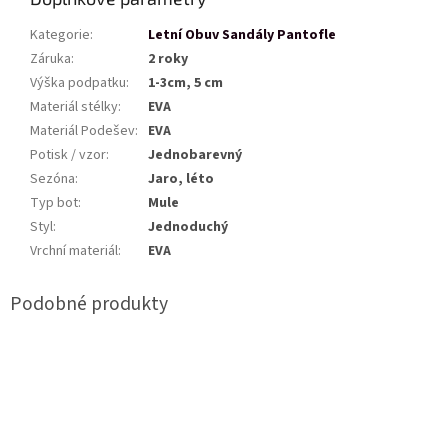
Kategorie
:
Letní Obuv Sandály Pantofle
Záruka
:
2 roky
Výška podpatku
:
1-3cm, 5 cm
Materiál stélky
:
EVA
Materiál Podešev
:
EVA
Potisk / vzor
:
Jednobarevný
Sezóna
:
Jaro, léto
Typ bot
:
Mule
Styl
:
Jednoduchý
Vrchní materiál
:
EVA