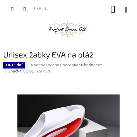
Přejít
NÁKUP
na
CZK
obsah
KOŠÍK
Unisex žabky EVA na pláž
Průměrné
Neohodnoceno
Podrobnosti hodnocení
10-15 dní
hodnocení
Značka:
COOL FASHION
produktu
je
0,0
z
5
hvězdiček.