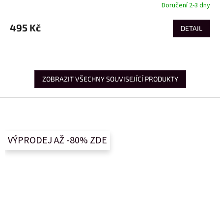
Doručení 2-3 dny
495 Kč
DETAIL
ZOBRAZIT VŠECHNY SOUVISEJÍCÍ PRODUKTY
Z
á
p
a
VÝPRODEJ AŽ -80% ZDE
t
í