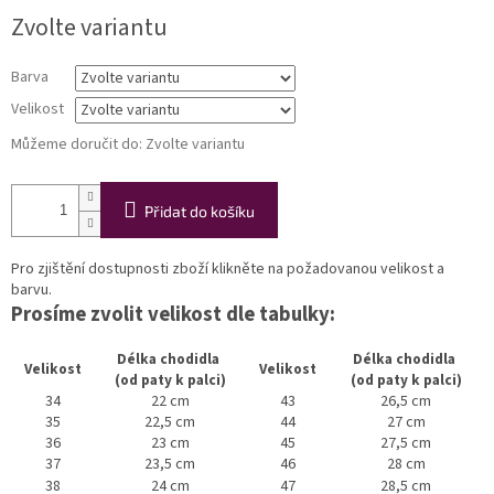
Měrná
Zvolte variantu
cena:
Barva
Velikost
Můžeme doručit do:
Zvolte variantu
Přidat do košíku
Pro zjištění dostupnosti zboží klikněte na požadovanou velikost a
barvu.
Prosíme zvolit velikost dle tabulky:
Délka chodidla
Délka chodidla
Velikost
Velikost
(od paty k palci)
(od paty k palci)
34
22 cm
43
26,5 cm
35
22,5 cm
44
27 cm
36
23 cm
45
27,5 cm
37
23,5 cm
46
28 cm
38
24 cm
47
28,5 cm