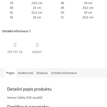
39
24,5 cm
48
29 cm
40
25 cm
49
29,5 cm
41
25,5 cm
50
30 cm
42
26 cm
51
30,5 cm
Detailní informace
ZEPTAT SE
HLÍDAT
Popis
Hodnocení
Diskuze
Ostatní informace
Detailní popis produktu
Unisex žabky EVA na pláž
Doplňkové parametry