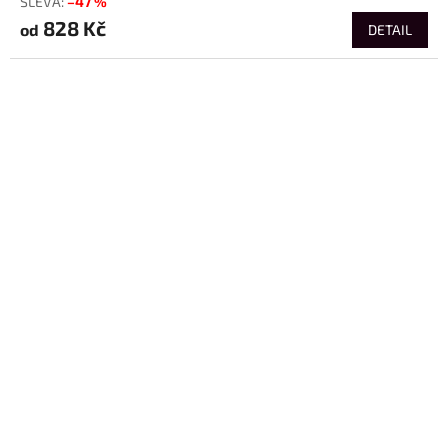
–47 %
828 Kč
od
DETAIL