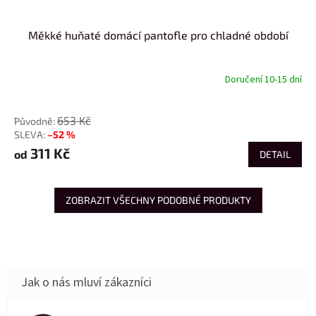
Měkké huňaté domácí pantofle pro chladné období
Doručení 10-15 dní
od
653 Kč
–52 %
311 Kč
od
DETAIL
ZOBRAZIT VŠECHNY PODOBNÉ PRODUKTY