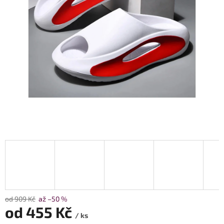
od 909 Kč
až –50 %
od
455 Kč
/ ks