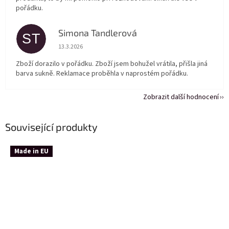
pořádku.
Simona Tandlerová
ST
Hodnocení obchodu je 5 z 5 hvězdiček.
13.3.2026
Zboží dorazilo v pořádku. Zboží jsem bohužel vrátila, přišla jiná
barva sukně. Reklamace proběhla v naprostém pořádku.
Zobrazit další hodnocení
Související produkty
Made in EU