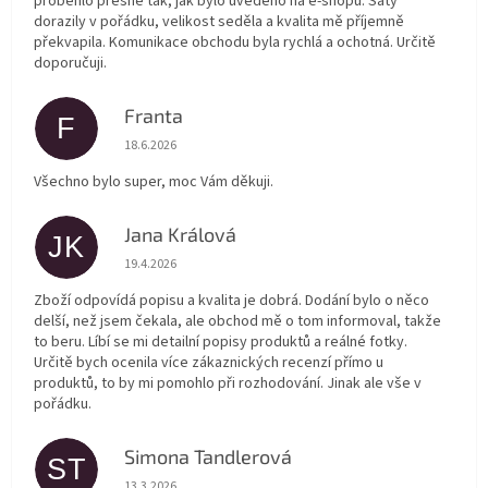
proběhlo přesně tak, jak bylo uvedeno na e-shopu. Šaty
dorazily v pořádku, velikost seděla a kvalita mě příjemně
překvapila. Komunikace obchodu byla rychlá a ochotná. Určitě
doporučuji.
Franta
F
Hodnocení obchodu je 5 z 5 hvězdiček.
18.6.2026
Všechno bylo super, moc Vám děkuji.
Jana Králová
JK
Hodnocení obchodu je 5 z 5 hvězdiček.
19.4.2026
Zboží odpovídá popisu a kvalita je dobrá. Dodání bylo o něco
delší, než jsem čekala, ale obchod mě o tom informoval, takže
to beru. Líbí se mi detailní popisy produktů a reálné fotky.
Určitě bych ocenila více zákaznických recenzí přímo u
produktů, to by mi pomohlo při rozhodování. Jinak ale vše v
pořádku.
Simona Tandlerová
ST
Hodnocení obchodu je 5 z 5 hvězdiček.
13.3.2026