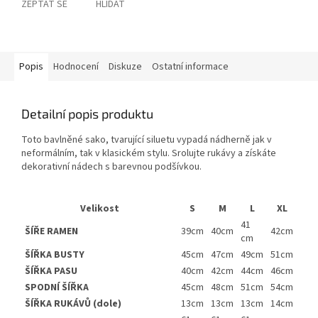
ZEPTAT SE
HLÍDAT
Popis
Hodnocení
Diskuze
Ostatní informace
Detailní popis produktu
Toto bavlněné sako, tvarující siluetu vypadá nádherně jak v
neformálním, tak v klasickém stylu. Srolujte
rukávy a získáte
dekorativní nádech s barevnou podšívkou.
Velikost
S
M
L
XL
41
ŠÍŘE RAMEN
42cm
39cm
40cm
cm
ŠÍŘKA BUSTY
51cm
45cm
47cm
49cm
ŠÍŘKA PASU
46cm
40cm
42cm
44cm
SPODNÍ ŠÍŘKA
54cm
45cm
48cm
51cm
ŠÍŘKA RUKÁVŮ (dole)
14cm
13cm
13cm
13cm