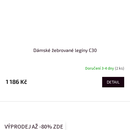
Dámské žebrované legíny C30
Doručení 3-4 dny
(2 ks)
1 186 Kč
DETAIL
Z
á
p
a
VÝPRODEJ AŽ -80% ZDE
t