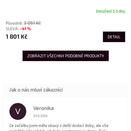
Doručení 2-3 dny
3 061 Kč
–41 %
1 801 Kč
DETAIL
ZOBRAZIT VŠECHNY PODOBNÉ PRODUKTY
Veronika
V
Hodnocení obchodu je 5 z 5 hvězdiček.
30.6.2026
Ze začátku jsem měla obavy z delší dodací doby, ale vše