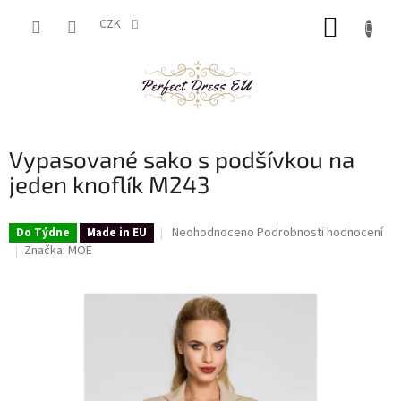
Přejít
NÁKUP
na
CZK
obsah
KOŠÍK
Vypasované sako s podšívkou na
jeden knoflík M243
Průměrné
Neohodnoceno
Podrobnosti hodnocení
Do Týdne
Made in EU
hodnocení
Značka:
MOE
produktu
je
0,0
z
5
hvězdiček.