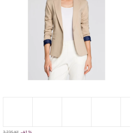
3 235 Kč
–41 %