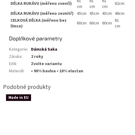
61
61
61
DÉLKA RUKÁVU (měřeno zvenčí)
62cm
cm
cm
cm
DÉLKA RUKÁVU (měřeno zevnitř)
46cm
45cm
45cm
45cm
CELKOVÁ DÉLKA (měřeno bez
61
60cm
60cm
60cm
límce)
cm
Doplňkové parametry
Kategorie
:
Dámská Saka
Záruka
:
2 roky
EAN
:
Zvolte variantu
Materiál
:
• 90% bavlna • 10% elastan
Made in EU