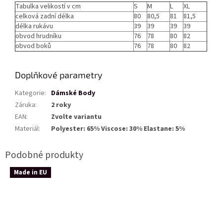
Tabulka velikostí v cm
S
M
L
XL
celková zadní délka
80
80,5
81
81,5
délka rukávu
39
39
39
39
obvod hrudníku
76
78
80
82
obvod boků
76
78
80
82
Doplňkové parametry
Kategorie
:
Dámské Body
Záruka
:
2 roky
EAN
:
Zvolte variantu
Materiál
:
Polyester: 65% Viscose: 30% Elastane: 5%
Made in EU