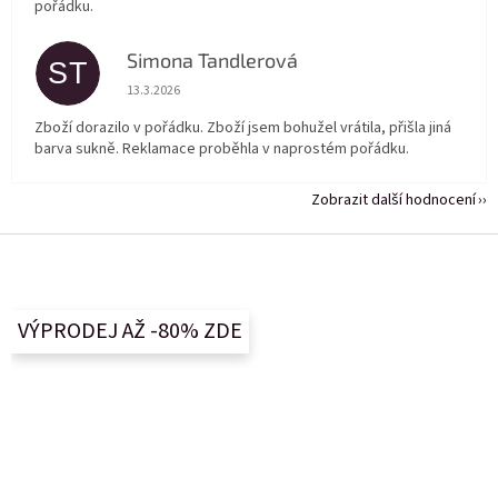
pořádku.
Simona Tandlerová
ST
Hodnocení obchodu je 5 z 5 hvězdiček.
13.3.2026
Zboží dorazilo v pořádku. Zboží jsem bohužel vrátila, přišla jiná
barva sukně. Reklamace proběhla v naprostém pořádku.
Zobrazit další hodnocení
Z
á
p
a
VÝPRODEJ AŽ -80% ZDE
t
í