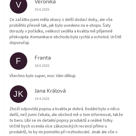
Veronika
V
Hodnocení obchodu je 5 z 5 hvězdiček.
30.6.2026
Ze začátku jsem měla obavy z delší dodací doby, ale vše
proběhlo přesně tak, jak bylo uvedeno na e-shopu. Šaty
dorazily v pořádku, velikost seděla a kvalita mě příjemně
překvapila. Komunikace obchodu byla rychlá a ochotná. Určitě
doporučuji.
Franta
F
Hodnocení obchodu je 5 z 5 hvězdiček.
18.6.2026
Všechno bylo super, moc Vám děkuji.
Jana Králová
JK
Hodnocení obchodu je 5 z 5 hvězdiček.
19.4.2026
Zboží odpovídá popisu a kvalita je dobrá. Dodání bylo o něco
delší, než jsem čekala, ale obchod mě o tom informoval, takže
to beru. Líbí se mi detailní popisy produktů a reálné fotky.
Určitě bych ocenila více zákaznických recenzí přímo u
produktů, to by mi pomohlo při rozhodování. Jinak ale vše v