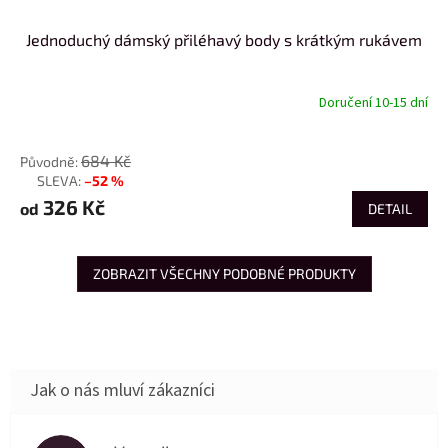
Jednoduchý dámský přiléhavý body s krátkým rukávem
Doručení 10-15 dní
od
684 Kč
–52 %
až
326 Kč
od
DETAIL
ZOBRAZIT VŠECHNY PODOBNÉ PRODUKTY