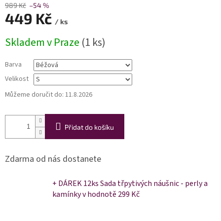
989 Kč
–54 %
449 Kč
/ ks
Měrná
Skladem v Praze
(1 ks)
cena:
Barva
Velikost
Můžeme doručit do:
11.8.2026
Přidat do košíku
Zdarma od nás dostanete
+ DÁREK 12ks Sada třpytivých náušnic - perly a
kamínky
v hodnotě 299 Kč