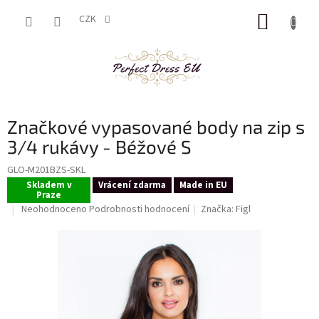
Přejít
NÁKUP
na
CZK
obsah
KOŠÍK
Značkové vypasované body na zip s
3/4 rukávy - Béžové S
GLO-M201BZS-SKL
Skladem v
Vrácení zdarma
Made in EU
Praze
Průměrné
Neohodnoceno
Podrobnosti hodnocení
Značka:
Figl
hodnocení
produktu
je
0,0
z
5
hvězdiček.