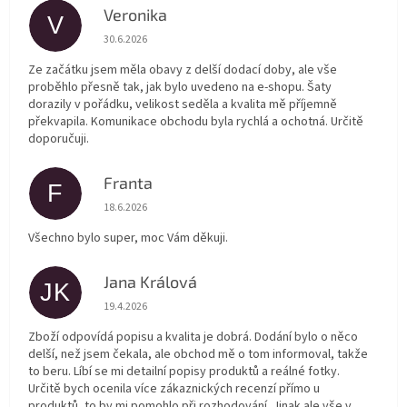
Veronika
V
Hodnocení obchodu je 5 z 5 hvězdiček.
30.6.2026
Ze začátku jsem měla obavy z delší dodací doby, ale vše
proběhlo přesně tak, jak bylo uvedeno na e-shopu. Šaty
dorazily v pořádku, velikost seděla a kvalita mě příjemně
překvapila. Komunikace obchodu byla rychlá a ochotná. Určitě
doporučuji.
Franta
F
Hodnocení obchodu je 5 z 5 hvězdiček.
18.6.2026
Všechno bylo super, moc Vám děkuji.
Jana Králová
JK
Hodnocení obchodu je 5 z 5 hvězdiček.
19.4.2026
Zboží odpovídá popisu a kvalita je dobrá. Dodání bylo o něco
delší, než jsem čekala, ale obchod mě o tom informoval, takže
to beru. Líbí se mi detailní popisy produktů a reálné fotky.
Určitě bych ocenila více zákaznických recenzí přímo u
produktů, to by mi pomohlo při rozhodování. Jinak ale vše v