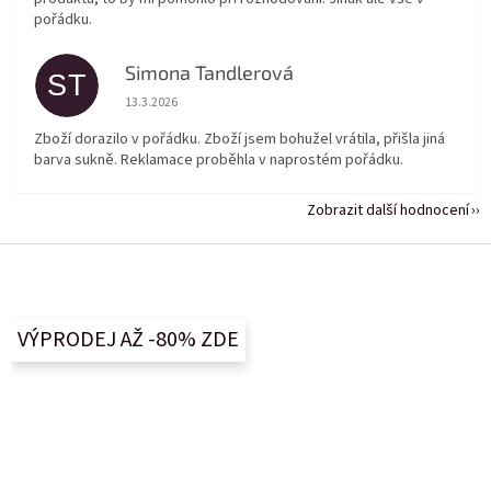
pořádku.
Simona Tandlerová
ST
Hodnocení obchodu je 5 z 5 hvězdiček.
13.3.2026
Zboží dorazilo v pořádku. Zboží jsem bohužel vrátila, přišla jiná
barva sukně. Reklamace proběhla v naprostém pořádku.
Zobrazit další hodnocení
Z
á
p
a
VÝPRODEJ AŽ -80% ZDE
t
í