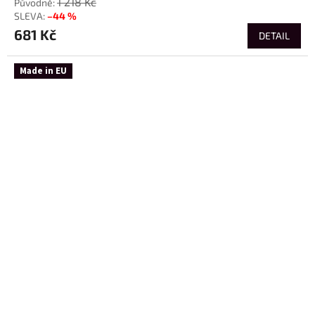
1 218 Kč
–44 %
681 Kč
DETAIL
Made in EU