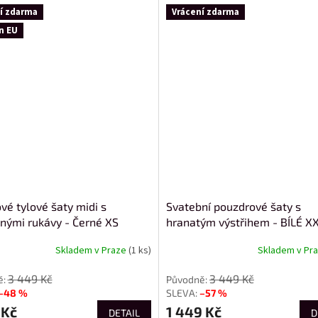
í zdarma
Vrácení zdarma
n EU
vé tylové šaty midi s
Svatební pouzdrové šaty s
tnými rukávy - Černé XS
hranatým výstřihem - BÍLÉ X
Skladem v Praze
(1 ks)
Skladem v Pr
3 449 Kč
3 449 Kč
–48 %
–57 %
 Kč
1 449 Kč
DETAIL
D