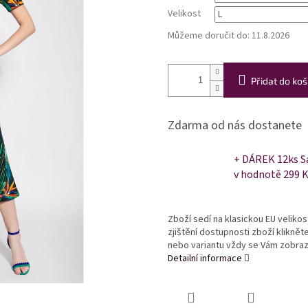
Velikost
Můžeme doručit do:
11.8.2026
Přidat do koš
Zdarma od nás dostanete
+ DÁREK 12ks Sa
v hodnotě 299 
Zboží sedí na klasickou EU veliko
zjištění dostupnosti zboží kliknět
nebo variantu vždy se Vám zobrazí
Detailní informace