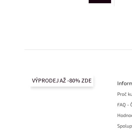
Z
á
p
a
t
VÝPRODEJ AŽ -80% ZDE
Infor
í
Proč k
FAQ - 
Hodnoc
Spolup