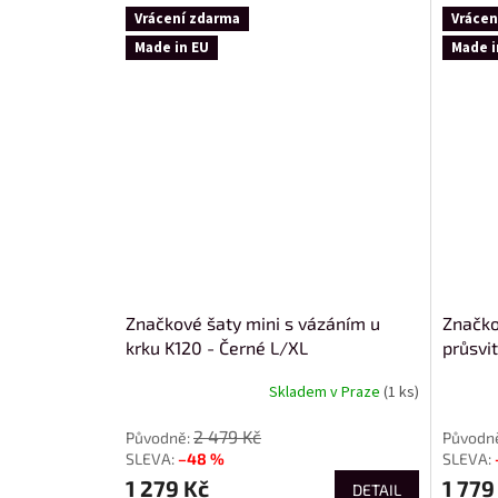
Vrácení zdarma
Vrácen
Made in EU
Made i
Značkové šaty mini s vázáním u
Značko
krku K120 - Černé L/XL
průsvi
Skladem v Praze
(1 ks)
2 479 Kč
–48 %
1 279 Kč
1 779
DETAIL