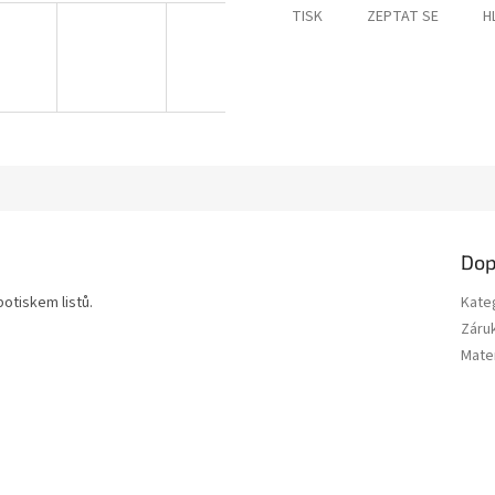
TISK
ZEPTAT SE
H
Dop
potiskem listů.
Kate
Záru
Mater