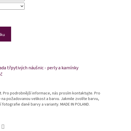
íku
da třpytivých náušnic - perly a kamínky
Kč
st. Pro podrobnější informace, nás prosím kontaktujte. Pro
e na požadovanou velikost a barvu. Jakmile zvolíte barvu,
 fotografie dané barvy a varianty. MADE IN POLAND.