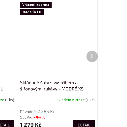
Vrácení zdarma
Made in EU
Další
produkt
Skládané šaty s výstřihem a
XL
šifonovými rukávy - MODRÉ XS
aze
(1 ks)
Skladem v Praze
(1 ks)
2 285 Kč
–44 %
1 279 Kč
ETAIL
DETAIL