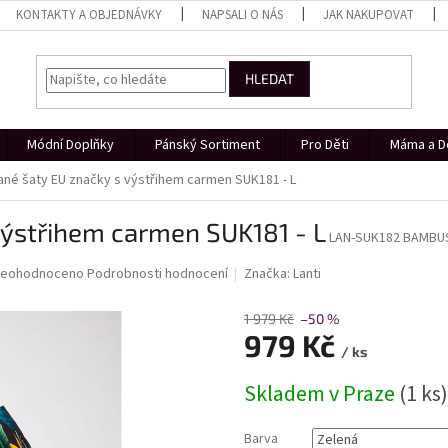
KONTAKTY A OBJEDNÁVKY
NAPSALI O NÁS
JAK NAKUPOVAT
HLEDAT
Módní Doplňky
Pánský Sortiment
Pro Děti
Máma a D
né šaty EU značky s výstřihem carmen SUK181 - L
výstřihem carmen SUK181 - L
LAN-SUK182 BAMBU
růměrné
eohodnoceno
Podrobnosti hodnocení
Značka:
Lanti
odnocení
roduktu
1 979 Kč
–50 %
e
979 Kč
,0
/ ks
Měrná
Skladem v Praze
(1 ks)
cena:
vězdiček.
Barva