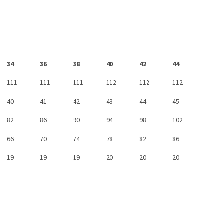
34
36
38
40
42
44
111
111
111
112
112
112
40
41
42
43
44
45
82
86
90
94
98
102
66
70
74
78
82
86
19
19
19
20
20
20