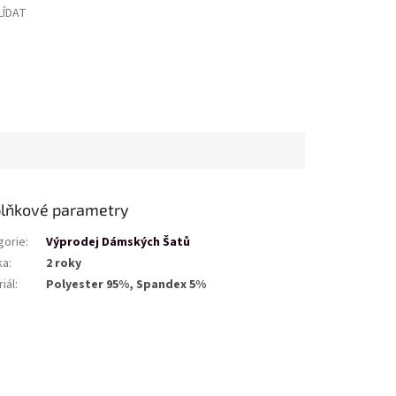
LÍDAT
lňkové parametry
gorie
:
Výprodej Dámských Šatů
ka
:
2 roky
iál
:
Polyester 95%, Spandex 5%