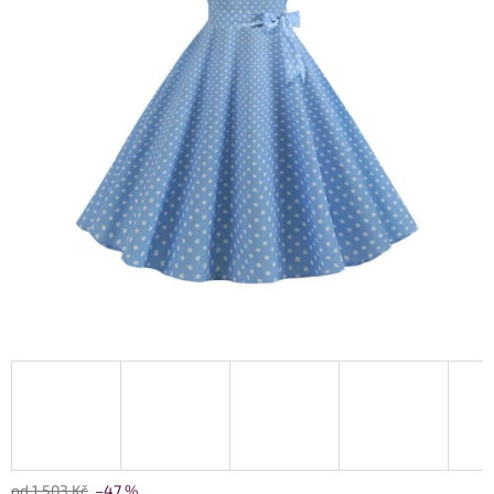
od 1 503 Kč
–47 %