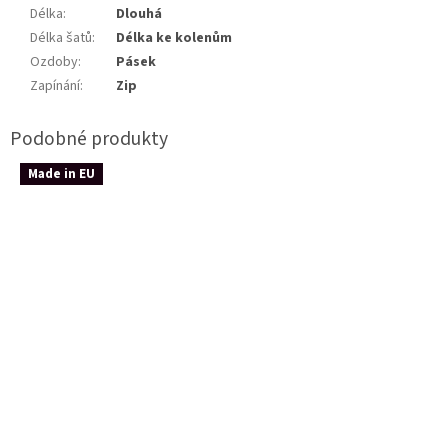
Délka
:
Dlouhá
Délka šatů
:
Délka ke kolenům
Ozdoby
:
Pásek
Zapínání
:
Zip
Made in EU