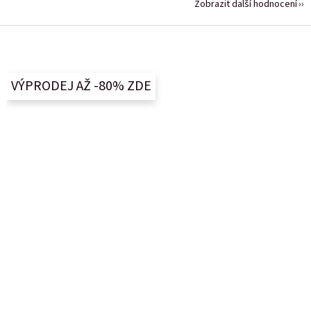
Zobrazit další hodnocení
Z
á
p
a
VÝPRODEJ AŽ -80% ZDE
t
í