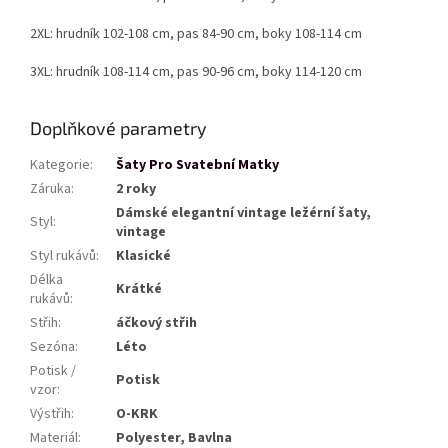
2XL: hrudník 102-108 cm, pas 84-90 cm, boky 108-114 cm
3XL: hrudník 108-114 cm, pas 90-96 cm, boky 114-120 cm
Doplňkové parametry
Kategorie
:
Šaty Pro Svatební Matky
Záruka
:
2 roky
Dámské elegantní vintage ležérní šaty,
Styl
:
vintage
Styl rukávů
:
Klasické
Délka
Krátké
rukávů
:
Střih
:
áčkový střih
Sezóna
:
Léto
Potisk /
Potisk
vzor
:
Výstřih
:
O-KRK
Materiál
:
Polyester, Bavlna