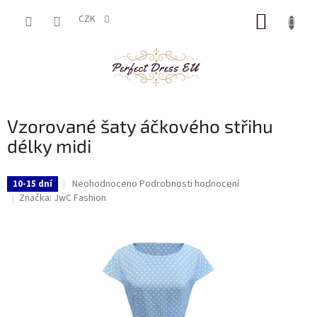
Přejít
NÁKUP
na
CZK
obsah
KOŠÍK
Vzorované šaty áčkového střihu
délky midi
Průměrné
Neohodnoceno
Podrobnosti hodnocení
10-15 dní
hodnocení
Značka:
JwC Fashion
produktu
je
0,0
z
5
hvězdiček.