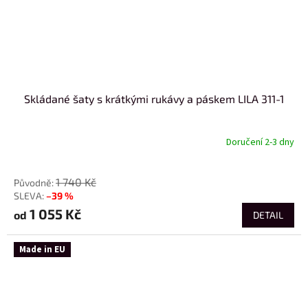
Skládané šaty s krátkými rukávy a páskem LILA 311-1
Doručení 2-3 dny
od
1 740 Kč
–39 %
1 055 Kč
od
DETAIL
Made in EU