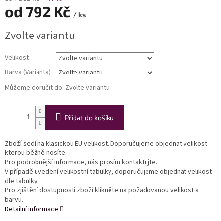
od
792 Kč
/ ks
Měrná
Zvolte variantu
cena:
Velikost
Barva (Varianta)
Můžeme doručit do:
Zvolte variantu
Přidat do košíku
Zboží sedí na klasickou EU velikost. Doporučujeme objednat velikost
kterou běžně nosíte.
Pro podrobnější informace, nás prosím kontaktujte.
V případě uvedení velikostní tabulky, doporučujeme objednat velikost
dle tabulky.
Pro zjištění dostupnosti zboží klikněte na požadovanou velikost a
barvu.
Detailní informace