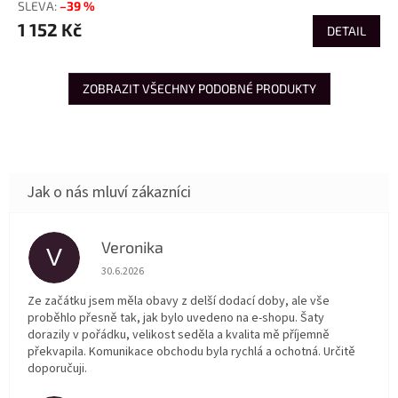
–39 %
1 152 Kč
DETAIL
ZOBRAZIT VŠECHNY PODOBNÉ PRODUKTY
Veronika
V
Hodnocení obchodu je 5 z 5 hvězdiček.
30.6.2026
Ze začátku jsem měla obavy z delší dodací doby, ale vše
proběhlo přesně tak, jak bylo uvedeno na e-shopu. Šaty
dorazily v pořádku, velikost seděla a kvalita mě příjemně
překvapila. Komunikace obchodu byla rychlá a ochotná. Určitě
doporučuji.