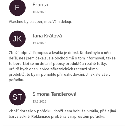
Franta
F
Hodnocení obchodu je 5 z 5 hvězdiček.
18.6.2026
Všechno bylo super, moc Vám děkuji.
Jana Králová
JK
Hodnocení obchodu je 5 z 5 hvězdiček.
19.4.2026
Zboží odpovídá popisu a kvalita je dobrá. Dodání bylo o něco
delší, než jsem čekala, ale obchod mě o tom informoval, takže
to beru. Líbí se mi detailní popisy produktů a reálné fotky.
Určitě bych ocenila více zákaznických recenzí přímo u
produktů, to by mi pomohlo při rozhodování. Jinak ale vše v
pořádku.
Simona Tandlerová
ST
Hodnocení obchodu je 5 z 5 hvězdiček.
13.3.2026
Zboží dorazilo v pořádku. Zboží jsem bohužel vrátila, přišla jiná
barva sukně. Reklamace proběhla v naprostém pořádku.