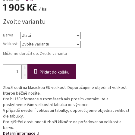
1 905 Kč
/ ks
Měrná
Zvolte variantu
cena:
Barva
Velikost
Můžeme doručit do:
Zvolte variantu
Přidat do košíku
Zboží sedí na klasickou EU velikost. Doporučujeme objednat velikost
kterou běžně nosíte.
Pro bližší informace o rozměrech nás prosím kontaktujte a
poskytneme Vám velikostní tabulku od výrobce.
V případě uvedení velikostní tabulky, doporučujeme objednat velikost
dle tabulky.
Pro zjištění dostupnosti zboží klikněte na požadovanou velikost a
barvu.
Detailní informace