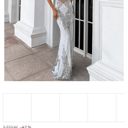
3 333 Kč
–42 %