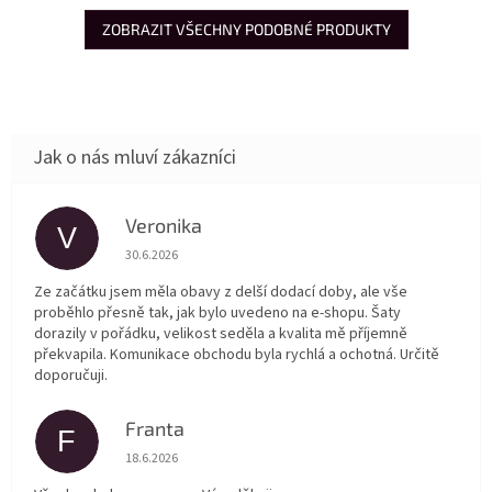
ZOBRAZIT VŠECHNY PODOBNÉ PRODUKTY
Veronika
V
Hodnocení obchodu je 5 z 5 hvězdiček.
30.6.2026
Ze začátku jsem měla obavy z delší dodací doby, ale vše
proběhlo přesně tak, jak bylo uvedeno na e-shopu. Šaty
dorazily v pořádku, velikost seděla a kvalita mě příjemně
překvapila. Komunikace obchodu byla rychlá a ochotná. Určitě
doporučuji.
Franta
F
Hodnocení obchodu je 5 z 5 hvězdiček.
18.6.2026