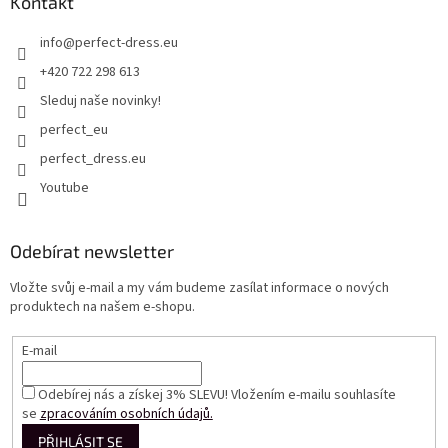
Kontakt
info
@
perfect-dress.eu
+420 722 298 613
Sleduj naše novinky!
perfect_eu
perfect_dress.eu
Youtube
Odebírat newsletter
Vložte svůj e-mail a my vám budeme zasílat informace o nových
produktech na našem e-shopu.
E-mail
Odebírej nás a získej 3% SLEVU! Vložením e-mailu souhlasíte
se
zpracováním osobních údajů.
PŘIHLÁSIT SE