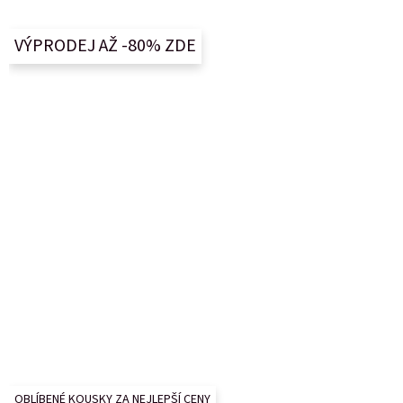
p
a
VÝPRODEJ AŽ -80% ZDE
t
í
OBLÍBENÉ KOUSKY ZA NEJLEPŠÍ CENY