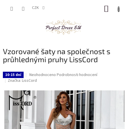
Přejít
NÁKUP
na
CZK
obsah
KOŠÍK
Vzorované šaty na společnost s
průhlednými pruhy LissCord
Průměrné
Neohodnoceno
Podrobnosti hodnocení
10-15 dní
hodnocení
Značka:
LissCord
produktu
je
0,0
z
5
hvězdiček.