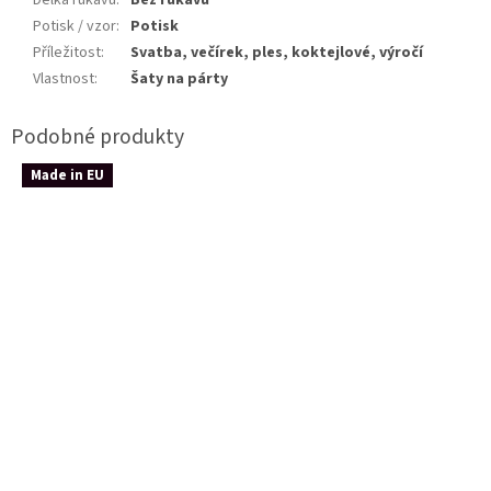
Délka rukávů
:
Bez rukávů
Potisk / vzor
:
Potisk
Příležitost
:
Svatba, večírek, ples, koktejlové, výročí
Vlastnost
:
Šaty na párty
Made in EU