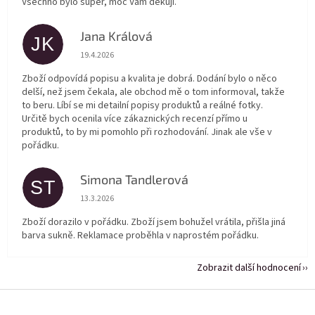
Všechno bylo super, moc Vám děkuji.
Jana Králová
JK
Hodnocení obchodu je 5 z 5 hvězdiček.
19.4.2026
Zboží odpovídá popisu a kvalita je dobrá. Dodání bylo o něco
delší, než jsem čekala, ale obchod mě o tom informoval, takže
to beru. Líbí se mi detailní popisy produktů a reálné fotky.
Určitě bych ocenila více zákaznických recenzí přímo u
produktů, to by mi pomohlo při rozhodování. Jinak ale vše v
pořádku.
Simona Tandlerová
ST
Hodnocení obchodu je 5 z 5 hvězdiček.
13.3.2026
Zboží dorazilo v pořádku. Zboží jsem bohužel vrátila, přišla jiná
barva sukně. Reklamace proběhla v naprostém pořádku.
Zobrazit další hodnocení
Z
á