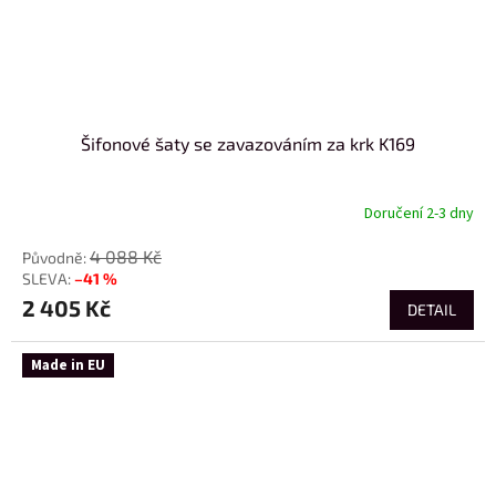
Šifonové šaty se zavazováním za krk K169
Doručení 2-3 dny
4 088 Kč
–41 %
2 405 Kč
DETAIL
Made in EU