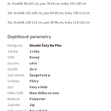
XL: hrudník 96-102 cm, pas 78-84 cm, boky 102-108 cm
2XL: hrudník 102-108 cm, pas 84-90 cm, boky 108-114 cm
3XL: hrudník 108-114 cm, pas 90-96 cm, boky 114-120 cm
Doplňkové parametry
Kategorie
:
Dlouhé Šaty Na Ples
Záruka
:
2 roky
Střih
:
Rovný
Sezóna
:
Léto
Výstřih
:
do V
Styl rukávů
:
Špagetové p
Ozdoby
:
Flitry
Styl
:
Sexy a klub
Délka šatů
:
Maxi délka na zem
Materiál
:
Polyester
Zapínání
:
Zip