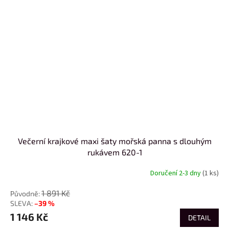
Večerní krajkové maxi šaty mořská panna s dlouhým
rukávem 620-1
Doručení 2-3 dny
(1 ks)
1 891 Kč
–39 %
1 146 Kč
DETAIL