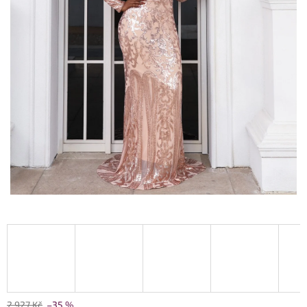
2 927 Kč
–35 %