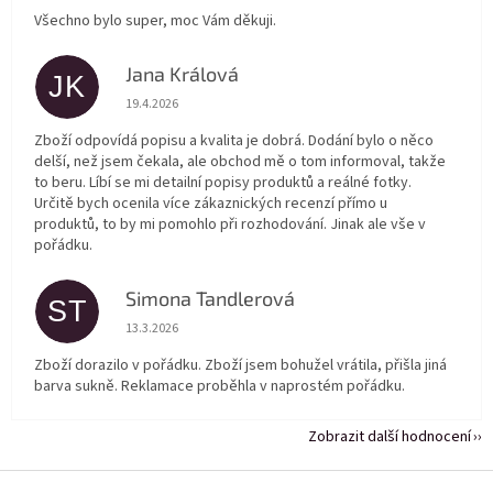
Všechno bylo super, moc Vám děkuji.
Jana Králová
JK
Hodnocení obchodu je 5 z 5 hvězdiček.
19.4.2026
Zboží odpovídá popisu a kvalita je dobrá. Dodání bylo o něco
delší, než jsem čekala, ale obchod mě o tom informoval, takže
to beru. Líbí se mi detailní popisy produktů a reálné fotky.
Určitě bych ocenila více zákaznických recenzí přímo u
produktů, to by mi pomohlo při rozhodování. Jinak ale vše v
pořádku.
Simona Tandlerová
ST
Hodnocení obchodu je 5 z 5 hvězdiček.
13.3.2026
Zboží dorazilo v pořádku. Zboží jsem bohužel vrátila, přišla jiná
barva sukně. Reklamace proběhla v naprostém pořádku.
Zobrazit další hodnocení
Z