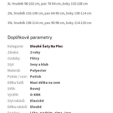
XL: hrudník 96-102 cm, pas 78-84 cm, boky 102-108 cm
2XL: hrudník 102-108 cm, pas 84-90 cm, boky 108-114 cm
3XL: hrudník 108-114 cm, pas 90-96 cm, boky 114-120 cm
Doplňkové parametry
Kategorie
:
Dlouhé Šaty Na Ples
Záruka
:
2 roky
Ozdoby
:
Flitry
Styl
:
Sexy a klub
Materiál
:
Polyester
Potisk / vzor
:
Potisk
Délka šatů
:
Maxi délka na zem
Střih
:
Rovný
Výstřih
:
O-KRK
Styl rukávů
:
Klasické
Délka rukávů
:
Dlouhé