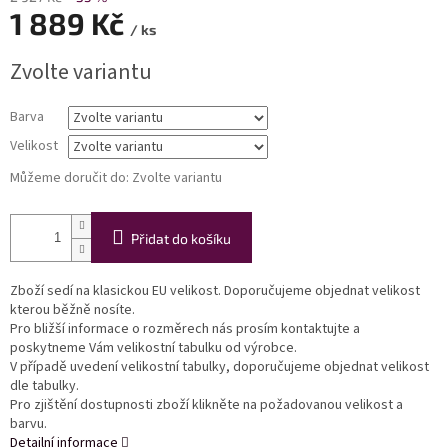
1 889 Kč
/ ks
Měrná
Zvolte variantu
cena:
Barva
Velikost
Můžeme doručit do:
Zvolte variantu
Přidat do košíku
Zboží sedí na klasickou EU velikost. Doporučujeme objednat velikost
kterou běžně nosíte.
Pro bližší informace o rozměrech nás prosím kontaktujte a
poskytneme Vám velikostní tabulku od výrobce.
V případě uvedení velikostní tabulky, doporučujeme objednat velikost
dle tabulky.
Pro zjištění dostupnosti zboží klikněte na požadovanou velikost a
barvu.
Detailní informace