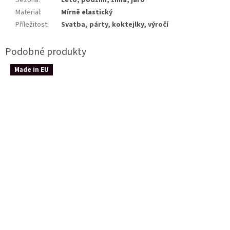
Sezóna
:
Léto, podzim, zima, jaro
Material
:
Mírně elastický
Příležitost
:
Svatba, párty, koktejlky, výročí
Made in EU