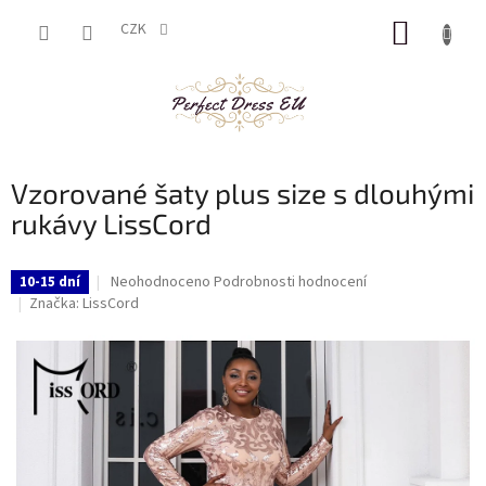
Přejít
NÁKUP
na
CZK
obsah
KOŠÍK
Vzorované šaty plus size s dlouhými
rukávy LissCord
Průměrné
Neohodnoceno
Podrobnosti hodnocení
10-15 dní
hodnocení
Značka:
LissCord
produktu
je
0,0
z
5
hvězdiček.