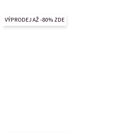
á
p
a
VÝPRODEJ AŽ -80% ZDE
t
í