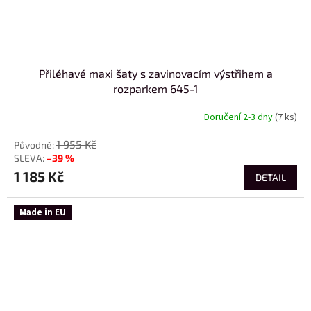
Přiléhavé maxi šaty s zavinovacím výstřihem a
rozparkem 645-1
Doručení 2-3 dny
(7 ks)
1 955 Kč
–39 %
1 185 Kč
DETAIL
Made in EU