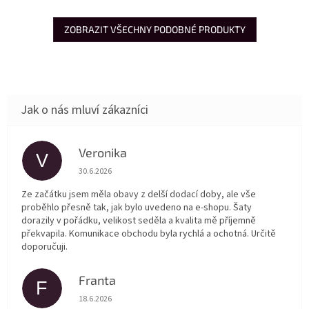
ZOBRAZIT VŠECHNY PODOBNÉ PRODUKTY
Veronika
V
Hodnocení obchodu je 5 z 5 hvězdiček.
30.6.2026
Ze začátku jsem měla obavy z delší dodací doby, ale vše
proběhlo přesně tak, jak bylo uvedeno na e-shopu. Šaty
dorazily v pořádku, velikost seděla a kvalita mě příjemně
překvapila. Komunikace obchodu byla rychlá a ochotná. Určitě
doporučuji.
Franta
F
Hodnocení obchodu je 5 z 5 hvězdiček.
18.6.2026