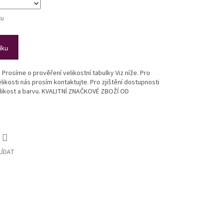
tu
íku
. Prosíme o prověření velikostní tabulky Viz níže. Pro
ikosti nás prosím kontaktujte. Pro zjištění dostupnosti
likost a barvu. KVALITNÍ ZNAČKOVÉ ZBOŽÍ OD
LÍDAT