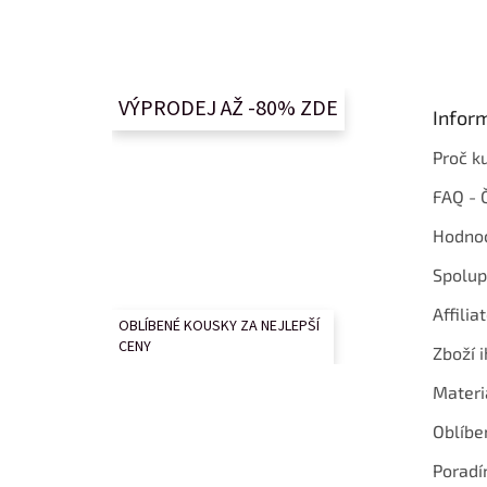
Z
á
p
a
t
VÝPRODEJ AŽ -80% ZDE
Infor
í
Proč k
FAQ - 
Hodnoc
Spolup
Affilia
OBLÍBENÉ KOUSKY ZA NEJLEPŠÍ
CENY
Zboží i
Materi
Oblíbe
Poradí