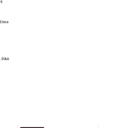
kę
Zima
, D&A