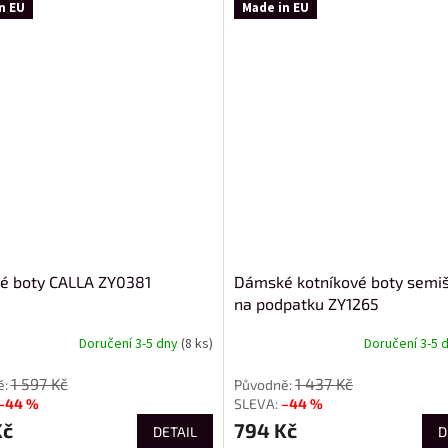
n EU
Made in EU
 boty CALLA ZY0381
Dámské kotníkové boty semi
na podpatku ZY1265
Doručení 3-5 dny
(8 ks)
Doručení 3-5 
1 597 Kč
1 437 Kč
–44 %
–44 %
Kč
794 Kč
DETAIL
D