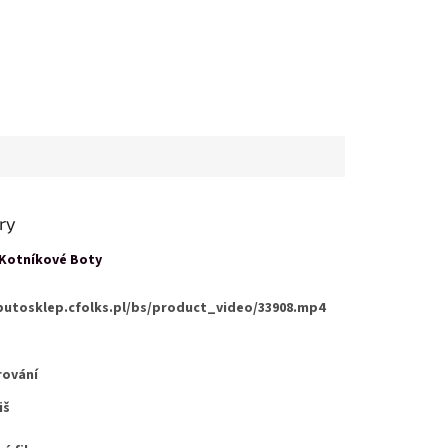
ry
Kotníkové Boty
butosklep.cfolks.pl/bs/product_video/33908.mp4
rování
iš