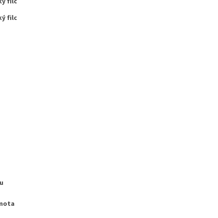
ý filc
ý filc
u
mota