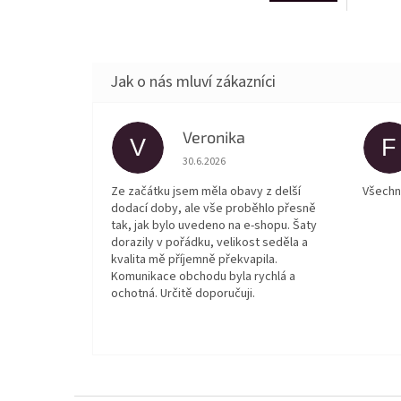
Veronika
V
F
Hodnocení obchodu je 5 z 5 hvězdiček.
30.6.2026
Ze začátku jsem měla obavy z delší
Všechn
dodací doby, ale vše proběhlo přesně
tak, jak bylo uvedeno na e-shopu. Šaty
dorazily v pořádku, velikost seděla a
kvalita mě příjemně překvapila.
Komunikace obchodu byla rychlá a
ochotná. Určitě doporučuji.