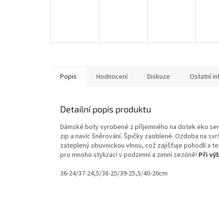
Popis
Hodnocení
Diskuze
Ostatní i
Detailní popis produktu
Dámské boty vyrobené z příjemného na dotek eko sem
zip a navíc šněrování. Špičky zaoblené. Ozdoba na svr
zateplený obuvnickou vlnou, což zajišťuje pohodlí a t
pro mnoho stylizací v podzimní a zimní sezóně!
Při vý
36-24/37-24,5/38-25/39-25,5/40-26cm