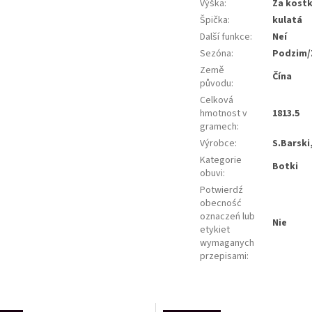
Výška
:
Za kost
Špička
:
kulatá
Další funkce
:
Neí
Sezóna
:
Podzim/
Země
Čína
původu
:
Celková
hmotnost v
1813.5
gramech
:
Výrobce
:
S.Barski
Kategorie
Botki
obuvi
:
Potwierdź
obecność
oznaczeń lub
Nie
etykiet
wymaganych
przepisami
: