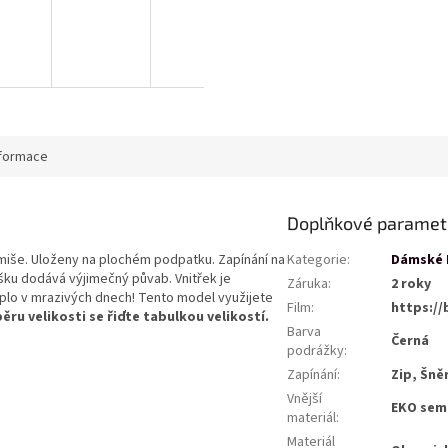
nformace
Doplňkové paramet
iše. Uloženy na plochém podpatku. Zapínání na
Kategorie
:
Dámské 
šku dodává výjimečný půvab. Vnitřek je
Záruka
:
2 roky
eplo v mrazivých dnech! Tento model využijete
Film
:
https://
běru velikosti se řiďte tabulkou velikostí.
Barva
Černá
podrážky
:
Zapínání
:
Zip, Šně
Vnější
EKO sem
materiál
:
Materiál