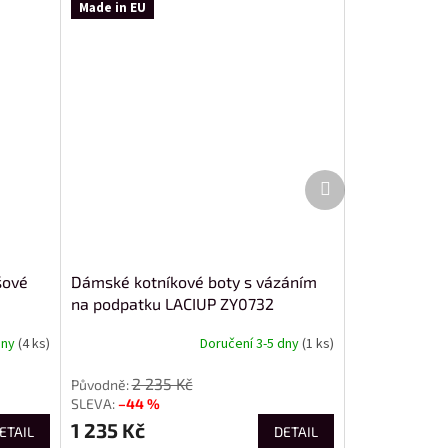
Made in EU
Další
produkt
šové
Dámské kotníkové boty s vázáním
na podpatku LACIUP ZY0732
dny
(4 ks)
Doručení 3-5 dny
(1 ks)
2 235 Kč
–44 %
1 235 Kč
ETAIL
DETAIL