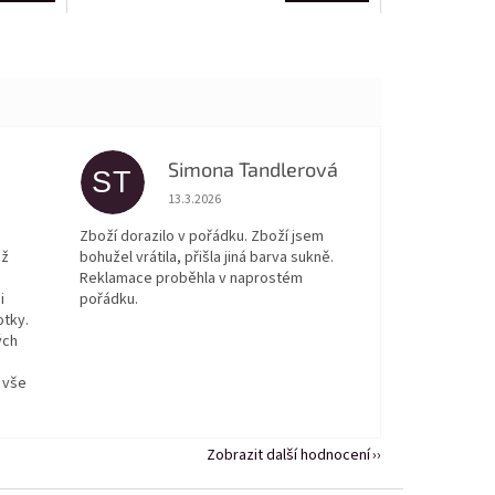
Simona Tandlerová
ST
 5 z 5 hvězdiček.
Hodnocení obchodu je 5 z 5 hvězdiček.
13.3.2026
Zboží dorazilo v pořádku. Zboží jsem
ež
bohužel vrátila, přišla jiná barva sukně.
Reklamace proběhla v naprostém
i
pořádku.
otky.
ých
 vše
Zobrazit další hodnocení