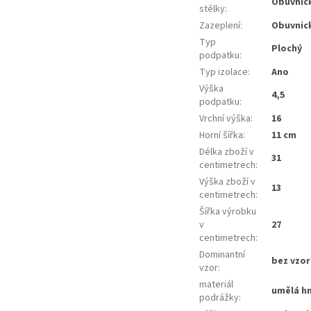
Obuvnick
stélky
:
Zazeplení
:
Obuvnick
Typ
Plochý
podpatku
:
Typ izolace
:
Ano
Výška
4,5
podpatku
:
Vrchní výška
:
16
Horní šířka
:
11 cm
Délka zboží v
31
centimetrech
:
Výška zboží v
13
centimetrech
:
Šířka výrobku
v
27
centimetrech
:
Dominantní
bez vzor
vzor
:
materiál
umělá h
podrážky
: