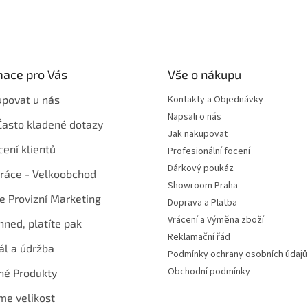
mace pro Vás
Vše o nákupu
upovat u nás
Kontakty a Objednávky
Napsali o nás
Často kladené dotazy
Jak nakupovat
ení klientů
Profesionální focení
Dárkový poukáz
ráce - Velkoobchod
Showroom Praha
te Provizní Marketing
Doprava a Platba
Vrácení a Výměna zboží
hned, platíte pak
Reklamační řád
ál a údržba
Podmínky ochrany osobních údajů
Obchodní podmínky
né Produkty
me velikost