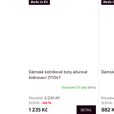
Made in EU
Made i
Dámské kotníkové boty ažurové
Dámské
šněrovací ZY1347
Doručení 3-5 dny
(4 ks)
2 235 Kč
–44 %
1 235 Kč
882 
DETAIL