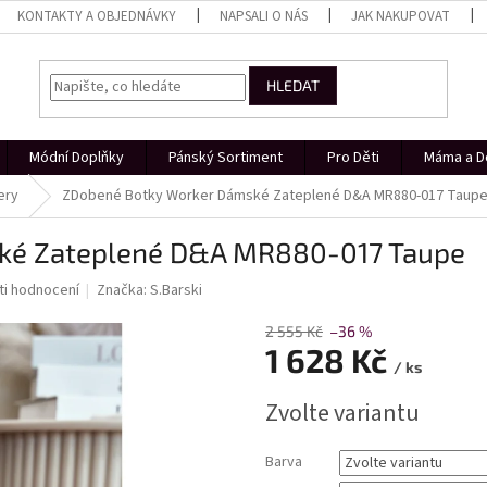
KONTAKTY A OBJEDNÁVKY
NAPSALI O NÁS
JAK NAKUPOVAT
HLEDAT
Módní Doplňky
Pánský Sortiment
Pro Děti
Máma a D
ery
ZDobené Botky Worker Dámské Zateplené D&A MR880-017 Taup
ké Zateplené D&A MR880-017 Taupe
i hodnocení
Značka:
S.Barski
2 555 Kč
–36 %
1 628 Kč
/ ks
Měrná
Zvolte variantu
cena:
Barva