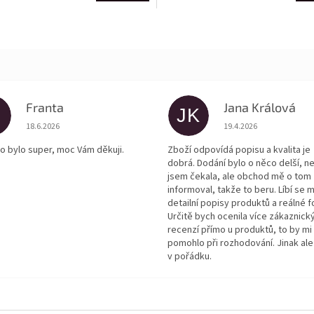
Franta
Jana Králová
JK
Hodnocení obchodu je 5 z 5 hvězdiček.
Hodnocení obchodu je
18.6.2026
19.4.2026
o bylo super, moc Vám děkuji.
Zboží odpovídá popisu a kvalita je
dobrá. Dodání bylo o něco delší, n
jsem čekala, ale obchod mě o tom
informoval, takže to beru. Líbí se m
detailní popisy produktů a reálné f
Určitě bych ocenila více zákaznick
recenzí přímo u produktů, to by mi
pomohlo při rozhodování. Jinak ale
v pořádku.