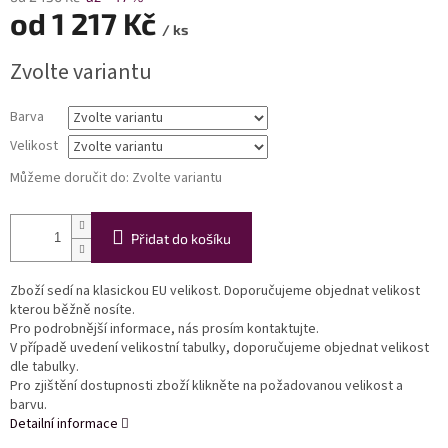
od
1 217 Kč
/ ks
Měrná
Zvolte variantu
cena:
Barva
Velikost
Můžeme doručit do:
Zvolte variantu
Přidat do košíku
Zboží sedí na klasickou EU velikost. Doporučujeme objednat velikost
kterou běžně nosíte.
Pro podrobnější informace, nás prosím kontaktujte.
V případě uvedení velikostní tabulky, doporučujeme objednat velikost
dle tabulky.
Pro zjištění dostupnosti zboží klikněte na požadovanou velikost a
barvu.
Detailní informace