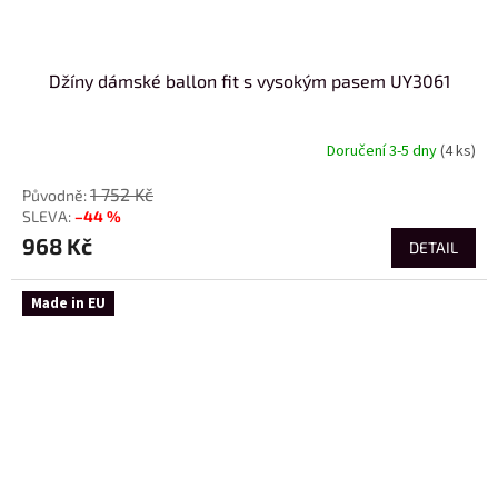
Džíny dámské ballon fit s vysokým pasem UY3061
Doručení 3-5 dny
(4 ks)
1 752 Kč
–44 %
968 Kč
DETAIL
Made in EU