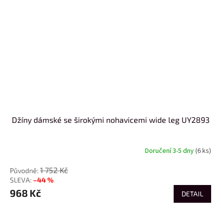
Džíny dámské se širokými nohavicemi wide leg UY2893
Doručení 3-5 dny
(6 ks)
1 752 Kč
–44 %
968 Kč
DETAIL