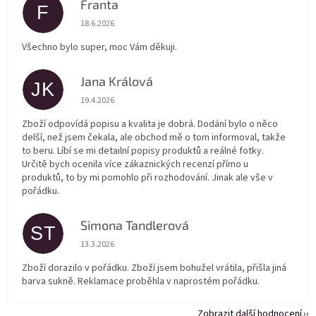
Franta
F
Hodnocení obchodu je 5 z 5 hvězdiček.
18.6.2026
Všechno bylo super, moc Vám děkuji.
Jana Králová
JK
Hodnocení obchodu je 5 z 5 hvězdiček.
19.4.2026
Zboží odpovídá popisu a kvalita je dobrá. Dodání bylo o něco
delší, než jsem čekala, ale obchod mě o tom informoval, takže
to beru. Líbí se mi detailní popisy produktů a reálné fotky.
Určitě bych ocenila více zákaznických recenzí přímo u
produktů, to by mi pomohlo při rozhodování. Jinak ale vše v
pořádku.
Simona Tandlerová
ST
Hodnocení obchodu je 5 z 5 hvězdiček.
13.3.2026
Zboží dorazilo v pořádku. Zboží jsem bohužel vrátila, přišla jiná
barva sukně. Reklamace proběhla v naprostém pořádku.
Zobrazit další hodnocení