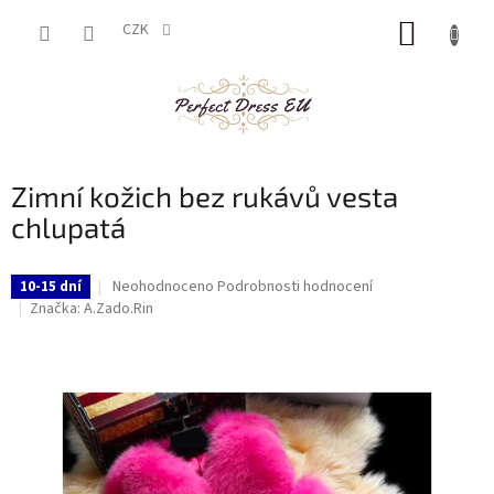
Přejít
NÁKUP
na
CZK
obsah
KOŠÍK
Zimní kožich bez rukávů vesta
chlupatá
Průměrné
Neohodnoceno
Podrobnosti hodnocení
10-15 dní
hodnocení
Značka:
A.Zado.Rin
produktu
je
0,0
z
5
hvězdiček.