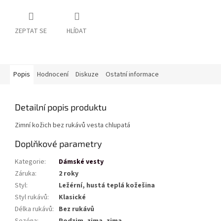
ZEPTAT SE
HLÍDAT
Popis
Hodnocení
Diskuze
Ostatní informace
Detailní popis produktu
Zimní kožich bez rukávů vesta chlupatá
Doplňkové parametry
Kategorie
:
Dámské vesty
Záruka
:
2 roky
Styl
:
Ležérní, hustá teplá kožešina
Styl rukávů
:
Klasické
Délka rukávů
:
Bez rukávů