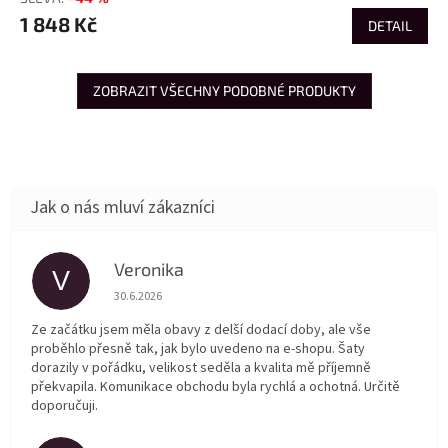
1 848 Kč
DETAIL
ZOBRAZIT VŠECHNY PODOBNÉ PRODUKTY
Veronika
V
Hodnocení obchodu je 5 z 5 hvězdiček.
30.6.2026
Ze začátku jsem měla obavy z delší dodací doby, ale vše
proběhlo přesně tak, jak bylo uvedeno na e-shopu. Šaty
dorazily v pořádku, velikost seděla a kvalita mě příjemně
překvapila. Komunikace obchodu byla rychlá a ochotná. Určitě
doporučuji.