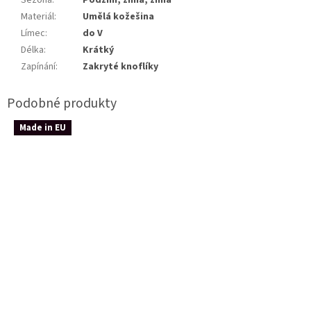
Sezóna
:
Podzim, zima, zima
Materiál
:
Umělá kožešina
Límec
:
do V
Délka
:
Krátký
Zapínání
:
Zakryté knoflíky
Made in EU