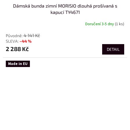
Dámská bunda zimní MORISIO dlouhá prošívaná s
kapucí TY4671
Doručení 3-5 dny
(1 ks)
4 141 Kč
–44 %
2 288 Kč
DETAIL
Made in EU