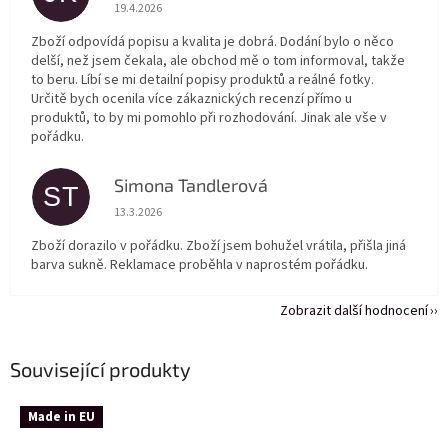
Hodnocení obchodu je 5 z 5 hvězdiček.
19.4.2026
Zboží odpovídá popisu a kvalita je dobrá. Dodání bylo o něco
delší, než jsem čekala, ale obchod mě o tom informoval, takže
to beru. Líbí se mi detailní popisy produktů a reálné fotky.
Určitě bych ocenila více zákaznických recenzí přímo u
produktů, to by mi pomohlo při rozhodování. Jinak ale vše v
pořádku.
Simona Tandlerová
ST
Hodnocení obchodu je 5 z 5 hvězdiček.
13.3.2026
Zboží dorazilo v pořádku. Zboží jsem bohužel vrátila, přišla jiná
barva sukně. Reklamace proběhla v naprostém pořádku.
Zobrazit další hodnocení
Související produkty
Made in EU