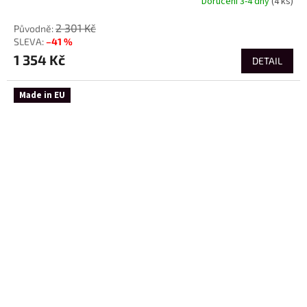
Doručení 3-4 dny
(4 ks)
2 301 Kč
–41 %
1 354 Kč
DETAIL
Made in EU