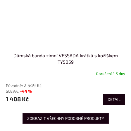
Dámská bunda zimní VESSADA krátká s kožíškem
TY5059
Doručení 3-5 dny
2 549 Kč
–44 %
1 408 Kč
DETAIL
ZOBRAZIT VŠECHNY PODOBNÉ PRODUKTY