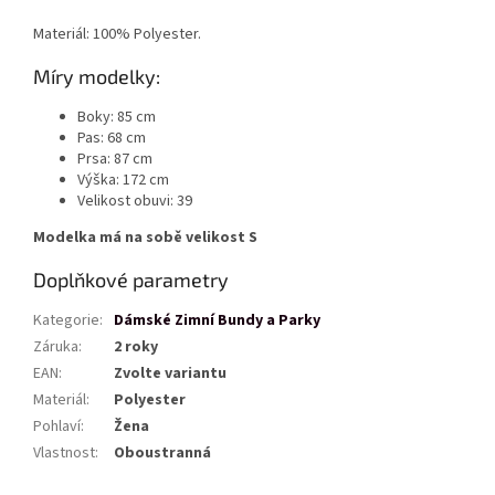
Materiál: 100% Polyester.
Míry modelky:
Boky: 85 cm
Pas: 68 cm
Prsa: 87 cm
Výška: 172 cm
Velikost obuvi: 39
Modelka má na sobě velikost S
Doplňkové parametry
Kategorie
:
Dámské Zimní Bundy a Parky
Záruka
:
2 roky
EAN
:
Zvolte variantu
Materiál
:
Polyester
Pohlaví
:
Žena
Vlastnost
:
Oboustranná