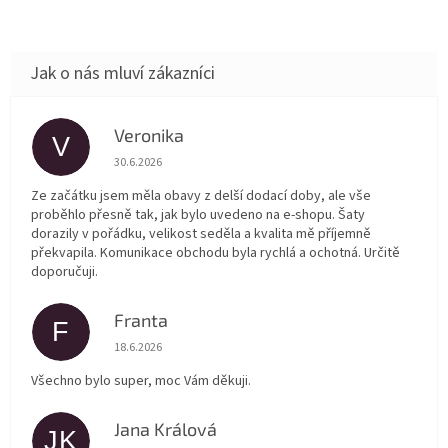
Veronika
V
Hodnocení obchodu je 5 z 5 hvězdiček.
30.6.2026
Ze začátku jsem měla obavy z delší dodací doby, ale vše
proběhlo přesně tak, jak bylo uvedeno na e-shopu. Šaty
dorazily v pořádku, velikost seděla a kvalita mě příjemně
překvapila. Komunikace obchodu byla rychlá a ochotná. Určitě
doporučuji.
Franta
F
Hodnocení obchodu je 5 z 5 hvězdiček.
18.6.2026
Všechno bylo super, moc Vám děkuji.
Jana Králová
JK