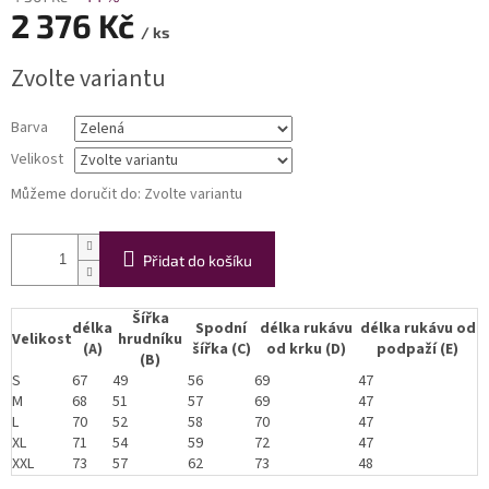
2 376 Kč
/ ks
Měrná
Zvolte variantu
cena:
Barva
Velikost
Můžeme doručit do:
Zvolte variantu
Přidat do košíku
Šířka
délka
Spodní
délka rukávu
délka rukávu od
Velikost
hrudníku
(A)
šířka (C)
od krku (D)
podpaží (E)
(B)
S
67
49
56
69
47
M
68
51
57
69
47
L
70
52
58
70
47
XL
71
54
59
72
47
XXL
73
57
62
73
48