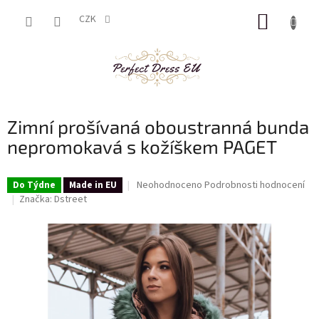
Přejít
NÁKUP
na
CZK
obsah
KOŠÍK
Zimní prošívaná oboustranná bunda
nepromokavá s kožíškem PAGET
Průměrné
Neohodnoceno
Podrobnosti hodnocení
Do Týdne
Made in EU
hodnocení
Značka:
Dstreet
produktu
je
0,0
z
5
hvězdiček.