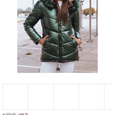
4 301 Kč
–44 %