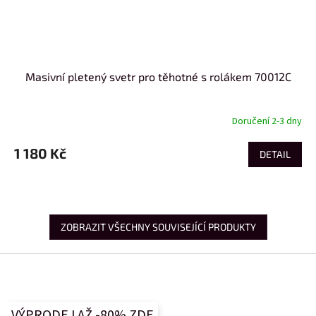
Masivní pletený svetr pro těhotné s rolákem 70012C
Doručení 2-3 dny
1 180 Kč
DETAIL
ZOBRAZIT VŠECHNY SOUVISEJÍCÍ PRODUKTY
Z
á
p
a
VÝPRODEJ AŽ -80% ZDE