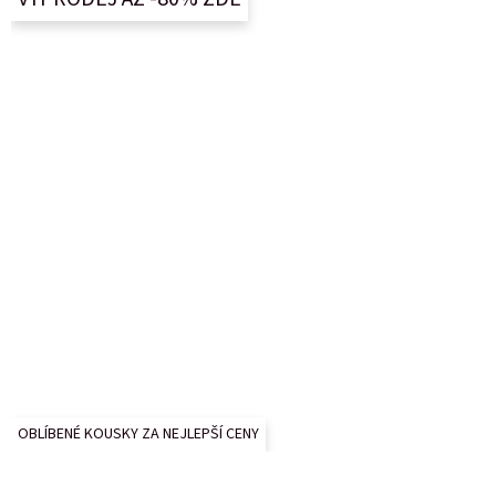
t
í
OBLÍBENÉ KOUSKY ZA NEJLEPŠÍ CENY