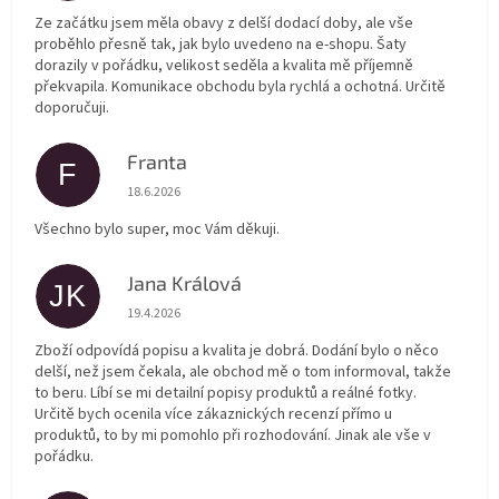
Ze začátku jsem měla obavy z delší dodací doby, ale vše
proběhlo přesně tak, jak bylo uvedeno na e-shopu. Šaty
dorazily v pořádku, velikost seděla a kvalita mě příjemně
překvapila. Komunikace obchodu byla rychlá a ochotná. Určitě
doporučuji.
Franta
F
Hodnocení obchodu je 5 z 5 hvězdiček.
18.6.2026
Všechno bylo super, moc Vám děkuji.
Jana Králová
JK
Hodnocení obchodu je 5 z 5 hvězdiček.
19.4.2026
Zboží odpovídá popisu a kvalita je dobrá. Dodání bylo o něco
delší, než jsem čekala, ale obchod mě o tom informoval, takže
to beru. Líbí se mi detailní popisy produktů a reálné fotky.
Určitě bych ocenila více zákaznických recenzí přímo u
produktů, to by mi pomohlo při rozhodování. Jinak ale vše v
pořádku.