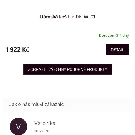
Dámská košilka DK-W-01
Doručení 3-4 dny
1 922 Kč
DETAIL
ZOBRAZIT VŠECHNY PODOBNÉ PRODUKTY
Veronika
V
Hodnocení obchodu je 5 z 5 hvězdiček.
30.6.2026