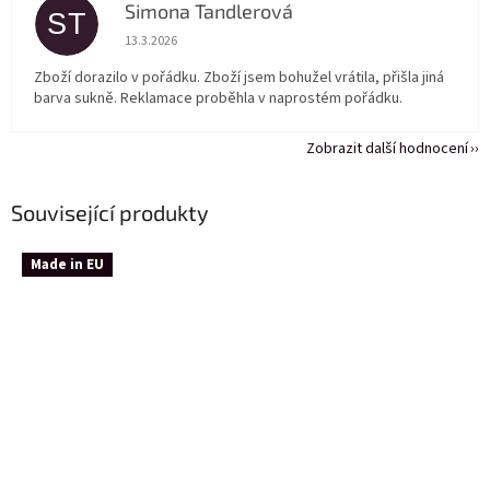
Simona Tandlerová
ST
Hodnocení obchodu je 5 z 5 hvězdiček.
13.3.2026
Zboží dorazilo v pořádku. Zboží jsem bohužel vrátila, přišla jiná
barva sukně. Reklamace proběhla v naprostém pořádku.
Zobrazit další hodnocení
Související produkty
Made in EU