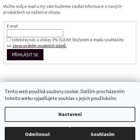
Vložte svůj e-mail a my vám budeme zasílat informace o nových
produktech na našem e-shopu.
E-mail
Odebírej nás a získej 3% SLEVU! Vložením e-mailu souhlasíte
se
zpracováním osobních údajů.
PŘIHLÁSIT SE
Tento web používá soubory cookie. Dalším procházením
tohoto webu vyjadřujete souhlas s jejich používáním.
Vytvořil Shoptet
Nastavení
Copyright 2026
Perfect Dress EU
. Všechna práva vyhrazena.
Odmítnout
Souhlasím
Upravit nastavení cookies