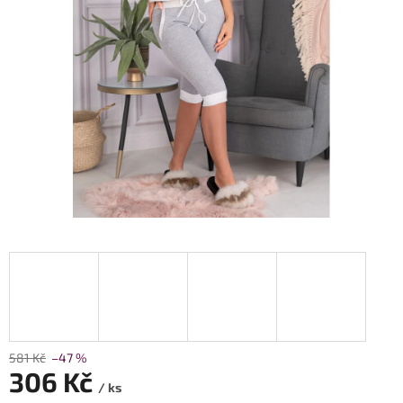
581 Kč
–47 %
306 Kč
/ ks