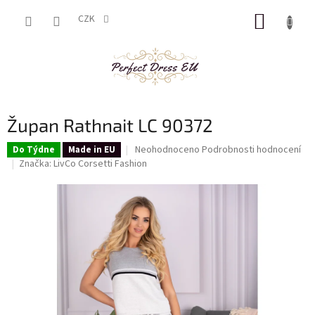
Přejít
NÁKUP
na
CZK
obsah
KOŠÍK
Župan Rathnait LC 90372
Průměrné
Neohodnoceno
Podrobnosti hodnocení
Do Týdne
Made in EU
hodnocení
Značka:
LivCo Corsetti Fashion
produktu
je
0,0
z
5
hvězdiček.