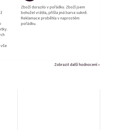
Zboží dorazilo v pořádku. Zboží jsem
ež
bohužel vrátila, přišla jiná barva sukně.
Reklamace proběhla v naprostém
i
pořádku.
otky.
ých
 vše
Zobrazit další hodnocení