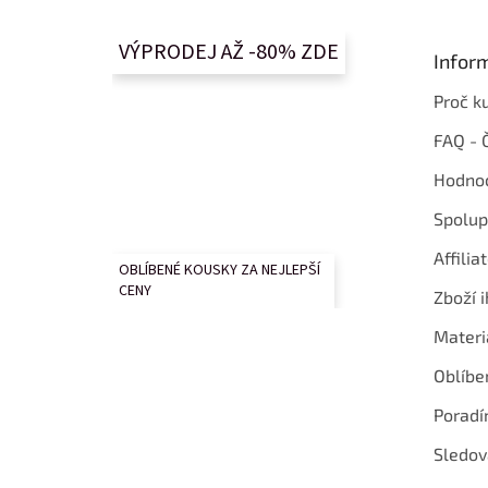
a
t
VÝPRODEJ AŽ -80% ZDE
Infor
í
Proč k
FAQ - 
Hodnoc
Spolup
Affilia
OBLÍBENÉ KOUSKY ZA NEJLEPŠÍ
CENY
Zboží i
Materi
Oblíbe
Poradí
Sledov