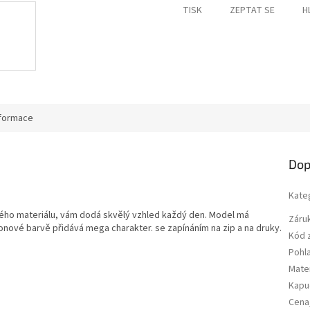
TISK
ZEPTAT SE
H
nformace
Dop
Kate
lého materiálu, vám dodá skvělý vzhled každý den. Model má
Záru
nové barvě přidává mega charakter. se zapínáním na zip a na druky.
Kód 
Pohla
Mater
Kapu
Cena