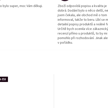
o bylo super, moc Vám děkuji.
Zboží odpovídá popisu a kvalita je
dobrá. Dodání bylo o něco delší, n
jsem čekala, ale obchod mě o tom
informoval, takže to beru. Líbí se m
detailní popisy produktů a reálné f
Určitě bych ocenila více zákaznick
recenzí přímo u produktů, to by mi
pomohlo při rozhodování. Jinak ale
v pořádku.
n EU