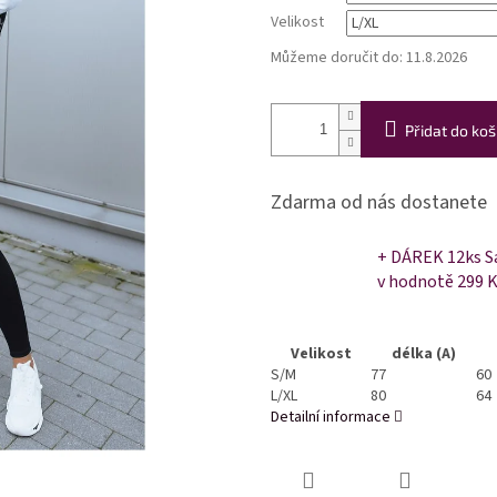
Velikost
Můžeme doručit do:
11.8.2026
Přidat do koš
Zdarma od nás dostanete
+ DÁREK 12ks Sa
v hodnotě 299 
Velikost
délka (A)
S/M
77
60
L/XL
80
64
Detailní informace