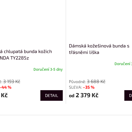
Dámská kožešinová bunda s
 chlupatá bunda kožich
třásněmi liška
NDA TY2285z
Doručení 
Doručení 3-5 dny
od
3 193 Kč
3 688 Kč
–44 %
–35 %
 Kč
2 379 Kč
od
DETAIL
D