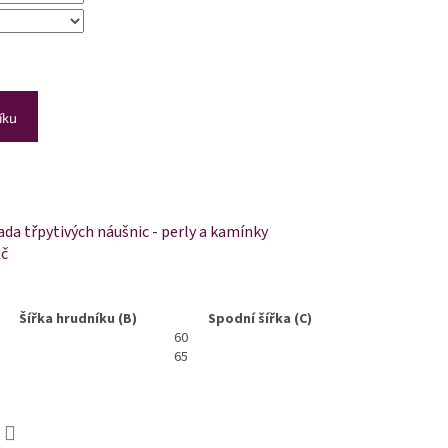
íku
da třpytivých náušnic - perly a kamínky
Kč
Šířka hrudníku (B)
Spodní šířka (C)
60
65