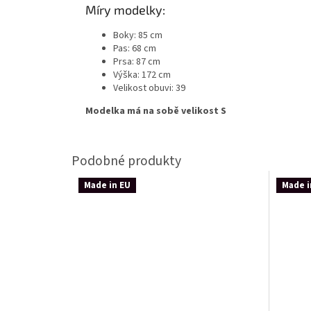
Míry modelky:
Boky: 85 cm
Pas: 68 cm
Prsa: 87 cm
Výška: 172 cm
Velikost obuvi: 39
Modelka má na sobě velikost S
Made in EU
Made i