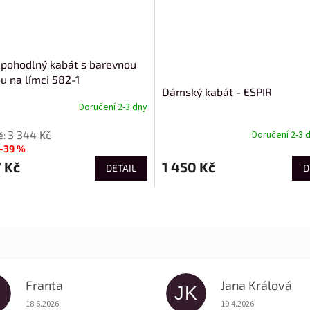
 pohodlný kabát s barevnou
u na límci 582-1
Dámský kabát - ESPIR
Doručení 2-3 dny
3 344 Kč
Doručení 2-3 
–39 %
 Kč
1 450 Kč
DETAIL
D
Franta
Jana Králová
JK
Hodnocení obchodu je 5 z 5 hvězdiček.
Hodnocení obchodu je
18.6.2026
19.4.2026