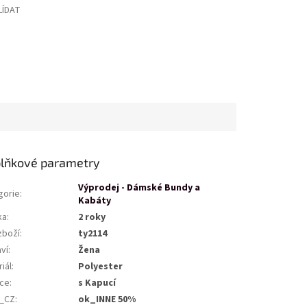
LÍDAT
lňkové parametry
Výprodej - Dámské Bundy a
gorie
:
Kabáty
ka
:
2 roky
zboží
:
ty2114
ví
:
Žena
iál
:
Polyester
ce
:
s Kapucí
_CZ
:
ok_INNE 50%