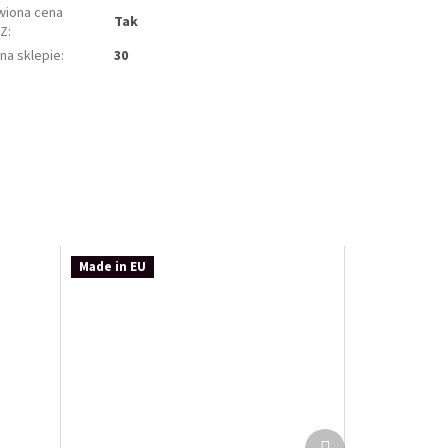
wiona cena
Tak
CZ
:
 na sklepie
:
30
Made in EU
Další