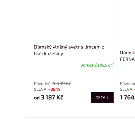
Dámský vlněný svetr s límcem z
Dámská
liščí kožešiny
FERNA
Doručení 10-15 dní
od
4 939 Kč
–35 %
3 187 Kč
1 764
od
DETAIL
Z
á
p