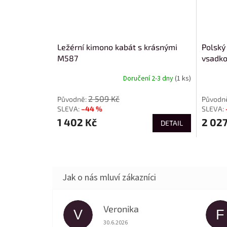
Ležérní kimono kabát s krásnými
Polský
M587
vsadko
Doručení 2-3 dny
(1 ks)
2 509 Kč
–44 %
1 402 Kč
2 027
DETAIL
Veronika
V
F
Hodnocení obchodu je 5 z 5 hvězdiček.
30.6.2026