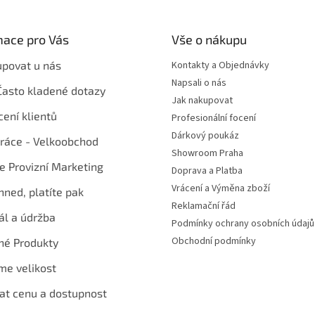
mace pro Vás
Vše o nákupu
upovat u nás
Kontakty a Objednávky
Napsali o nás
Často kladené dotazy
Jak nakupovat
ení klientů
Profesionální focení
Dárkový poukáz
ráce - Velkoobchod
Showroom Praha
te Provizní Marketing
Doprava a Platba
Vrácení a Výměna zboží
hned, platíte pak
Reklamační řád
ál a údržba
Podmínky ochrany osobních údajů
Obchodní podmínky
né Produkty
me velikost
at cenu a dostupnost