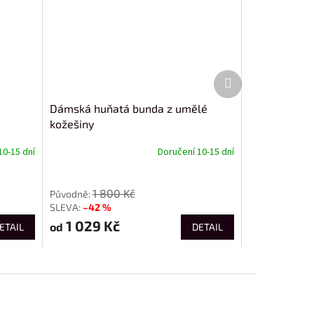
Další
produkt
Dámská huňatá bunda z umělé
kožešiny
10-15 dní
Doručení 10-15 dní
od
1 800 Kč
–42 %
1 029 Kč
od
ETAIL
DETAIL