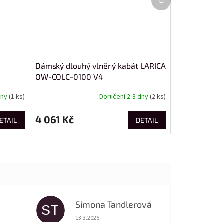
produkt
Dámský dlouhý vlněný kabát LARICA
OW-COLC-0100 V4
dny
(1 ks)
Doručení 2-3 dny
(2 ks)
4 061 Kč
ETAIL
DETAIL
Simona Tandlerová
ST
 5 z 5 hvězdiček.
Hodnocení obchodu je 5 z 5 hvězdiček.
13.3.2026