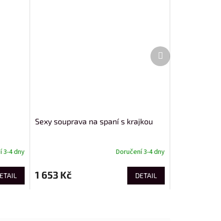
Další
produkt
Sexy souprava na spaní s krajkou
 3-4 dny
Doručení 3-4 dny
1 653 Kč
ETAIL
DETAIL