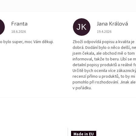
Franta
Jana Králová
JK
Hodnocení obchodu je 5 z 5 hvězdiček.
Hodnocení obchodu je
18.6.2026
19.4.2026
o bylo super, moc Vám děkuji.
Zboží odpovídá popisu a kvalita je
dobrá. Dodání bylo o něco delší, n
jsem čekala, ale obchod mě o tom
informoval, takže to beru. Líbí se m
detailní popisy produktů a reálné f
Určitě bych ocenila více zákaznick
recenzí přímo u produktů, to by mi
pomohlo při rozhodování. Jinak ale
v pořádku.
Made in EU