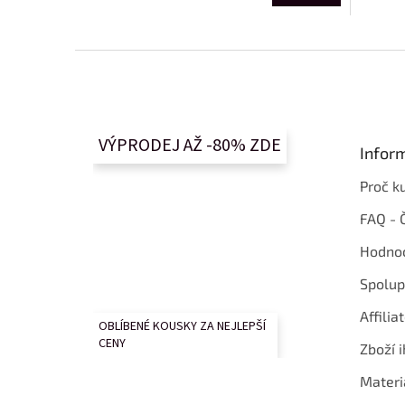
Z
á
p
a
t
VÝPRODEJ AŽ -80% ZDE
Infor
í
Proč k
FAQ - 
Hodnoc
Spolup
Affilia
OBLÍBENÉ KOUSKY ZA NEJLEPŠÍ
CENY
Zboží i
Materi