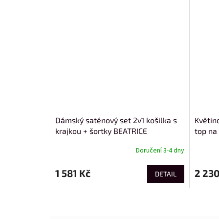
Dámský saténový set 2v1 košilka s
Květin
krajkou + šortky BEATRICE
top na
Doručení 3-4 dny
1 581 Kč
2 230
DETAIL