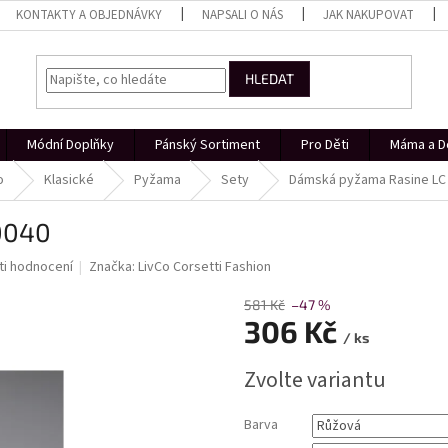
KONTAKTY A OBJEDNÁVKY
NAPSALI O NÁS
JAK NAKUPOVAT
HLEDAT
Módní Doplňky
Pánský Sortiment
Pro Děti
Máma a D
o
Klasické
Pyžama
Sety
Dámská pyžama Rasine LC
0040
i hodnocení
Značka:
LivCo Corsetti Fashion
581 Kč
–47 %
306 Kč
/ ks
Měrná
Zvolte variantu
cena:
Barva