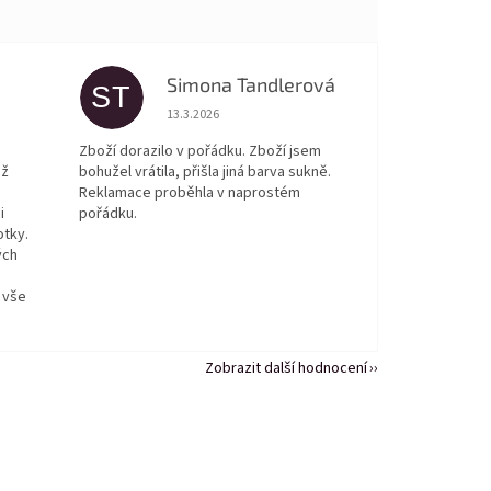
Simona Tandlerová
ST
 5 z 5 hvězdiček.
Hodnocení obchodu je 5 z 5 hvězdiček.
13.3.2026
Zboží dorazilo v pořádku. Zboží jsem
ež
bohužel vrátila, přišla jiná barva sukně.
Reklamace proběhla v naprostém
i
pořádku.
otky.
ých
 vše
Zobrazit další hodnocení