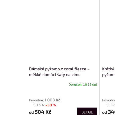
Dámské pyžamo z coral fleece –
Krátký
měkké domácí šaty na zimu
pyžam
Doručení 10-15 dní
od
od
1 008 Kč
–50 %
až
až
504 Kč
34
od
od
DETAIL