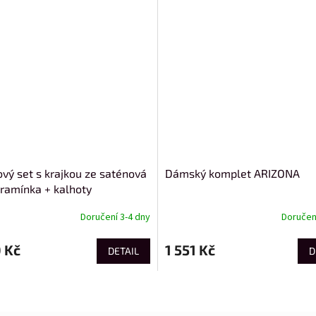
ový set s krajkou ze saténová
Dámský komplet ARIZONA
 ramínka + kalhoty
Doručení 3-4 dny
Doručení
 Kč
1 551 Kč
DETAIL
D