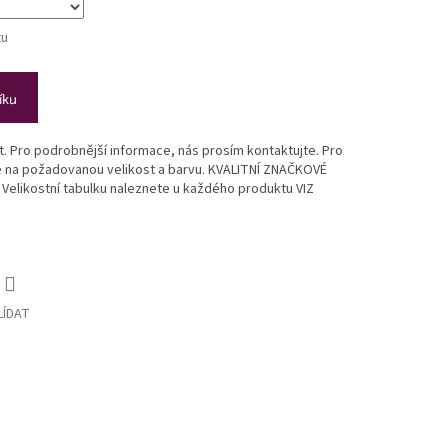
tu
íku
st. Pro podrobnější informace, nás prosím kontaktujte. Pro
te na požadovanou velikost a barvu. KVALITNÍ ZNAČKOVÉ
likostní tabulku naleznete u každého produktu VIZ
LÍDAT