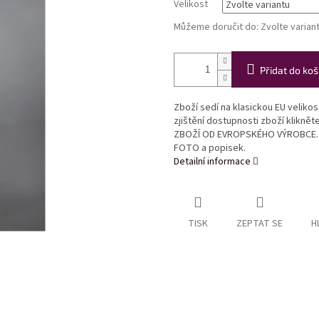
Velikost
Můžeme doručit do:
Zvolte varian
Přidat do koš
Zboží sedí na klasickou EU veliko
zjištění dostupnosti zboží klikně
ZBOŽÍ OD EVROPSKÉHO VÝROBCE. Ve
FOTO a popisek.
Detailní informace
TISK
ZEPTAT SE
H