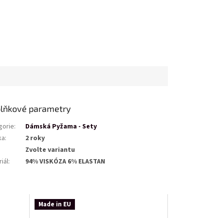
lňkové parametry
gorie
:
Dámská Pyžama - Sety
ka
:
2 roky
Zvolte variantu
iál
:
94% VISKÓZA 6% ELASTAN
Made in EU