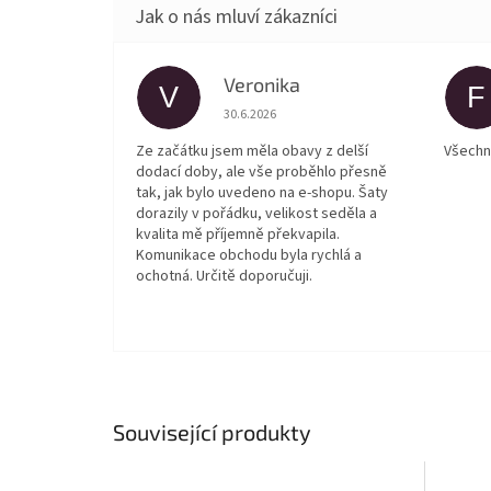
Veronika
V
F
Hodnocení obchodu je 5 z 5 hvězdiček.
30.6.2026
Ze začátku jsem měla obavy z delší
Všechn
dodací doby, ale vše proběhlo přesně
tak, jak bylo uvedeno na e-shopu. Šaty
dorazily v pořádku, velikost seděla a
kvalita mě příjemně překvapila.
Komunikace obchodu byla rychlá a
ochotná. Určitě doporučuji.
Související produkty