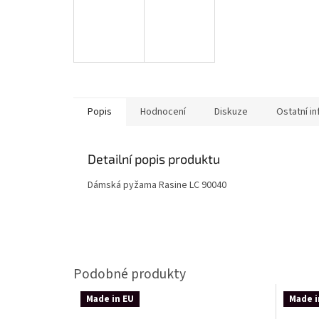
Popis
Hodnocení
Diskuze
Ostatní i
Detailní popis produktu
Dámská pyžama Rasine LC 90040
Made in EU
Made i