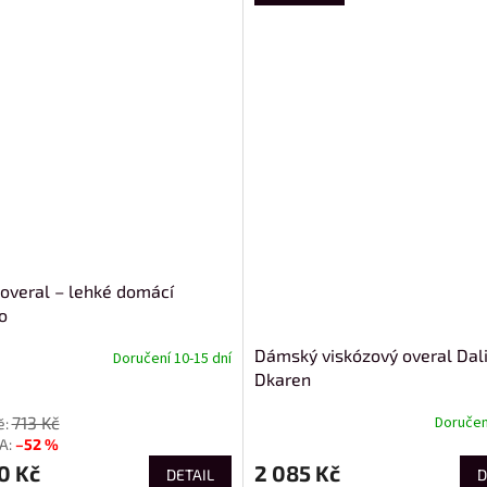
 overal – lehké domácí
o
Dámský viskózový overal Dal
Doručení 10-15 dní
Dkaren
713 Kč
Doručen
–52 %
0 Kč
2 085 Kč
DETAIL
D