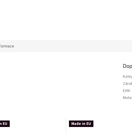
nformace
Dop
Kate
Záru
EAN
:
Mater
n EU
Made in EU