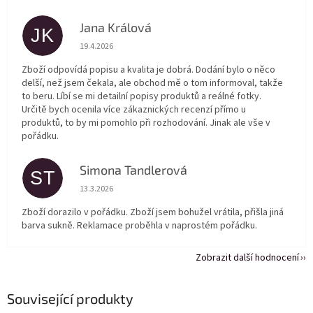
Jana Králová
JK
Hodnocení obchodu je 5 z 5 hvězdiček.
19.4.2026
Zboží odpovídá popisu a kvalita je dobrá. Dodání bylo o něco
delší, než jsem čekala, ale obchod mě o tom informoval, takže
to beru. Líbí se mi detailní popisy produktů a reálné fotky.
Určitě bych ocenila více zákaznických recenzí přímo u
produktů, to by mi pomohlo při rozhodování. Jinak ale vše v
pořádku.
Simona Tandlerová
ST
Hodnocení obchodu je 5 z 5 hvězdiček.
13.3.2026
Zboží dorazilo v pořádku. Zboží jsem bohužel vrátila, přišla jiná
barva sukně. Reklamace proběhla v naprostém pořádku.
Zobrazit další hodnocení
Související produkty