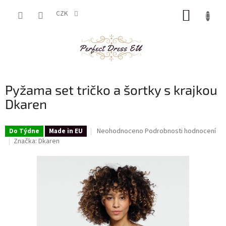
Přejít
NÁKUP
na
CZK
obsah
KOŠÍK
Pyžama set tričko a šortky s krajkou
Dkaren
Průměrné
Neohodnoceno
Podrobnosti hodnocení
Do Týdne
Made in EU
hodnocení
Značka:
Dkaren
produktu
je
0,0
z
5
hvězdiček.