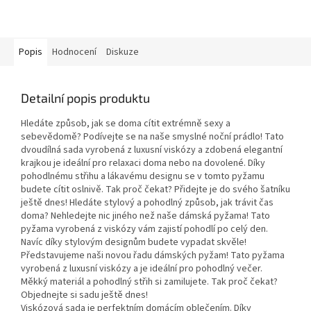
Popis
Hodnocení
Diskuze
Detailní popis produktu
Hledáte způsob, jak se doma cítit extrémně sexy a
sebevědomě? Podívejte se na naše smyslné noční prádlo! Tato
dvoudílná sada vyrobená z luxusní viskózy a zdobená elegantní
krajkou je ideální pro relaxaci doma nebo na dovolené. Díky
pohodlnému střihu a lákavému designu se v tomto pyžamu
budete cítit oslnivě. Tak proč čekat? Přidejte je do svého šatníku
ještě dnes! Hledáte stylový a pohodlný způsob, jak trávit čas
doma? Nehledejte nic jiného než naše dámská pyžama! Tato
pyžama vyrobená z viskózy vám zajistí pohodlí po celý den.
Navíc díky stylovým designům budete vypadat skvěle!
Představujeme naši novou řadu dámských pyžam! Tato pyžama
vyrobená z luxusní viskózy a je ideální pro pohodlný večer.
Měkký materiál a pohodlný střih si zamilujete. Tak proč čekat?
Objednejte si sadu ještě dnes!
Viskózová sada je perfektním domácím oblečením. Díky