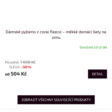
Dámské pyžamo z coral fleece – měkké domácí šaty na
zimu
Doručení 10-15 dní
od
1 008 Kč
–50 %
až
504 Kč
od
DETAIL
ZOBRAZIT VŠECHNY SOUVISEJÍCÍ PRODUKTY
Z