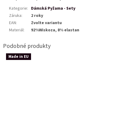
Kategorie
:
Dámská Pyžama - Sety
Záruka
:
2 roky
EAN
:
Zvolte variantu
Materiál
:
92%Wiskoza, 8% elastan
Made in EU