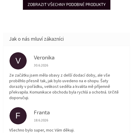
ZOBRAZIT VŠECHNY PODOBNÉ PRODUKTY
Veronika
V
Hodnocení obchodu je 5 z 5 hvězdiček.
30.6.2026
Ze začátku jsem měla obavy z delší dodací doby, ale vše
proběhlo přesně tak, jak bylo uvedeno na e-shopu. Šaty
dorazily v pořádku, velikost seděla a kvalita mě příjemně
překvapila. Komunikace obchodu byla rychlá a ochotná. Určitě
doporučuji.
Franta
F
Hodnocení obchodu je 5 z 5 hvězdiček.
18.6.2026
Všechno bylo super, moc Vám děkuji.