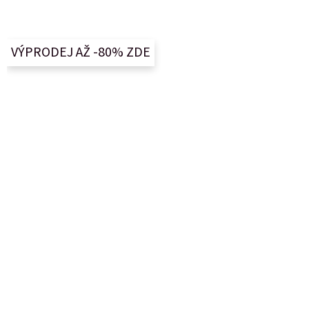
á
p
a
VÝPRODEJ AŽ -80% ZDE
t
í