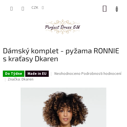
Přejít
NÁKUP
na
CZK
obsah
KOŠÍK
Dámský komplet - pyžama RONNIE
s kraťasy Dkaren
Průměrné
Neohodnoceno
Podrobnosti hodnocení
Do Týdne
Made in EU
hodnocení
Značka:
Dkaren
produktu
je
0,0
z
5
hvězdiček.