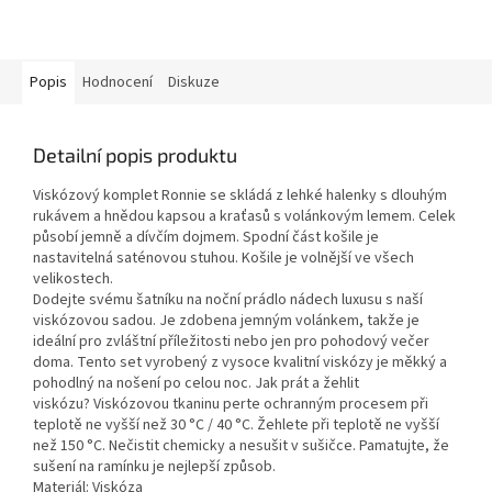
Popis
Hodnocení
Diskuze
Detailní popis produktu
Viskózový komplet Ronnie se skládá z lehké halenky s dlouhým
rukávem a hnědou kapsou a kraťasů s volánkovým lemem. Celek
působí jemně a dívčím dojmem. Spodní část košile je
nastavitelná saténovou stuhou. Košile je volnější ve všech
velikostech.
Dodejte svému šatníku na noční prádlo nádech luxusu s naší
viskózovou sadou. Je zdobena jemným volánkem, takže je
ideální pro zvláštní příležitosti nebo jen pro pohodový večer
doma. Tento set vyrobený z vysoce kvalitní viskózy je měkký a
pohodlný na nošení po celou noc. Jak prát a žehlit
viskózu? Viskózovou tkaninu perte ochranným procesem při
teplotě ne vyšší než 30 °C / 40 °C. Žehlete při teplotě ne vyšší
než 150 °C. Nečistit chemicky a nesušit v sušičce. Pamatujte, že
sušení na ramínku je nejlepší způsob.
Materiál: Viskóza