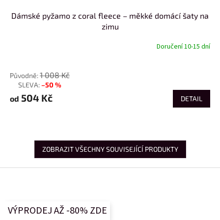
Dámské pyžamo z coral fleece – měkké domácí šaty na
zimu
Doručení 10-15 dní
od
1 008 Kč
–50 %
až
504 Kč
od
DETAIL
ZOBRAZIT VŠECHNY SOUVISEJÍCÍ PRODUKTY
Z
á
p
a
VÝPRODEJ AŽ -80% ZDE
t