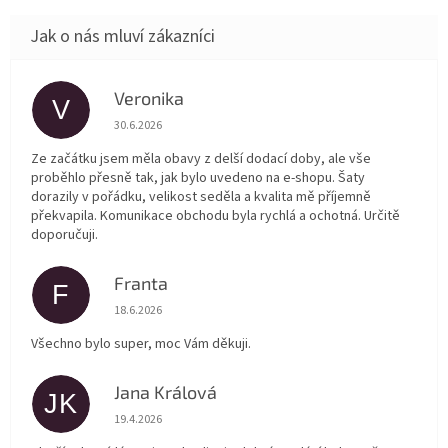
Veronika
V
Hodnocení obchodu je 5 z 5 hvězdiček.
30.6.2026
Ze začátku jsem měla obavy z delší dodací doby, ale vše
proběhlo přesně tak, jak bylo uvedeno na e-shopu. Šaty
dorazily v pořádku, velikost seděla a kvalita mě příjemně
překvapila. Komunikace obchodu byla rychlá a ochotná. Určitě
doporučuji.
Franta
F
Hodnocení obchodu je 5 z 5 hvězdiček.
18.6.2026
Všechno bylo super, moc Vám děkuji.
Jana Králová
JK
Hodnocení obchodu je 5 z 5 hvězdiček.
19.4.2026