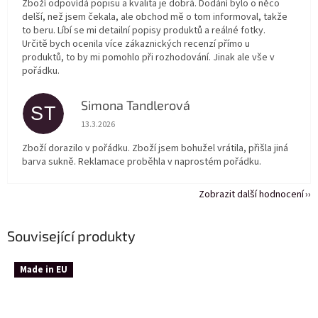
Zboží odpovídá popisu a kvalita je dobrá. Dodání bylo o něco
delší, než jsem čekala, ale obchod mě o tom informoval, takže
to beru. Líbí se mi detailní popisy produktů a reálné fotky.
Určitě bych ocenila více zákaznických recenzí přímo u
produktů, to by mi pomohlo při rozhodování. Jinak ale vše v
pořádku.
Simona Tandlerová
ST
Hodnocení obchodu je 5 z 5 hvězdiček.
13.3.2026
Zboží dorazilo v pořádku. Zboží jsem bohužel vrátila, přišla jiná
barva sukně. Reklamace proběhla v naprostém pořádku.
Zobrazit další hodnocení
Související produkty
Made in EU