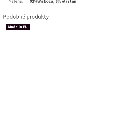
Materiál
:
92%Wiskoza, 8% elastan
Made in EU