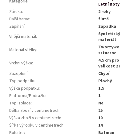
Kategorie
:
Letní Boty
Záruka
:
2 roky
Další barva
:
žlutá
Zapínání
:
Západka
Syntetický
Vnější materiál
:
materiál
Tworzywo
Materiál stélky
:
sztuczne
4,5 cm pro
Vrchní výška
:
velikost 27
Zazeplení
:
Chybí
Typ podpatku
:
Plochý
Výška podpatku
:
1,5
Platforma/Podrážka
:
1
Typ izolace
:
Ne
Délka zboží v centimetrech
:
25
Výška zboží v centimetrech
:
10
Šířka výrobku v centimetrech
:
14
Bohater
:
Batman