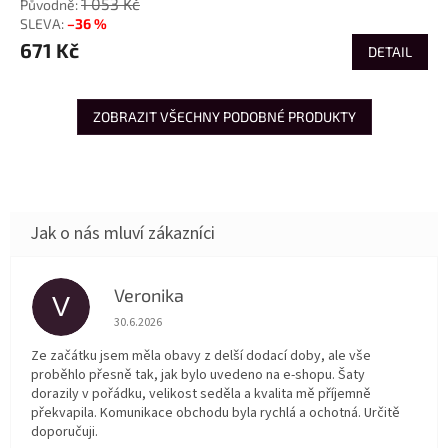
1 053 Kč
–36 %
671 Kč
DETAIL
ZOBRAZIT VŠECHNY PODOBNÉ PRODUKTY
Veronika
V
Hodnocení obchodu je 5 z 5 hvězdiček.
30.6.2026
Ze začátku jsem měla obavy z delší dodací doby, ale vše
proběhlo přesně tak, jak bylo uvedeno na e-shopu. Šaty
dorazily v pořádku, velikost seděla a kvalita mě příjemně
překvapila. Komunikace obchodu byla rychlá a ochotná. Určitě
doporučuji.