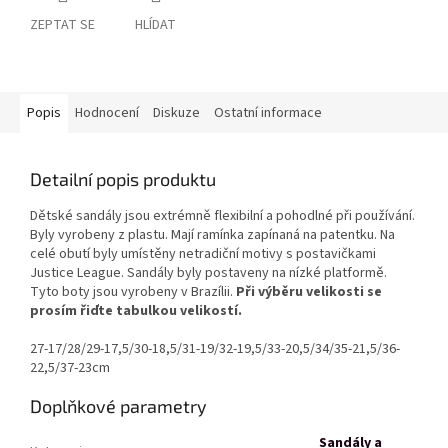
ZEPTAT SE
HLÍDAT
Popis
Hodnocení
Diskuze
Ostatní informace
Detailní popis produktu
Dětské sandály jsou extrémně flexibilní a pohodlné při používání.
Byly vyrobeny z plastu. Mají ramínka zapínaná na patentku. Na
celé obutí byly umístěny netradiční motivy s postavičkami
Justice League. Sandály byly postaveny na nízké platformě.
Tyto boty jsou vyrobeny v Brazílii.
Při výběru velikosti se
prosím řiďte tabulkou velikostí.
27-17/28/29-17,5/30-18,5/31-19/32-19,5/33-20,5/34/35-21,5/36-
22,5/37-23cm
Doplňkové parametry
Sandály a