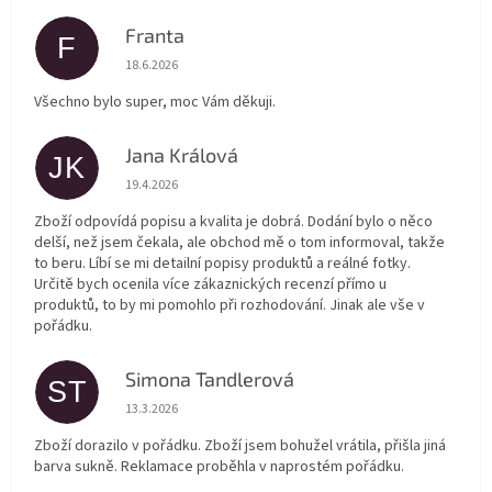
Franta
F
Hodnocení obchodu je 5 z 5 hvězdiček.
18.6.2026
Všechno bylo super, moc Vám děkuji.
Jana Králová
JK
Hodnocení obchodu je 5 z 5 hvězdiček.
19.4.2026
Zboží odpovídá popisu a kvalita je dobrá. Dodání bylo o něco
delší, než jsem čekala, ale obchod mě o tom informoval, takže
to beru. Líbí se mi detailní popisy produktů a reálné fotky.
Určitě bych ocenila více zákaznických recenzí přímo u
produktů, to by mi pomohlo při rozhodování. Jinak ale vše v
pořádku.
Simona Tandlerová
ST
Hodnocení obchodu je 5 z 5 hvězdiček.
13.3.2026
Zboží dorazilo v pořádku. Zboží jsem bohužel vrátila, přišla jiná
barva sukně. Reklamace proběhla v naprostém pořádku.