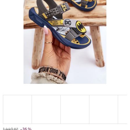
1 449 Kč
–36 %