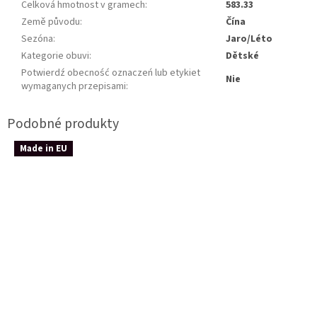
Celková hmotnost v gramech
:
583.33
Země původu
:
Čína
Sezóna
:
Jaro/Léto
Kategorie obuvi
:
Dětské
Potwierdź obecność oznaczeń lub etykiet
Nie
wymaganych przepisami
:
Made in EU