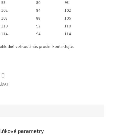
98
80
98
102
84
102
108
88
106
110
92
110
114
94
114
ohledně velikostí nás prosím kontaktujte.
LÍDAT
lňkové parametry