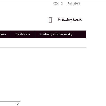
PROFESIONÁLNÍ FOCENÍ
DÁRKOVÝ POUKÁZ
CZK
Přihlášení
SHOWROOM PRAHA
NÁKUPNÍ
Prázdný košík
KOŠÍK
cera
Cestování
Kontakty a Objednávky