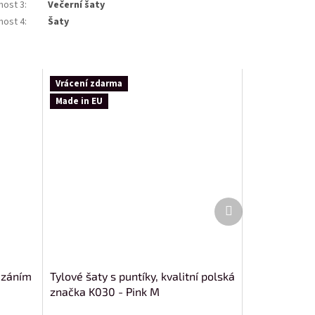
nost 3
:
Večerní šaty
nost 4
:
Šaty
Vrácení zdarma
Made in EU
Další
produkt
vázáním
Tylové šaty s puntíky, kvalitní polská
značka K030 - Pink M