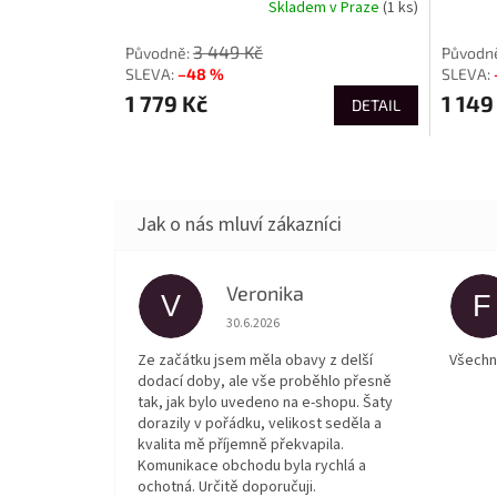
Skladem v Praze
(1 ks)
3 449 Kč
–48 %
1 779 Kč
1 149
DETAIL
Veronika
V
F
Hodnocení obchodu je 5 z 5 hvězdiček.
30.6.2026
Ze začátku jsem měla obavy z delší
Všechn
dodací doby, ale vše proběhlo přesně
tak, jak bylo uvedeno na e-shopu. Šaty
dorazily v pořádku, velikost seděla a
kvalita mě příjemně překvapila.
Komunikace obchodu byla rychlá a
ochotná. Určitě doporučuji.