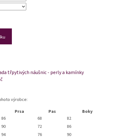
íku
da třpytivých náušnic - perly a kamínky
Kč
tohoto výrobce:
Prsa
Pas
Boky
86
68
82
90
72
86
94
76
90