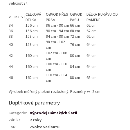
velikost 34.
CELKOVÁ
OBVOD PŘES
OBVOD
DÉLKA RUKÁVU OD
VELIKOST
DÉLKA
PRSA
PASU
RAMENE
34
156 cm
86 cm - 90 cm
66 cm
62 cm
36
156 cm
90 cm - 94 cm
68 cm
62 cm
38
158 cm
94 cm - 98 cm
72 cm
62 cm
98 cm - 102
40
158 cm
76 cm
64 cm
cm
102 cm - 106
42
160 cm
80 cm
64 cm
cm
106 cm - 110
44
160 cm
84 cm
64 cm
cm
110 cm - 114
46
162 cm
88 cm
65 cm
cm
Výrobek měřený plošně rozložený. Rozměry +/- 2 cm
Doplňkové parametry
Kategorie
:
Výprodej Dámských Šatů
Záruka
:
2 roky
EAN
:
Zvolte variantu