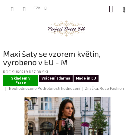
Přejít
NÁKUP
na
CZK
obsah
KOŠÍK
Maxi šaty se vzorem květin,
vyrobeno v EU - M
ROC-SUK0219-D37-38-SKL
Skladem v
Vrácení zdarma
Made in EU
Praze
Průměrné
Neohodnoceno
Podrobnosti hodnocení
Značka:
Roco Fashion
hodnocení
produktu
je
0,0
z
5
hvězdiček.