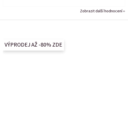
Zobrazit další hodnocení
Z
á
p
a
VÝPRODEJ AŽ -80% ZDE
t
í