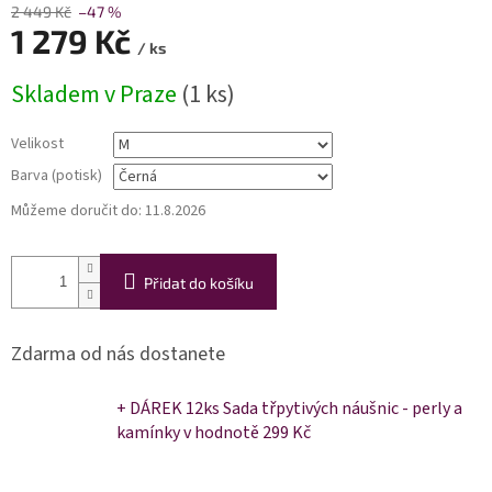
2 449 Kč
–47 %
1 279 Kč
/ ks
Měrná
Skladem v Praze
(1 ks)
cena:
Velikost
Barva (potisk)
Můžeme doručit do:
11.8.2026
Přidat do košíku
Zdarma od nás dostanete
+ DÁREK 12ks Sada třpytivých náušnic - perly a
kamínky
v hodnotě 299 Kč