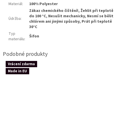
Materiál
:
100% Polyester
Zákaz chemického čištění!, Žehlit při teplotě
do 100 °C, Nesušit mechanicky, Nesmí se bělit
Údržba
:
chlórem ani jinými způsoby, Prát při teplotě
30°C
Typ
Šifon
materiálu
:
Vrácení zdarma
Made in EU