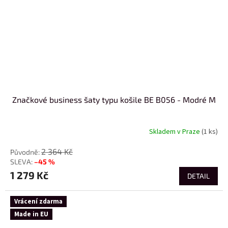
Značkové business šaty typu košile BE B056 - Modré M
Skladem v Praze
(1 ks)
2 364 Kč
–45 %
1 279 Kč
DETAIL
Vrácení zdarma
Made in EU