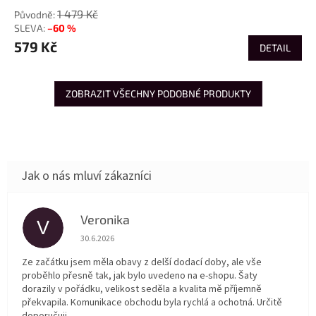
1 479 Kč
–60 %
579 Kč
DETAIL
ZOBRAZIT VŠECHNY PODOBNÉ PRODUKTY
Veronika
V
Hodnocení obchodu je 5 z 5 hvězdiček.
30.6.2026
Ze začátku jsem měla obavy z delší dodací doby, ale vše
proběhlo přesně tak, jak bylo uvedeno na e-shopu. Šaty
dorazily v pořádku, velikost seděla a kvalita mě příjemně
překvapila. Komunikace obchodu byla rychlá a ochotná. Určitě