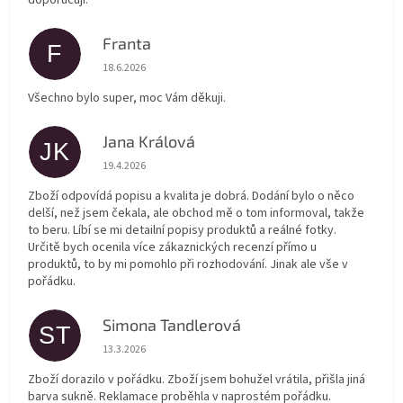
doporučuji.
Franta
F
Hodnocení obchodu je 5 z 5 hvězdiček.
18.6.2026
Všechno bylo super, moc Vám děkuji.
Jana Králová
JK
Hodnocení obchodu je 5 z 5 hvězdiček.
19.4.2026
Zboží odpovídá popisu a kvalita je dobrá. Dodání bylo o něco
delší, než jsem čekala, ale obchod mě o tom informoval, takže
to beru. Líbí se mi detailní popisy produktů a reálné fotky.
Určitě bych ocenila více zákaznických recenzí přímo u
produktů, to by mi pomohlo při rozhodování. Jinak ale vše v
pořádku.
Simona Tandlerová
ST
Hodnocení obchodu je 5 z 5 hvězdiček.
13.3.2026
Zboží dorazilo v pořádku. Zboží jsem bohužel vrátila, přišla jiná
barva sukně. Reklamace proběhla v naprostém pořádku.