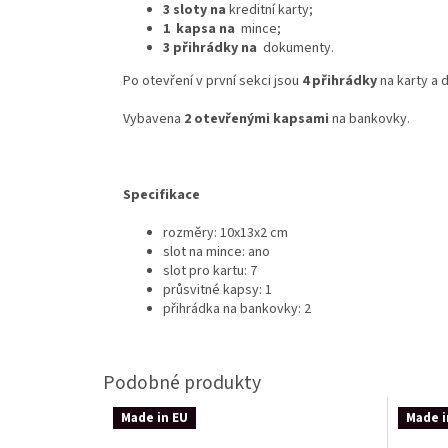
3 sloty na
kreditní karty;
1
kapsa na
mince;
3 přihrádky na
dokumenty.
Po otevření v první sekci jsou
4 přihrádky
na karty a 
Vybavena
2 otevřenými kapsami
na bankovky.
Specifikace
rozměry: 10x13x2 cm
slot na mince: ano
slot pro kartu: 7
průsvitné kapsy: 1
přihrádka na bankovky: 2
Made in EU
Made i