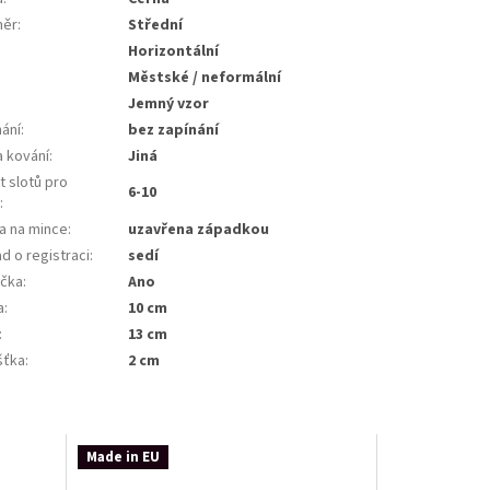
měr
:
Střední
:
Horizontální
Městské / neformální
Jemný vzor
nání
:
bez zapínání
a kování
:
Jiná
t slotů pro
6-10
y
:
a na mince
:
uzavřena západkou
d o registraci
:
sedí
ička
:
Ano
a
:
10 cm
:
13 cm
šťka
:
2 cm
Made in EU