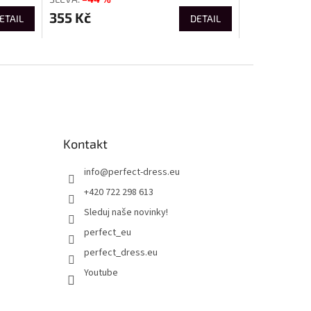
355 Kč
ETAIL
DETAIL
Kontakt
info
@
perfect-dress.eu
+420 722 298 613
Sleduj naše novinky!
perfect_eu
perfect_dress.eu
Youtube