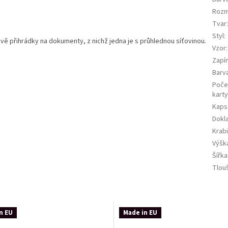
Roz
Tvar
Styl
:
dvě přihrádky na dokumenty, z nichž jedna je s průhlednou síťovinou.
Vzor
:
Zapí
Barv
Poče
kart
Kaps
Dokla
Krab
Výšk
Šířka
Tlou
n EU
Made in EU