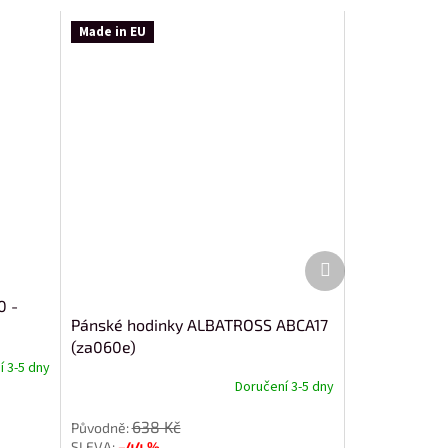
Made in EU
Další
produkt
0 -
Pánské hodinky ALBATROSS ABCA17
(za060e)
 3-5 dny
Doručení 3-5 dny
638 Kč
–44 %