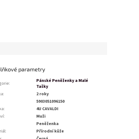
lňkové parametry
Pánské Peněženky a Malé
gorie
:
Tašky
ka
:
2 roky
5903051096150
ka
:
4U CAVALDI
ví
:
Muži
Peněženka
iál
:
Přírodní kůže
a
:
Černá