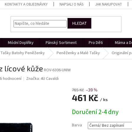
KONTAKTY A OBJEDNÁVKY
NAPSALI O NÁS
JAK NAKUPOVAT
HLEDAT
Módní Doplňky
Pánský Sortiment
Pro Děti
Máma a D
Tašky Batohy Peněženky
Peněženky a Malé Tašky
Originální 
z lícové kůže
ROV-6306-UNIW
i hodnocení
Značka:
4U Cavaldi
765 Kč
–39 %
461 Kč
/ ks
Měrná
Doručení 2-4 dny
cena:
Barva