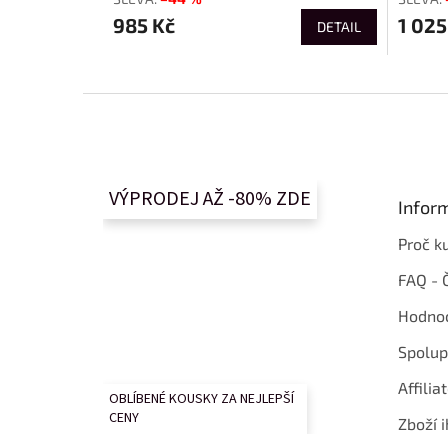
985 Kč
1 025
DETAIL
Z
á
p
a
t
VÝPRODEJ AŽ -80% ZDE
Infor
í
Proč k
FAQ - 
Hodnoc
Spolup
Affilia
OBLÍBENÉ KOUSKY ZA NEJLEPŠÍ
CENY
Zboží i