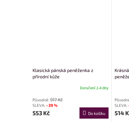
Klasická pánská peněženka z
Krásná
přírodní kůže
peněže
Doručení 2-4 dny
917 Kč
–39 %
553 Kč
514 K
Do košíku