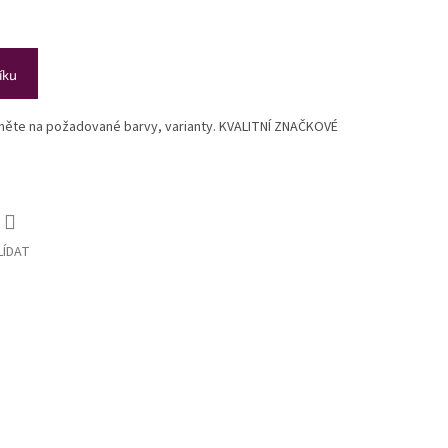
íku
ikněte na požadované barvy, varianty. KVALITNÍ ZNAČKOVÉ
LÍDAT