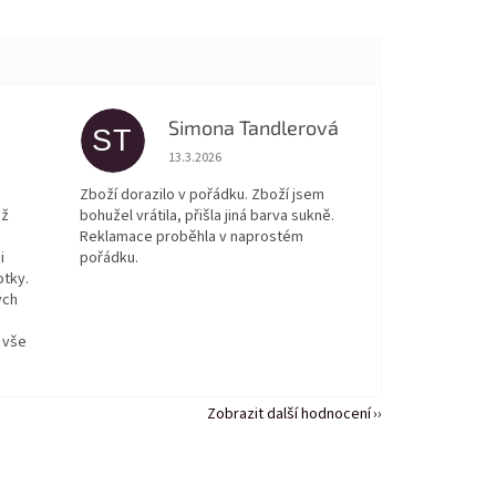
Simona Tandlerová
ST
 5 z 5 hvězdiček.
Hodnocení obchodu je 5 z 5 hvězdiček.
13.3.2026
Zboží dorazilo v pořádku. Zboží jsem
ež
bohužel vrátila, přišla jiná barva sukně.
Reklamace proběhla v naprostém
i
pořádku.
otky.
ých
 vše
Zobrazit další hodnocení