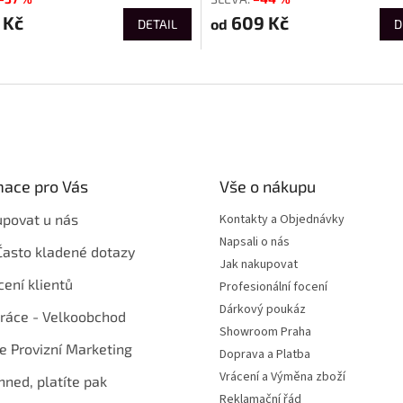
 Kč
609 Kč
od
DETAIL
D
mace pro Vás
Vše o nákupu
upovat u nás
Kontakty a Objednávky
Napsali o nás
Často kladené dotazy
Jak nakupovat
ení klientů
Profesionální focení
Dárkový poukáz
ráce - Velkoobchod
Showroom Praha
te Provizní Marketing
Doprava a Platba
Vrácení a Výměna zboží
hned, platíte pak
Reklamační řád