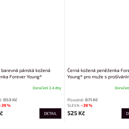
 barevná pánská kožená
Černá kožená peněženka For
nka Forever Young®
Young® pro muže s prošívání
Doručení 2-4 dny
Doručení
853 Kč
871 Kč
–39 %
–39 %
č
525 Kč
DETAIL
D