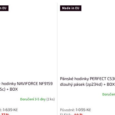
n EU
Made in EU
Pánské hodinky PERFECT C53
 hodinky NAVIFORCE NF9159
dlouhý pásek (zp234d) + BOX
05c) + BOX
Doručení
Doručení 3-5 dny
(2 ks)
od
1 639 Kč
1 095 Kč
–37 %
–44 %