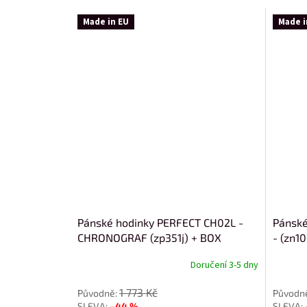
Made in EU
Made i
Pánské hodinky PERFECT CH02L -
Pánské
CHRONOGRAF (zp351j) + BOX
- (zn1
Doručení 3-5 dny
1 773 Kč
–44 %