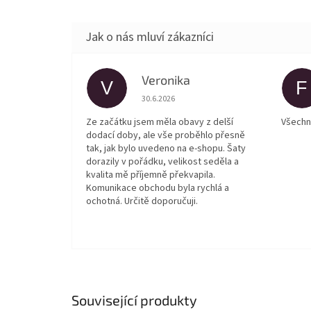
Veronika
V
F
Hodnocení obchodu je 5 z 5 hvězdiček.
30.6.2026
Ze začátku jsem měla obavy z delší
Všechn
dodací doby, ale vše proběhlo přesně
tak, jak bylo uvedeno na e-shopu. Šaty
dorazily v pořádku, velikost seděla a
kvalita mě příjemně překvapila.
Komunikace obchodu byla rychlá a
ochotná. Určitě doporučuji.
Související produkty