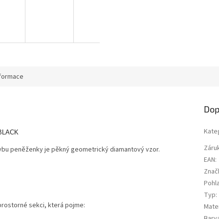
nformace
Dop
Kate
 BLACK
Záru
ybu peněženky je pěkný geometrický diamantový vzor.
EAN
:
Znač
Pohla
Typ
:
rostorné sekci, která pojme:
Mater
Barv