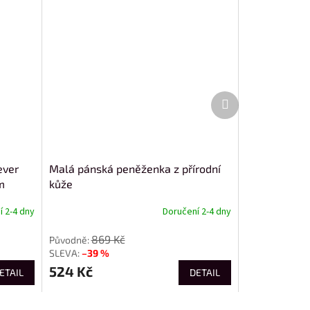
Další
produkt
ever
Malá pánská peněženka z přírodní
m
kůže
 2-4 dny
Doručení 2-4 dny
869 Kč
–39 %
524 Kč
ETAIL
DETAIL