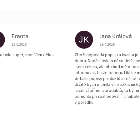
Franta
Jana Králová
JK
Hodnocení obchodu je 5 z 5 hvězdiček.
Hodnocení obchodu je
18.6.2026
19.4.2026
o bylo super, moc Vám děkuji.
Zboží odpovídá popisu a kvalita je
dobrá. Dodání bylo o něco delší, n
jsem čekala, ale obchod mě o tom
informoval, takže to beru. Líbí se m
detailní popisy produktů a reálné f
Určitě bych ocenila více zákaznick
recenzí přímo u produktů, to by mi
pomohlo při rozhodování. Jinak ale
v pořádku.