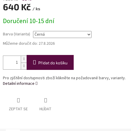
640 Kč
/ ks
Měrná
Doručení 10-15 dní
cena:
Barva (Varianta)
Můžeme doručit do:
27.8.2026
Přidat do košíku
Pro zjištění dostupnosti zboží klikněte na požadované barvy, varianty.
Detailní informace
ZEPTAT SE
HLÍDAT