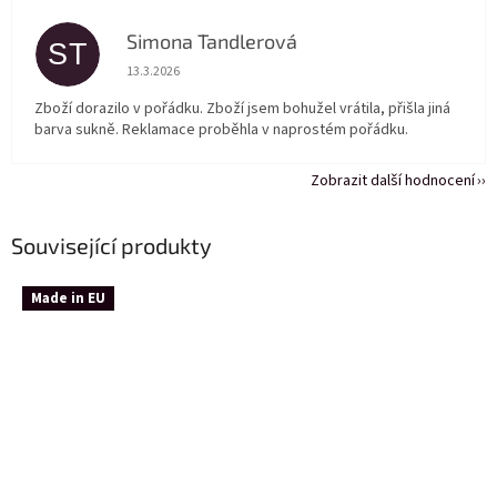
Simona Tandlerová
ST
Hodnocení obchodu je 5 z 5 hvězdiček.
13.3.2026
Zboží dorazilo v pořádku. Zboží jsem bohužel vrátila, přišla jiná
barva sukně. Reklamace proběhla v naprostém pořádku.
Zobrazit další hodnocení
Související produkty
Made in EU