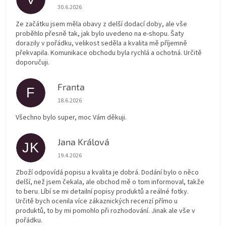
Hodnocení obchodu je 5 z 5 hvězdiček.
30.6.2026
Ze začátku jsem měla obavy z delší dodací doby, ale vše
proběhlo přesně tak, jak bylo uvedeno na e-shopu. Šaty
dorazily v pořádku, velikost seděla a kvalita mě příjemně
překvapila. Komunikace obchodu byla rychlá a ochotná. Určitě
doporučuji.
Franta
F
Hodnocení obchodu je 5 z 5 hvězdiček.
18.6.2026
Všechno bylo super, moc Vám děkuji.
Jana Králová
JK
Hodnocení obchodu je 5 z 5 hvězdiček.
19.4.2026
Zboží odpovídá popisu a kvalita je dobrá. Dodání bylo o něco
delší, než jsem čekala, ale obchod mě o tom informoval, takže
to beru. Líbí se mi detailní popisy produktů a reálné fotky.
Určitě bych ocenila více zákaznických recenzí přímo u
produktů, to by mi pomohlo při rozhodování. Jinak ale vše v
pořádku.