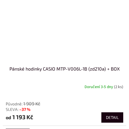
Pánské hodinky CASIO MTP-V006L-1B (zd210a) + BOX
Doručení 3-5 dny
(2 ks)
od
1 909 Kč
–37 %
1 193 Kč
od
DETAIL