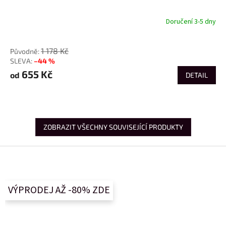
Doručení 3-5 dny
od
1 178 Kč
–44 %
655 Kč
od
DETAIL
ZOBRAZIT VŠECHNY SOUVISEJÍCÍ PRODUKTY
Z
á
p
a
VÝPRODEJ AŽ -80% ZDE
t
í