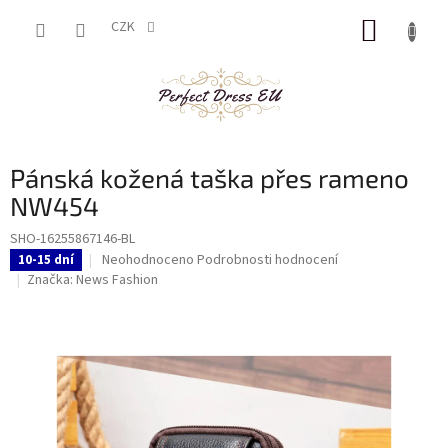
Přejít
NÁKUP
na
CZK
obsah
KOŠÍK
Pánská kožená taška přes rameno
NW454
SHO-16255867146-BL
Průměrné
Neohodnoceno
Podrobnosti hodnocení
10-15 dní
hodnocení
Značka:
News Fashion
produktu
je
0,0
z
5
hvězdiček.