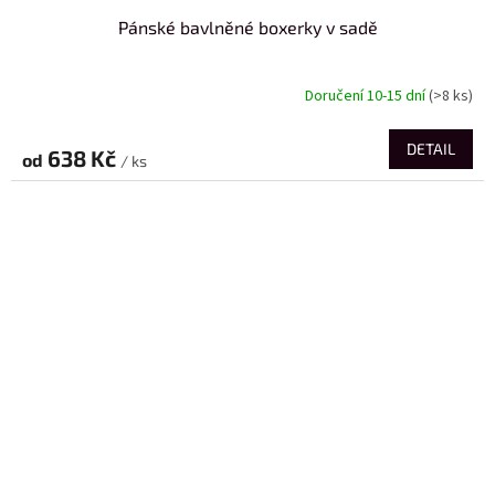
Pánské bavlněné boxerky v sadě
Doručení 10-15 dní
(>8 ks)
DETAIL
638 Kč
od
/ ks