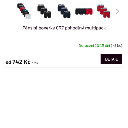
Pánské boxerky CR7 pohodlný multipack
Doručení 10-15 dní
(>8 ks)
DETAIL
742 Kč
od
/ ks