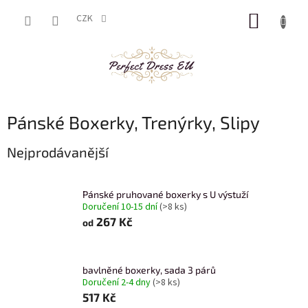
Přejít
NÁKUP
na
CZK
obsah
KOŠÍK
Pánské Boxerky, Trenýrky, Slipy
Nejprodávanější
Pánské pruhované boxerky s U výstuží
Doručení 10-15 dní
(>8 ks)
267 Kč
od
bavlněné boxerky, sada 3 párů
Doručení 2-4 dny
(>8 ks)
517 Kč