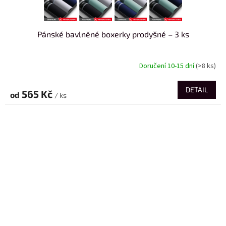
Pánské bavlněné boxerky prodyšné – 3 ks
Doručení 10-15 dní
(>8 ks)
DETAIL
565 Kč
od
/ ks