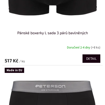
Pánské boxerky L sada 3 párů bavlněných
Doručení 2-4 dny
(>8 ks)
DETAIL
517 Kč
/ ks
Made in EU