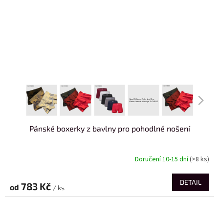
Pánské boxerky z bavlny pro pohodlné nošení
Doručení 10-15 dní
(>8 ks)
DETAIL
783 Kč
od
/ ks