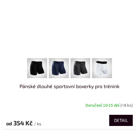
Pánské dlouhé sportovní boxerky pro trénink
Doručení 10-15 dní
(>8 ks)
DETAIL
354 Kč
od
/ ks