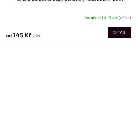
Doručení 10-15 dní
(>8 ks)
DETAIL
145 Kč
od
/ ks