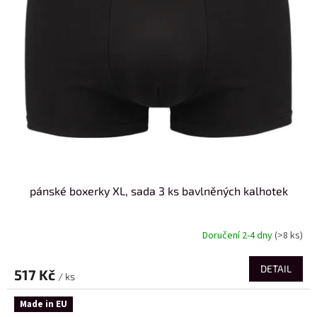
pánské boxerky XL, sada 3 ks bavlněných kalhotek
Doručení 2-4 dny
(>8 ks)
DETAIL
517 Kč
/ ks
Made in EU