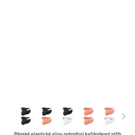
Pánské elastické slipy pohodlný každodenní střih