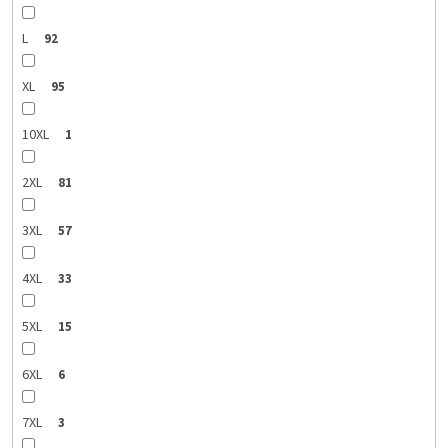
L
92
XL
95
10XL
1
2XL
81
3XL
57
4XL
33
5XL
15
6XL
6
7XL
3