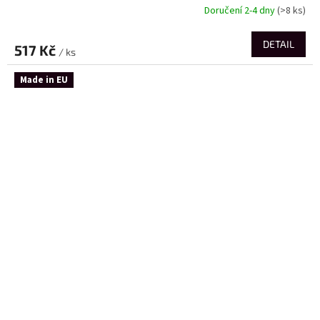
Doručení 2-4 dny
(>8 ks)
DETAIL
517 Kč
/ ks
Made in EU