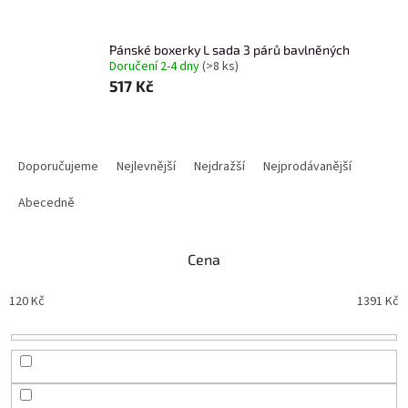
Pánské boxerky L sada 3 párů bavlněných
Doručení 2-4 dny
(>8 ks)
517 Kč
Ř
a
Doporučujeme
Nejlevnější
Nejdražší
Nejprodávanější
z
e
Abecedně
n
í
Cena
p
r
120
Kč
1391
Kč
o
d
u
k
t
ů