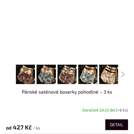
Pánské saténové boxerky pohodlné – 3 ks
Doručení 10-15 dní
(>8 ks)
DETAIL
427 Kč
od
/ ks