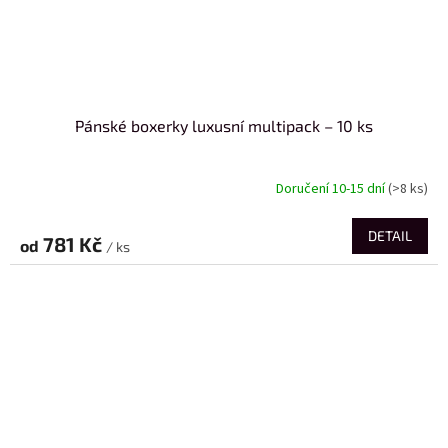
Pánské boxerky luxusní multipack – 10 ks
Doručení 10-15 dní
(>8 ks)
DETAIL
781 Kč
od
/ ks