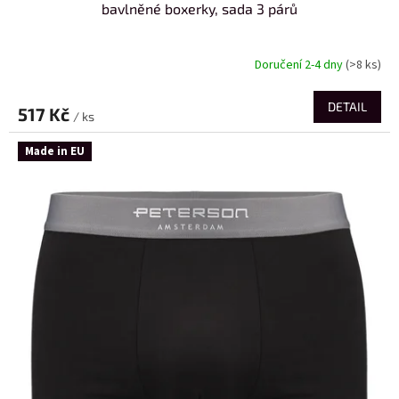
bavlněné boxerky, sada 3 párů
Doručení 2-4 dny
(>8 ks)
DETAIL
517 Kč
/ ks
Made in EU