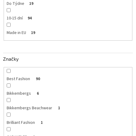
Do Týdne
19
10-15 dní
94
Made in EU
19
Značky
Best Fashion
90
Bikkembergs
6
Bikkembergs Beachwear
1
Brilliant Fashion
1