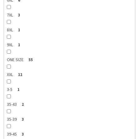
6XL
6
7XL
3
8XL
1
9XL
1
ONE SIZE
55
XXL
12
3-5
1
35-43
2
35-39
3
39-45
3