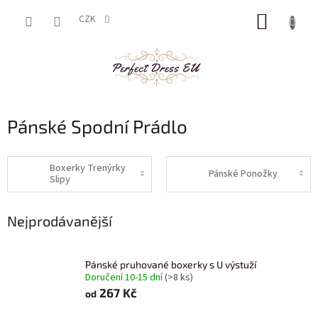
Přejít
NÁKUP
na
CZK
obsah
KOŠÍK
Pánské Spodní Prádlo
Boxerky Trenýrky
Pánské Ponožky
Slipy
Nejprodávanější
Pánské pruhované boxerky s U výstuží
Doručení 10-15 dní
(>8 ks)
267 Kč
od