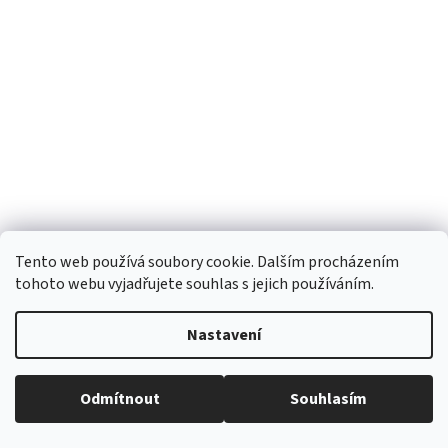
Tento web používá soubory cookie. Dalším procházením
tohoto webu vyjadřujete souhlas s jejich používáním.
Nastavení
Dámské veselé ponožky s roztomilým motivem
Odmítnout
Souhlasím
Doručení 10-15 dní
(>8 ks)