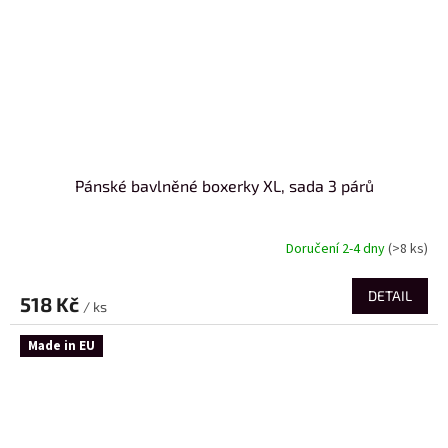
Pánské bavlněné boxerky XL, sada 3 párů
Doručení 2-4 dny
(>8 ks)
DETAIL
518 Kč
/ ks
Made in EU