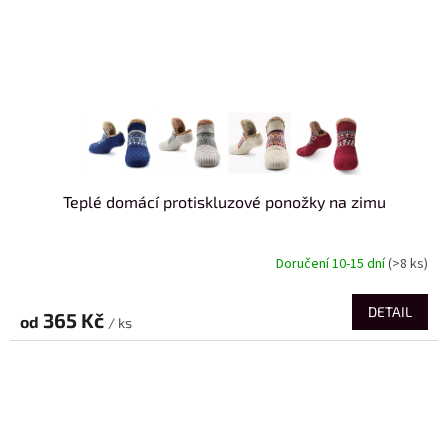
Teplé domácí protiskluzové ponožky na zimu
Doručení 10-15 dní
(>8 ks)
DETAIL
365 Kč
od
/ ks