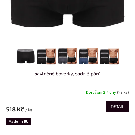
bavlněné boxerky, sada 3 párů
Doručení 2-4 dny
(>8 ks)
DETAIL
518 Kč
/ ks
Made in EU