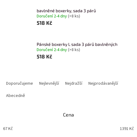
bavlněné boxerky, sada 3 párů
Doručení 2-4 dny
(>8 ks)
518 Kč
Pánské boxerky L sada 3 párů bavlněných
Doručení 2-4 dny
(>8 ks)
518 Kč
Ř
a
Doporučujeme
Nejlevnější
Nejdražší
Nejprodávanější
z
e
Abecedně
n
í
Cena
p
r
67
Kč
1391
Kč
o
d