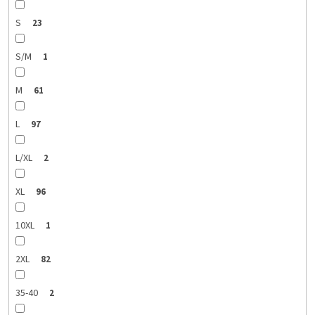
S
23
S/M
1
M
61
L
97
L/XL
2
XL
96
10XL
1
2XL
82
35-40
2