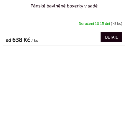
Pánské bavlněné boxerky v sadě
Doručení 10-15 dní
(>8 ks)
DETAIL
638 Kč
od
/ ks