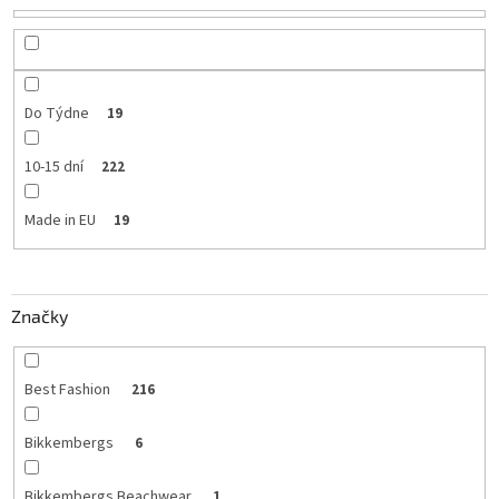
u
k
t
ů
Do Týdne
19
10-15 dní
222
Made in EU
19
Značky
Best Fashion
216
Bikkembergs
6
Bikkembergs Beachwear
1