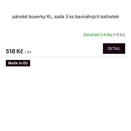
pánské boxerky XL, sada 3 ks bavlněných kalhotek
Doručení 2-4 dny
(>8 ks)
DETAIL
518 Kč
/ ks
Made in EU