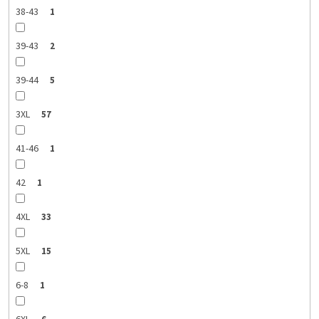
38-43
1
39-43
2
39-44
5
3XL
57
41-46
1
42
1
4XL
33
5XL
15
6-8
1