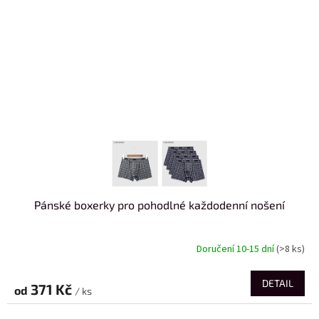
Pánské boxerky pro pohodlné každodenní nošení
Doručení 10-15 dní
(>8 ks)
DETAIL
371 Kč
od
/ ks