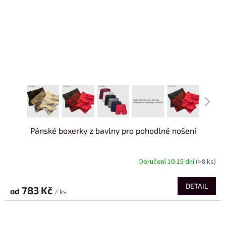
Pánské boxerky z bavlny pro pohodlné nošení
Doručení 10-15 dní
(>8 ks)
DETAIL
783 Kč
od
/ ks